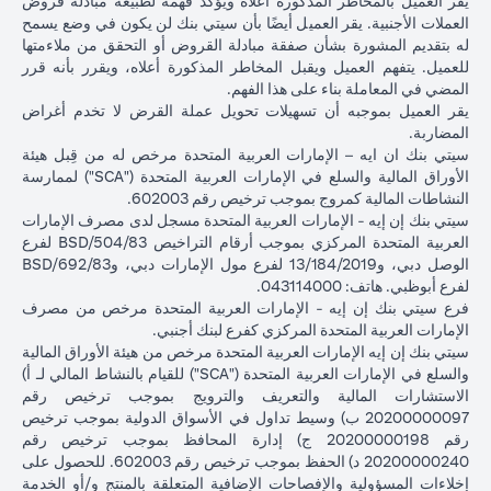
يقر العميل بالمخاطر المذكورة أعلاه ويؤكد فهمه لطبيعة مبادلة قروض
بعد شهر
العملات الأجنبية. يقر العميل أيضًا بأن سيتي بنك لن يكون في وضع يسمح
واحد
له بتقديم المشورة بشأن صفقة مبادلة القروض أو التحقق من ملاءمتها
للعميل. يتفهم العميل ويقبل المخاطر المذكورة أعلاه، ويقرر بأنه قرر
إجمالي الربح =
المضي في المعاملة بناء على هذا الفهم.
إجمالي الخسارة =
83.34 دولار
إجمالي الربح =
يقر العميل بموجبه أن تسهيلات تحويل عملة القرض لا تخدم أغراض
1,959.18 دولار
إجمالي
أمريكي
2,045.75 د
المضاربة.
أمريكي (100,166.67
الربح /
(100,166.67 دولار
أمريكي (
سيتي بنك ان ايه – الإمارات العربية المتحدة مرخص له من قِبل هيئة
دولار أمريكي ناقص
الخسارة
أمريكي ناقص
دولار أمريكي 
الأوراق المالية والسلع في الإمارات العربية المتحدة ("SCA") لممارسة
102,125.85 دولار
100,083.33 دولار
98,120.92)
النشاطات المالية كمروج بموجب ترخيص رقم 602003.
أمريكي)
أمريكي)
سيتي بنك إن إيه - الإمارات العربية المتحدة مسجل لدى مصرف الإمارات
العربية المتحدة المركزي بموجب أرقام التراخيص BSD/504/83 لفرع
الأسعار المذكورة في الجدول التوضيحي أعلاه (أ) تشمل الفارق السعري
الوصل دبي، و13/184/2019 لفرع مول الإمارات دبي، وBSD/692/83
المستحق البنك؛ و (ب) لا تدل على أسعار الفائدة السابقة أو المستقبلية أو
لفرع أبوظبي. هاتف: 043114000.
أسعار الصرف الفورية.
فرع سيتي بنك إن إيه - الإمارات العربية المتحدة مرخص من مصرف
الإمارات العربية المتحدة المركزي كفرع لبنك أجنبي.
يرجى ملاحظة النقاط التالية عند إجراء معاملات تحويل عملة القرض:
سيتي بنك إن إيه الإمارات العربية المتحدة مرخص من هيئة الأوراق المالية
تتوقف قدرتك على القيام بمعاملات تحويل عملة القرض على توافر
والسلع في الإمارات العربية المتحدة ("SCA") للقيام بالنشاط المالي لـ أ)
هامش كافٍ في محفظتك، ذلك أن نقص الهامش الناتج عن ارتفاع قيمة
الاستشارات المالية والتعريف والترويج بموجب ترخيص رقم
عملة القرض الحالية من شأنه أن يؤثر على قدرتك على إجراء معاملات
20200000097 ب) وسيط تداول في الأسواق الدولية بموجب ترخيص
تحويل عملة القرض. قد تتطلب معاملات تحويل عملة القرض إيداع أموال
رقم 20200000198 ج) إدارة المحافظ بموجب ترخيص رقم
إضافية (طلب الهامش) بسبب تقلبات العملات الأجنبية، مما يؤدي إلى
20200000240 د) الحفظ بموجب ترخيص رقم 602003. للحصول على
ارتفاع قيمة عملة القرض الجديدة مقابل عملة قرضك السابقة.
إخلاءات المسؤولية والإفصاحات الإضافية المتعلقة بالمنتج و/أو الخدمة
تأتي عملات القروض المختلفة بأسعار فائدة مختلفة، بعضها أعلى وبعضها