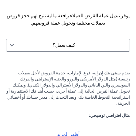
يوفر تبديل عملة القرض للعملاء رافعة مالية تتيح لهم حجز قروض
بعملات مختلفة وتحويل عملة قروضهم.
كيف يعمل؟
يقدم سيتي بنك إن.إيه، فرع الإمارات، خدمة القروض لأجل بعملات
رئيسية (مثل الدولار الأمريكي واليورو والجنيه الإسترليني والفرنك
السويسري والين الياباني والدولار الأسترالي والدولار الكندي). ويمكنك
تحويل عملة القرض الحالية إلى عملة أخرى، حسب أهدافك الاستثمارية أو
استراتيجية التحوط الخاصة بك، وبعد التحدث إلى مدير حسابك أو أخصائي
الخزينة.
مثال افتراضي توضيحي:
لنفرض أنك حصلت على قرض بقيمة 100,000 دولار أمريكي بفائدة 2٪
سنويًا، وكانت التوقعات تشير إلى احتمالية انخفاض الين الياباني مقابل
الدولار الأمريكي، فيمكنك تحويل قرضك بالدولار الأمريكي إلى الين
أظهر المزيد