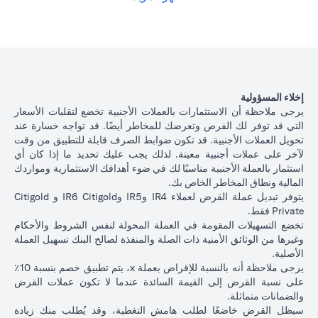
الياباني بسعر فائدة أقل بنسبة 1٪ سنويًا، وفقًا لسعر الصرف السائد.
(opens in a new tab)
الرجاء
النقر هنا
للاطلاع على أسعار إقراض التسهيلات المضمونة لعملات
القروض المتاحة.
يوضح الجدول أدناه مسار القرض بعد تحويل العملة.
تبديل
عملة
ياباني بسعر 105 دولار أمريكي / ين ياباني ( سعر العميل)
000
إخلاء المسؤولية
القروض
دولار أمريكي * 105 = 10,500,000 ين ياباني)
يرجى ملاحظة أن الاستثمارات بالعملات الأجنبية تخضع لتقلبات الأسعار
التجارية
التي قد توفر لك الفرص وتعرضك للمخاطر أيضًا. قد تواجه خسارة عند
تحويل العملات الأجنبية. قد تكون ضوابط الصرف قابلة للتطبيق من وقت
إذا استمريت في قرض بالدولار الأمريكي، على أساس سعر فائد
أصل
لآخر على عملات أجنبية معينة. لذلك يجب عليك تحديد ما إذا كان أي
2.00٪ سنويًا، فسيكون أصل القرض + الفائدة بعد شهر واحد
مبلغ
استثمار بالعملة الأجنبية مناسبًا لك في ضوء أهدافك الاستثمارية ومواردك
100،166.67 دولار أمريكي.
القرض +
المالية ونطاق المخاطر الخاص بك.
الآن بعد أن قمت بتحويل قرضك بالدولار الأمريكي إلى قرض بال
الفائدة
يتوفر تبديل عملة القرض لعملاء IR4 وIR5 وIR6 Citigold و Citigold
الياباني بسعر 105 دولار أمريكي / ين ياباني، بناءً على سعر الف
بعد 1
Private فقط.
1.00٪ سنويًا، سيكون أصل القرض + الفائدة بعد شهر واحد
شهر
تخضع التسهيلات المقومة في العملة المحولة لنفس الشروط والأحكام
10,508,750 ين ياباني.
وغيرها من الوثائق الأمنية ذات الصلة والمنفذة لصالح البنك تسهيل العملة
سعر
الأصلية.
الصرف
يرجى ملاحظة أنه بالنسبة للإقراض بعملة x، يتم تطبيق خصم بنسبة 10٪
الأجنبي
على نسبة القرض إلى القيمة السائدة عندما لا تكون عملات القرض
للعميل
السيناريو 2:
السينار
والضمانات متماثلة.
السيناريو 1: ارتفاع الين
(بما في
استقرار سعر الين
الين الياباني م
سيظل القرض خاضعًا لطلب هامش التغطية، وقد يُطلب منك زيادة
الياباني مقابل الدولار