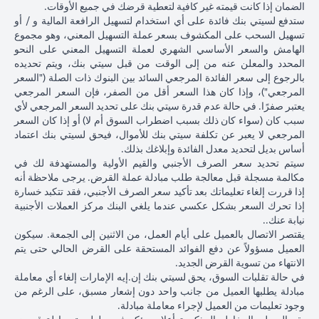
ذلك
الياباني مقابل
الدولار الأمري
الضمان إذا كانت قيمته غير كافية لتعطية قرضك في جميع الأوقات.
الأمريكي بنسبة 2٪
فارق
الدولار الأمريكي
بنسبة 2٪ ل
ستدفع لسيتي بنك فائدة على أي استخدام لتسهيل الرافعة المالية و / أو
ليصل إلى 102.90 ين
السعر
عند 105 ين ياباني
107.1 ين يابا
تسهيل السحب على المكشوف بسعر عملة التسهيل المعني، وهو مجموع
ياباني = دولار أمريكي
المستحق
= دولار أمريكي
دولار أمريكي
الهامش والسعر الأساسي الشهري لعملة التسهيل المعني على النحو
للبنك)
المحدد والمعلن عنه من إلى الوقت من قبل سيتي بنك، ويتم تحديده
بعد 1
بالرجوع إلى سعر الفائدة المرجعي السائد بين البنوك ذات الصلة ("السعر
شهر
المرجعي")، وإذا كان هذا السعر أقل من الصفر، فإن السعر المرجعي
يعتبر صفرًا. في حالة عدم قدرة سيتي بنك على تحديد السعر المرجعي لأي
مبلغ
سبب كان (سواء كان ذلك بسبب اضطراب السوق أم لا) أو إذا كان السعر
القرض
المرجعي لا يعبر عن تكلفة سيتي بنك للأموال، فيحق لسيتي بنك اعتماد
بالدولار
أساس بديل لتحديد معدل الفائدة وإبلاغك بذلك.
الأمريكي
سيتم تحديد سعر الصرف الأجنبي والقيم الأولية والمستهدفة لك في
إذا تم
مكالمة مسجلة قبل معالجة طلب مبادلة عملة القرض. يرجى ملاحظة أنه
تحويل
إذا قررت إلغاء تعليماتك بعد تأكيد سعر الصرف الأجنبي، فقد تتكبد خسارة
قرض
إذا تحرك السعر بشكل عكسي عندما يلغي البنك مركز العملات الأجنبية
102,125.85 دولار
100,083.33 دولار
,120.92
الين
نيابة عنك..
أمريكي
أمريكي
أمريكي
الياباني
يقتصر الاتصال بالعميل على أيام العمل، من الاثنين إلى الجمعة. سيكون
8,750/107.10
(10,508,750/105
(10,508,750/102.90
مرة
العميل مسؤولاً عن دفع الفوائد المستحقة على القرض الحالي حتى يتم
ين ياباني)
ين ياباني)
ين ياباني)
أخرى
الانتهاء من تسوية القرض الجديد.
إلى
في حالة تقلبات السوق، يحق لسيتي بنك إن.إيه الإمارات إلغاء أي معاملة
قرض
مبادلة يطلبها العميل من جانب واحد دون إشعار مسبق، على الرغم من
بالدولار
وجود تعليمات من العميل لإجراء معاملة مبادلة.
الأمريكي