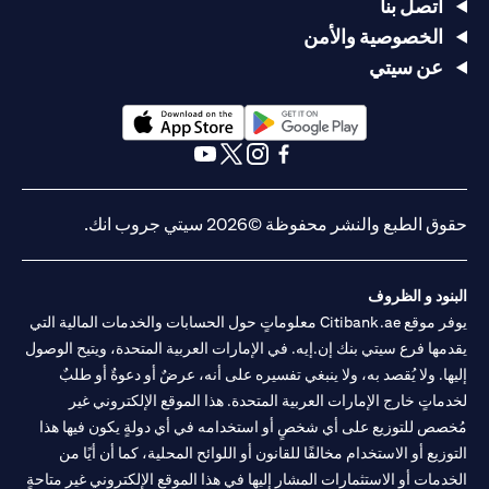
يصل السعر
يصل السعر
USD/JPY
اتصل بنا
سعر
105 >
إلى
إلى
= 105
الخصوصية والأمن
الدولار
USD/JPY
USD/JPY =
USD/JPY =
في 2 مايو
الأمريكي/
< 100
عن سيتي
105 في 20
100 في 20
(وقت
الين
في
أبريل
أبريل
انتهاء
الياباني
الثلاثين
صلاحية
يومًا التالية
الطلب)
(opens in a new tab)
(opens in a new tab)
يتم تحويل
يتم تحويل
(opens in a new tab)
(opens in a new tab)
(opens in a new tab)
(opens in a new tab)
القرض من
القرض من
الين الياباني
الين الياباني
حقوق الطبع والنشر محفوظة ©2026 سيتي جروب انك.
(JPY) إلى
(JPY) إلى
الدولار
الدولار
لا يوجد
الأمريكي
الأمريكي
تأثير، لم
البنود و الظروف
(USD) بسعر
(USD) بسعر
التأثير
لا تأثير، لا
يتم تحويل
يوفر موقع Citibank.ae معلوماتٍ حول الحسابات والخدمات المالية التي
105 لتحقيق
100 لوقف
على
يتم تحويل
القرض
الربح، ويتم
الخسارة،
يقدمها فرع سيتي بنك إن.إيه. في الإمارات العربية المتحدة، ويتيح الوصول
القرض
القرض
لأن
إلغاء الأمر
ويتم إلغاء
إليها. ولا يُقصد به، ولا ينبغي تفسيره على أنه، عرضٌ أو دعوةٌ أو طلبٌ
الطلب قد
الآخر (أمر
الأمر الآخر
لخدماتٍ خارج الإمارات العربية المتحدة. هذا الموقع الإلكتروني غير
انتهى
وقف
(أمر جني
مُخصص للتوزيع على أي شخصٍ أو استخدامه في أي دولةٍ يكون فيها هذا
الخسارة عند
الأرباح عند
التوزيع أو الاستخدام مخالفًا للقانون أو اللوائح المحلية، كما أن أيًا من
سعر
سعر
USD/JPY =
USD/JPY =
الخدمات أو الاستثمارات المشار إليها في هذا الموقع الإلكتروني غير متاحةٍ