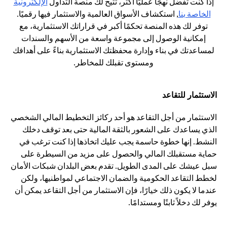
إذا كنت تفضل نهجًا عمليًا أكثر، تتيح لك منصة التداول
الإلكترونية
(opens in a new tab)
الخاصة بنا
, استكشاف الأسواق العالمية والاستثمار فيها رقميًا.
توفر لك هذه المنصة تحكمًا أكبر في قراراتك الاستثمارية، مع
إمكانية الوصول إلى مجموعة واسعة من الأسهم والسندات
لمساعدتك في بناء وإدارة محفظتك الاستثمارية بناءً على أهدافك
ومستوى تقبلك للمخاطر.
الاستثمار للتقاعد
الاستثمار من أجل التقاعد هو أحد ركائز التخطيط المالي الشخصي
الذي يساعدك على الشعور بالثقة المالية حتى بعد توقف دخلك
النشط. إنها خطوة حاسمة يجب عليك اتخاذها إذا كنت ترغب في
حماية مستقبلك المالي والحصول على مزيد من السيطرة على
سبل عيشك على المدى الطويل. تقدم بعض البلدان شبكات الأمان
لخطط التقاعد الحكومية والضمان الاجتماعي لمواطنيها، ولكن
عندما لا يكون ذلك خيارًا، فإن الاستثمار من أجل التقاعد يمكن أن
يوفر لك دخلاً ثابتًا ومستدامًا.