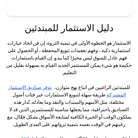
دليل الاستثمار للمبتدئين
الاستثمار هو الخطوة الأولى في تنمية الثروة. إن فن اتخاذ خيارات
استثمارية ذكية ، وفهم تعقيدات تنويع المحفظة ، أو الحصول على
فهم عادل للسوق ليس محيرًا كما يبدو. إن القيام باستثمارات
حكيمة هو شيء يمكن للمستثمر الجديد القيام به بسهولة بقليل من
التعليم.
للمبتدئين الراغبين في اتباع نهج متوازن،
توفر صناديق الاستثمار
(opens in a new tab)
المشتركة
طريقة سهلة لتنويع الاستثمارات عبر فئات أصول
مختلفة، مثل الأسهم والسندات والنقد وما يعادله. تُدار هذه
الصناديق باحترافية، مما يجعلها مناسبة للمستثمرين الذين قد لا
يملكون الوقت أو الخبرة الكافية لمتابعة الأسواق بشكل فعّال، مع
رغبتهم في الوقت نفسه بتنمية ثرواتهم على المدى الطويل.