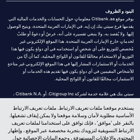
البنود و الظروف
يوفر موقع Citibank.ae معلوماتٍ حول الحسابات والخدمات المالية التي
يقدمها فرع سيتي بنك إن.إيه. في الإمارات العربية المتحدة، ويتيح الوصول
إليها. ولا يُقصد به، ولا ينبغي تفسيره على أنه، عرضٌ أو دعوةٌ أو طلبٌ
لخدماتٍ خارج الإمارات العربية المتحدة. هذا الموقع الإلكتروني غير
مُخصص للتوزيع على أي شخصٍ أو استخدامه في أي دولةٍ يكون فيها هذا
التوزيع أو الاستخدام مخالفًا للقانون أو اللوائح المحلية، كما أن أيًا من
الخدمات أو الاستثمارات المشار إليها في هذا الموقع الإلكتروني غير متاحةٍ
للأشخاص المقيمين في أي دولةٍ يكون فيها تقديم هذه الخدمات أو
الاستثمارات مخالفًا للقانون أو اللوائح المحلية.
سيتي بنك هي علامة خدمة لشركة Citigroup Inc. أو .Citibank N.A ،
مستخدمة ومسجلة في جميع أنحاء العالم.
يستخدم موقعنا ملفات تعريف الارتباط. ملفات تعريف الارتباط
الأساسية مطلوبة لأمان وسلامة موقعنا ولا يمكن إيقاف تشغيلها.
سيتي بنك إن. إيه. الإمارات مسجل لدى مصرف الإمارات المركزي تحت
بالنقر على 'موافق' ، فإنك توافق على استخدامنا لملفات تعريف
أرقام التراخيص 202563 لفرع الوصل في دبي، 531989 لفرع مول
الارتباط التسويقية لتزويدك بتجربة مخصصة عبر الموقع ، وإظهار
الإمارات في دبي، و
CN-1002019
لفرع أبوظبي. هاتف: 4000 311 04.
المحتوى والإعلانات المستهدفة ، وجمع البيانات الإحصائية حول
فرع سيتي بنك إن إيه - الإمارات العربية المتحدة مرخص من مصرف