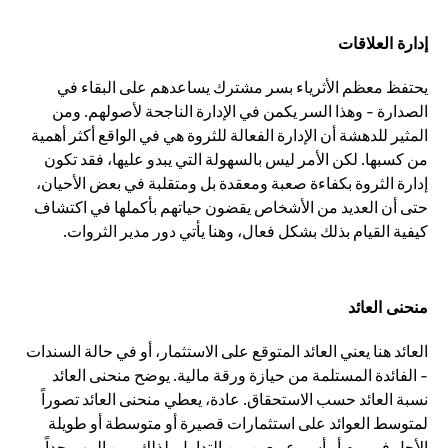
إدارة العلاقات
يحتفظ معظم الأثرياء بسر مشترك يساعدهم على البقاء في
الصدارة - وهذا السر يكمن في الإدارة الناجحة لأصولهم. ومن
المثير للدهشة أن الإدارة الفعالة للثروة هي في الواقع أكثر أهمية
من كسبها. لكن الأمر ليس بالسهولة التي يبدو عليها، فقد تكون
إدارة الثروة بكفاءة صعبة ومعقدة بل ومتقلبة في بعض الأحيان،
حتى أن العديد من الأشخاص يقضون حياتهم بأكملها في اكتشاف
كيفية القيام بذلك بشكل فعال، وهنا يأتي دور مدير الثروات.
منحنى العائد
العائد هنا يعني العائد المتوقع على الاستثمار، أو في حالة السندات
- الفائدة المستلمة من حيازة ورقة مالية. يوضح منحنى العائد
نسبة العائد حسب الاستحقاق. عادة، يعطي منحنى العائد تصوراً
لمتوسط العوائد على استثمارات قصيرة أو متوسطة أو طويلة
الأجل في يوم أو أسبوع معين من التداول. لذلك، من المهم جداً