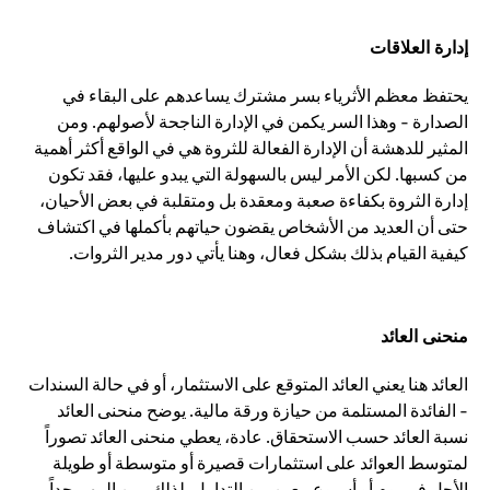
إدارة العلاقات
يحتفظ معظم الأثرياء بسر مشترك يساعدهم على البقاء في
الصدارة - وهذا السر يكمن في الإدارة الناجحة لأصولهم. ومن
المثير للدهشة أن الإدارة الفعالة للثروة هي في الواقع أكثر أهمية
من كسبها. لكن الأمر ليس بالسهولة التي يبدو عليها، فقد تكون
إدارة الثروة بكفاءة صعبة ومعقدة بل ومتقلبة في بعض الأحيان،
حتى أن العديد من الأشخاص يقضون حياتهم بأكملها في اكتشاف
كيفية القيام بذلك بشكل فعال، وهنا يأتي دور مدير الثروات.
منحنى العائد
العائد هنا يعني العائد المتوقع على الاستثمار، أو في حالة السندات
- الفائدة المستلمة من حيازة ورقة مالية. يوضح منحنى العائد
نسبة العائد حسب الاستحقاق. عادة، يعطي منحنى العائد تصوراً
لمتوسط العوائد على استثمارات قصيرة أو متوسطة أو طويلة
الأجل في يوم أو أسبوع معين من التداول. لذلك، من المهم جداً