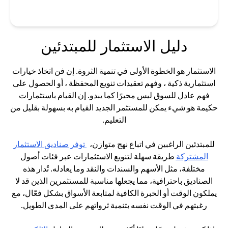
دليل الاستثمار للمبتدئين
الاستثمار هو الخطوة الأولى في تنمية الثروة. إن فن اتخاذ خيارات
استثمارية ذكية ، وفهم تعقيدات تنويع المحفظة ، أو الحصول على
فهم عادل للسوق ليس محيرًا كما يبدو. إن القيام باستثمارات
حكيمة هو شيء يمكن للمستثمر الجديد القيام به بسهولة بقليل من
التعليم.
للمبتدئين الراغبين في اتباع نهج متوازن،
توفر صناديق الاستثمار
opens in a new tab
المشتركة
طريقة سهلة لتنويع الاستثمارات عبر فئات أصول
مختلفة، مثل الأسهم والسندات والنقد وما يعادله. تُدار هذه
الصناديق باحترافية، مما يجعلها مناسبة للمستثمرين الذين قد لا
يملكون الوقت أو الخبرة الكافية لمتابعة الأسواق بشكل فعّال، مع
رغبتهم في الوقت نفسه بتنمية ثرواتهم على المدى الطويل.