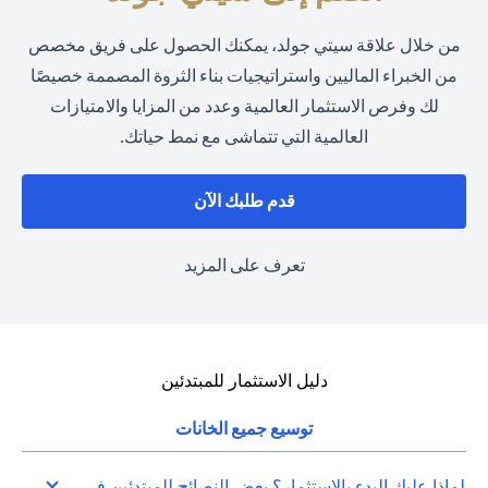
من خلال علاقة سيتي جولد، يمكنك الحصول على فريق مخصص
من الخبراء الماليين واستراتيجيات بناء الثروة المصممة خصيصًا
لك وفرص الاستثمار العالمية وعدد من المزايا والامتيازات
العالمية التي تتماشى مع نمط حياتك.
opens in a new tab
قدم طلبك الآن
opens in a new tab
تعرف على المزيد
دليل الاستثمار للمبتدئين
توسيع جميع الخانات
لماذا عليك البدء بالاستثمار؟ بعض النصائح للمبتدئين في