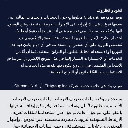
البنود و الظروف
يوفر موقع Citibank.ae معلوماتٍ حول الحسابات والخدمات المالية التي
يقدمها فرع سيتي بنك إن.إيه. في الإمارات العربية المتحدة، ويتيح الوصول
إليها. ولا يُقصد به، ولا ينبغي تفسيره على أنه، عرضٌ أو دعوةٌ أو طلبٌ
لخدماتٍ خارج الإمارات العربية المتحدة. هذا الموقع الإلكتروني غير
مُخصص للتوزيع على أي شخصٍ أو استخدامه في أي دولةٍ يكون فيها هذا
التوزيع أو الاستخدام مخالفًا للقانون أو اللوائح المحلية، كما أن أيًا من
الخدمات أو الاستثمارات المشار إليها في هذا الموقع الإلكتروني غير متاحةٍ
للأشخاص المقيمين في أي دولةٍ يكون فيها تقديم هذه الخدمات أو
الاستثمارات مخالفًا للقانون أو اللوائح المحلية.
سيتي بنك هي علامة خدمة لشركة Citigroup Inc. أو .Citibank N.A ،
مستخدمة ومسجلة في جميع أنحاء العالم.
يستخدم موقعنا ملفات تعريف الارتباط. ملفات تعريف الارتباط
الأساسية مطلوبة لأمان وسلامة موقعنا ولا يمكن إيقاف تشغيلها.
سيتي بنك إن. إيه. الإمارات مسجل لدى مصرف الإمارات المركزي تحت
بالنقر على 'موافق' ، فإنك توافق على استخدامنا لملفات تعريف
أرقام التراخيص 202563 لفرع الوصل في دبي، 531989 لفرع مول
الارتباط التسويقية لتزويدك بتجربة مخصصة عبر الموقع ، وإظهار
الإمارات في دبي، و CN-1002019 لفرع أبوظبي. هاتف: 4000 311 04.
المحتوى والإعلانات المستهدفة ، وجمع البيانات الإحصائية حول
فرع سيتي بنك إن إيه - الإمارات العربية المتحدة مرخص من مصرف