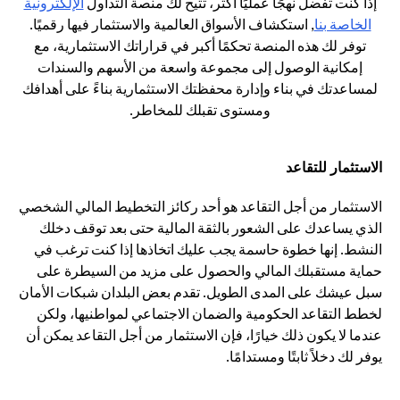
إذا كنت تفضل نهجًا عمليًا أكثر، تتيح لك منصة التداول
الإلكترونية
opens in a new tab
الخاصة بنا
, استكشاف الأسواق العالمية والاستثمار فيها رقميًا.
توفر لك هذه المنصة تحكمًا أكبر في قراراتك الاستثمارية، مع
إمكانية الوصول إلى مجموعة واسعة من الأسهم والسندات
لمساعدتك في بناء وإدارة محفظتك الاستثمارية بناءً على أهدافك
ومستوى تقبلك للمخاطر.
الاستثمار للتقاعد
الاستثمار من أجل التقاعد هو أحد ركائز التخطيط المالي الشخصي
الذي يساعدك على الشعور بالثقة المالية حتى بعد توقف دخلك
النشط. إنها خطوة حاسمة يجب عليك اتخاذها إذا كنت ترغب في
حماية مستقبلك المالي والحصول على مزيد من السيطرة على
سبل عيشك على المدى الطويل. تقدم بعض البلدان شبكات الأمان
لخطط التقاعد الحكومية والضمان الاجتماعي لمواطنيها، ولكن
عندما لا يكون ذلك خيارًا، فإن الاستثمار من أجل التقاعد يمكن أن
يوفر لك دخلاً ثابتًا ومستدامًا.