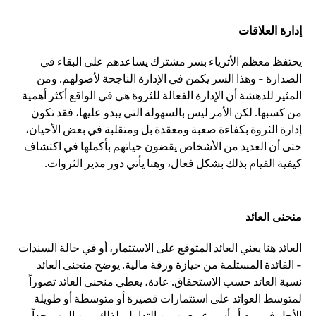
إدارة العلاقات
يحتفظ معظم الأثرياء بسر مشترك يساعدهم على البقاء في
الصدارة - وهذا السر يكمن في الإدارة الناجحة لأصولهم. ومن
المثير للدهشة أن الإدارة الفعالة للثروة هي في الواقع أكثر أهمية
من كسبها. لكن الأمر ليس بالسهولة التي يبدو عليها، فقد تكون
إدارة الثروة بكفاءة صعبة ومعقدة بل ومتقلبة في بعض الأحيان،
حتى أن العديد من الأشخاص يقضون حياتهم بأكملها في اكتشاف
كيفية القيام بذلك بشكل فعال، وهنا يأتي دور مدير الثروات.
منحنى العائد
العائد هنا يعني العائد المتوقع على الاستثمار، أو في حالة السندات
- الفائدة المستلمة من حيازة ورقة مالية. يوضح منحنى العائد
نسبة العائد حسب الاستحقاق. عادة، يعطي منحنى العائد تصوراً
لمتوسط العوائد على استثمارات قصيرة أو متوسطة أو طويلة
الأجل في يوم أو أسبوع معين من التداول. لذلك، من المهم جداً