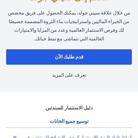
من خلال علاقة سيتي جولد، يمكنك الحصول على فريق مخصص
من الخبراء الماليين واستراتيجيات بناء الثروة المصممة خصيصًا
لك وفرص الاستثمار العالمية وعدد من المزايا والامتيازات
العالمية التي تتماشى مع نمط حياتك.
opens in a new tab
قدم طلبك الآن
opens in a new tab
تعرف على المزيد
دليل الاستثمار للمبتدئين
توسيع جميع الخانات
لماذا عليك البدء بالاستثمار؟ بعض النصائح للمبتدئين في