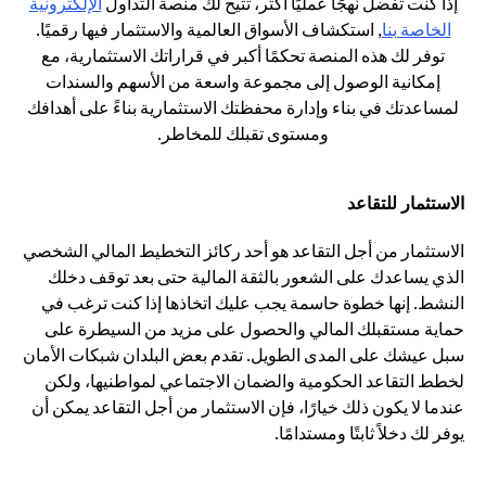
إذا كنت تفضل نهجًا عمليًا أكثر، تتيح لك منصة التداول
الإلكترونية
opens in a new tab
الخاصة بنا
, استكشاف الأسواق العالمية والاستثمار فيها رقميًا.
توفر لك هذه المنصة تحكمًا أكبر في قراراتك الاستثمارية، مع
إمكانية الوصول إلى مجموعة واسعة من الأسهم والسندات
لمساعدتك في بناء وإدارة محفظتك الاستثمارية بناءً على أهدافك
ومستوى تقبلك للمخاطر.
الاستثمار للتقاعد
الاستثمار من أجل التقاعد هو أحد ركائز التخطيط المالي الشخصي
الذي يساعدك على الشعور بالثقة المالية حتى بعد توقف دخلك
النشط. إنها خطوة حاسمة يجب عليك اتخاذها إذا كنت ترغب في
حماية مستقبلك المالي والحصول على مزيد من السيطرة على
سبل عيشك على المدى الطويل. تقدم بعض البلدان شبكات الأمان
لخطط التقاعد الحكومية والضمان الاجتماعي لمواطنيها، ولكن
عندما لا يكون ذلك خيارًا، فإن الاستثمار من أجل التقاعد يمكن أن
يوفر لك دخلاً ثابتًا ومستدامًا.