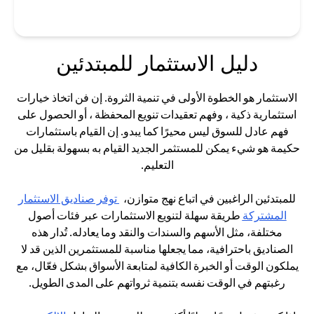
دليل الاستثمار للمبتدئين
الاستثمار هو الخطوة الأولى في تنمية الثروة. إن فن اتخاذ خيارات
استثمارية ذكية ، وفهم تعقيدات تنويع المحفظة ، أو الحصول على
فهم عادل للسوق ليس محيرًا كما يبدو. إن القيام باستثمارات
حكيمة هو شيء يمكن للمستثمر الجديد القيام به بسهولة بقليل من
التعليم.
للمبتدئين الراغبين في اتباع نهج متوازن،
توفر صناديق الاستثمار
opens in a new tab
المشتركة
طريقة سهلة لتنويع الاستثمارات عبر فئات أصول
مختلفة، مثل الأسهم والسندات والنقد وما يعادله. تُدار هذه
الصناديق باحترافية، مما يجعلها مناسبة للمستثمرين الذين قد لا
يملكون الوقت أو الخبرة الكافية لمتابعة الأسواق بشكل فعّال، مع
رغبتهم في الوقت نفسه بتنمية ثرواتهم على المدى الطويل.