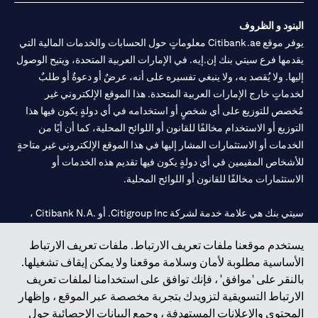
البنود و الظروف
يوفر موقع Citibank.ae معلوماتٍ حول الحسابات والخدمات المالية التي
يقدمها فرع سيتي بنك إن.إيه. في الإمارات العربية المتحدة، ويتيح الوصول
إليها. ولا يُقصد به، ولا ينبغي تفسيره على أنه، عرضٌ أو دعوةٌ أو طلبٌ
لخدماتٍ خارج الإمارات العربية المتحدة. هذا الموقع الإلكتروني غير
مُخصص للتوزيع على أي شخصٍ أو استخدامه في أي دولةٍ يكون فيها هذا
التوزيع أو الاستخدام مخالفًا للقانون أو اللوائح المحلية، كما أن أيًا من
الخدمات أو الاستثمارات المشار إليها في هذا الموقع الإلكتروني غير متاحةٍ
للأشخاص المقيمين في أي دولةٍ يكون فيها تقديم هذه الخدمات أو
الاستثمارات مخالفًا للقانون أو اللوائح المحلية.
سيتي بنك هي علامة خدمة لشركة Citigroup Inc. أو .Citibank N.A ،
مستخدمة ومسجلة في جميع أنحاء العالم.
يستخدم موقعنا ملفات تعريف الارتباط. ملفات تعريف الارتباط
الأساسية مطلوبة لأمان وسلامة موقعنا ولا يمكن إيقاف تشغيلها.
سيتي بنك إن. إيه. الإمارات مسجل لدى مصرف الإمارات المركزي تحت
بالنقر على 'موافق' ، فإنك توافق على استخدامنا لملفات تعريف
أرقام التراخيص 202563 لفرع الوصل في دبي، 531989 لفرع مول
الارتباط التسويقية لتزويدك بتجربة مخصصة عبر الموقع ، وإظهار
الإمارات في دبي، و CN-1002019 لفرع أبوظبي. هاتف: 4000 311 04.
المحتوى والإعلانات المستهدفة ، وجمع البيانات الإحصائية حول
فرع سيتي بنك إن إيه - الإمارات العربية المتحدة مرخص من مصرف