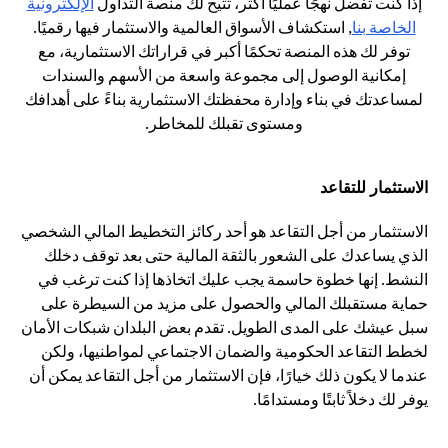
إذا كنت تفضل نهجًا عمليًا أكثر، تتيح لك منصة التداول
الإلكترونية
(opens in a new tab)
الخاصة بنا
, استكشاف الأسواق العالمية والاستثمار فيها رقميًا.
توفر لك هذه المنصة تحكمًا أكبر في قراراتك الاستثمارية، مع
إمكانية الوصول إلى مجموعة واسعة من الأسهم والسندات
لمساعدتك في بناء وإدارة محفظتك الاستثمارية بناءً على أهدافك
ومستوى تقبلك للمخاطر.
الاستثمار للتقاعد
الاستثمار من أجل التقاعد هو أحد ركائز التخطيط المالي الشخصي
الذي يساعدك على الشعور بالثقة المالية حتى بعد توقف دخلك
النشط. إنها خطوة حاسمة يجب عليك اتخاذها إذا كنت ترغب في
حماية مستقبلك المالي والحصول على مزيد من السيطرة على
سبل عيشك على المدى الطويل. تقدم بعض البلدان شبكات الأمان
لخطط التقاعد الحكومية والضمان الاجتماعي لمواطنيها، ولكن
عندما لا يكون ذلك خيارًا، فإن الاستثمار من أجل التقاعد يمكن أن
يوفر لك دخلاً ثابتًا ومستدامًا.