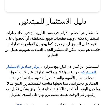
دليل الاستثمار للمبتدئين
الاستثمار هو الخطوة الأولى في تنمية الثروة. إن فن اتخاذ خيارات
استثمارية ذكية ، وفهم تعقيدات تنويع المحفظة ، أو الحصول على
فهم عادل للسوق ليس محيرًا كما يبدو. إن القيام باستثمارات
حكيمة هو شيء يمكن للمستثمر الجديد القيام به بسهولة بقليل من
التعليم.
للمبتدئين الراغبين في اتباع نهج متوازن،
توفر صناديق الاستثمار
(opens in a new tab)
المشتركة
طريقة سهلة لتنويع الاستثمارات عبر فئات أصول
مختلفة، مثل الأسهم والسندات والنقد وما يعادله. تُدار هذه
الصناديق باحترافية، مما يجعلها مناسبة للمستثمرين الذين قد لا
يملكون الوقت أو الخبرة الكافية لمتابعة الأسواق بشكل فعّال، مع
رغبتهم في الوقت نفسه بتنمية ثرواتهم على المدى الطويل.