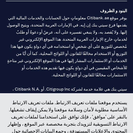
البنود و الظروف
يوفر موقع Citibank.ae معلوماتٍ حول الحسابات والخدمات المالية التي
يقدمها فرع سيتي بنك إن.إيه. في الإمارات العربية المتحدة، ويتيح الوصول
إليها. ولا يُقصد به، ولا ينبغي تفسيره على أنه، عرضٌ أو دعوةٌ أو طلبٌ
لخدماتٍ خارج الإمارات العربية المتحدة. هذا الموقع الإلكتروني غير
مُخصص للتوزيع على أي شخصٍ أو استخدامه في أي دولةٍ يكون فيها هذا
التوزيع أو الاستخدام مخالفًا للقانون أو اللوائح المحلية، كما أن أيًا من
الخدمات أو الاستثمارات المشار إليها في هذا الموقع الإلكتروني غير متاحةٍ
للأشخاص المقيمين في أي دولةٍ يكون فيها تقديم هذه الخدمات أو
الاستثمارات مخالفًا للقانون أو اللوائح المحلية.
سيتي بنك هي علامة خدمة لشركة Citigroup Inc. أو .Citibank N.A ،
مستخدمة ومسجلة في جميع أنحاء العالم.
يستخدم موقعنا ملفات تعريف الارتباط. ملفات تعريف الارتباط
الأساسية مطلوبة لأمان وسلامة موقعنا ولا يمكن إيقاف تشغيلها.
سيتي بنك إن. إيه. الإمارات مسجل لدى مصرف الإمارات المركزي تحت
بالنقر على 'موافق' ، فإنك توافق على استخدامنا لملفات تعريف
أرقام التراخيص 202563 لفرع الوصل في دبي، 531989 لفرع مول
الارتباط التسويقية لتزويدك بتجربة مخصصة عبر الموقع ، وإظهار
الإمارات في دبي، و
CN-1002019
لفرع أبوظبي. هاتف: 4000 311 04.
المحتوى والإعلانات المستهدفة ، وجمع البيانات الإحصائية حول
فرع سيتي بنك إن إيه - الإمارات العربية المتحدة مرخص من مصرف