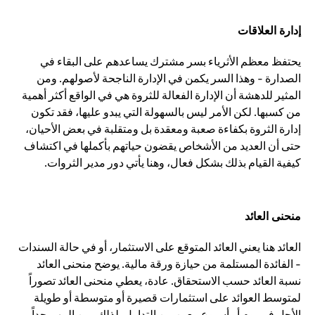
إدارة العلاقات
يحتفظ معظم الأثرياء بسر مشترك يساعدهم على البقاء في
الصدارة - وهذا السر يكمن في الإدارة الناجحة لأصولهم. ومن
المثير للدهشة أن الإدارة الفعالة للثروة هي في الواقع أكثر أهمية
من كسبها. لكن الأمر ليس بالسهولة التي يبدو عليها، فقد تكون
إدارة الثروة بكفاءة صعبة ومعقدة بل ومتقلبة في بعض الأحيان،
حتى أن العديد من الأشخاص يقضون حياتهم بأكملها في اكتشاف
كيفية القيام بذلك بشكل فعال، وهنا يأتي دور مدير الثروات.
منحنى العائد
العائد هنا يعني العائد المتوقع على الاستثمار، أو في حالة السندات
- الفائدة المستلمة من حيازة ورقة مالية. يوضح منحنى العائد
نسبة العائد حسب الاستحقاق. عادة، يعطي منحنى العائد تصوراً
لمتوسط العوائد على استثمارات قصيرة أو متوسطة أو طويلة
الأجل في يوم أو أسبوع معين من التداول. لذلك، من المهم جداً