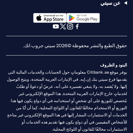
عن سيتي
opens in a new tab
opens in a new tab
opens in a new tab
opens in a new tab
opens in a new tab
opens in a new tab
حقوق الطبع والنشر محفوظة ©2026 سيتي جروب انك.
البنود و الظروف
يوفر موقع Citibank.ae معلوماتٍ حول الحسابات والخدمات المالية التي
يقدمها فرع سيتي بنك إن.إيه. في الإمارات العربية المتحدة، ويتيح الوصول
إليها. ولا يُقصد به، ولا ينبغي تفسيره على أنه، عرضٌ أو دعوةٌ أو طلبٌ
لخدماتٍ خارج الإمارات العربية المتحدة. هذا الموقع الإلكتروني غير
مُخصص للتوزيع على أي شخصٍ أو استخدامه في أي دولةٍ يكون فيها هذا
التوزيع أو الاستخدام مخالفًا للقانون أو اللوائح المحلية، كما أن أيًا من
الخدمات أو الاستثمارات المشار إليها في هذا الموقع الإلكتروني غير متاحةٍ
للأشخاص المقيمين في أي دولةٍ يكون فيها تقديم هذه الخدمات أو
الاستثمارات مخالفًا للقانون أو اللوائح المحلية.