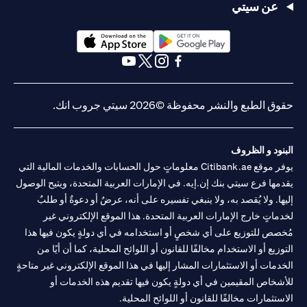
عن سيتي
(opens in a new tab)
(opens in a new tab)
(opens in a new tab)
(opens in a new tab)
(opens in a new tab)
(opens in a new tab)
حقوق الطبع والنشر محفوظة ©2026 سيتي جروب انك.
البنود و الظروف
يوفر موقع Citibank.ae معلوماتٍ حول الحسابات والخدمات المالية التي
يقدمها فرع سيتي بنك إن.إيه. في الإمارات العربية المتحدة، ويتيح الوصول
إليها. ولا يُقصد به، ولا ينبغي تفسيره على أنه، عرضٌ أو دعوةٌ أو طلبٌ
لخدماتٍ خارج الإمارات العربية المتحدة. هذا الموقع الإلكتروني غير
مُخصص للتوزيع على أي شخصٍ أو استخدامه في أي دولةٍ يكون فيها هذا
التوزيع أو الاستخدام مخالفًا للقانون أو اللوائح المحلية، كما أن أيًا من
الخدمات أو الاستثمارات المشار إليها في هذا الموقع الإلكتروني غير متاحةٍ
للأشخاص المقيمين في أي دولةٍ يكون فيها تقديم هذه الخدمات أو
الاستثمارات مخالفًا للقانون أو اللوائح المحلية.