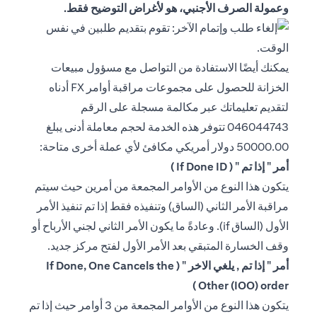
وعمولة الصرف الأجنبي، هو لأغراض التوضيح فقط.
يمكنك أيضًا الاستفادة من التواصل مع مسؤول مبيعات
الخزانة للحصول على مجموعات مراقبة أوامر FX أدناه
لتقديم تعليماتك عبر مكالمة مسجلة على الرقم
046044743 تتوفر هذه الخدمة لحجم معاملة أدنى يبلغ
50000.00 دولار أمريكي مكافئ لأي عملة أخرى متاحة:
أمر " إذا تم " ( If Done ID )
يتكون هذا النوع من الأوامر المجمعة من أمرين حيث سيتم
مراقبة الأمر الثاني (الساق) وتنفيذه فقط إذا تم تنفيذ الأمر
الأول (الساق if). وعادةً ما يكون الأمر الثاني لجني الأرباح أو
وقف الخسارة المتبقي بعد الأمر الأول لفتح مركز جديد.
أمر " إذا تم , يلغي الاخر " ( If Done, One Cancels the
Other (IOO) order )
يتكون هذا النوع من الأوامر المجمعة من 3 أوامر حيث إذا تم