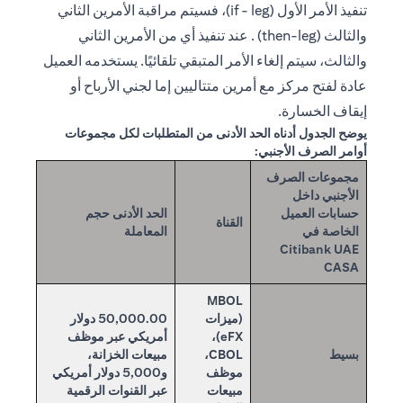
تنفيذ الأمر الأول (if - leg)، فسيتم مراقبة الأمرين الثاني
والثالث (then-leg) . عند تنفيذ أي من الأمرين الثاني
والثالث، سيتم إلغاء الأمر المتبقي تلقائيًا. يستخدمه العميل
عادة لفتح مركز مع أمرين متتاليين إما لجني الأرباح أو
إيقاف الخسارة.
يوضح الجدول أدناه الحد الأدنى من المتطلبات لكل مجموعات
أوامر الصرف الأجنبي:
مجموعات الصرف
الأجنبي داخل
حسابات العميل
الحد الأدنى حجم
القناة
الخاصة في
المعاملة
Citibank UAE
CASA
MBOL
(ميزات
50,000.00 دولار
eFX)،
أمريكي عبر موظف
بسيط
CBOL،
مبيعات الخزانة،
موظف
و5,000 دولار أمريكي
مبيعات
عبر القنوات الرقمية