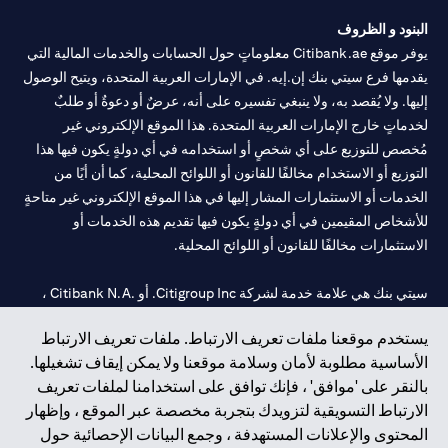
الطلب ساريًا لحين انتهاء المدة المحددة.
البنود و الظروف
يوفر موقع Citibank.ae معلوماتٍ حول الحسابات والخدمات المالية التي
يقدمها فرع سيتي بنك إن.إيه. في الإمارات العربية المتحدة، ويتيح الوصول
إليها. ولا يُقصد به، ولا ينبغي تفسيره على أنه، عرضٌ أو دعوةٌ أو طلبٌ
لخدماتٍ خارج الإمارات العربية المتحدة. هذا الموقع الإلكتروني غير
مُخصص للتوزيع على أي شخصٍ أو استخدامه في أي دولةٍ يكون فيها هذا
التوزيع أو الاستخدام مخالفًا للقانون أو اللوائح المحلية، كما أن أيًا من
الخدمات أو الاستثمارات المشار إليها في هذا الموقع الإلكتروني غير متاحةٍ
للأشخاص المقيمين في أي دولةٍ يكون فيها تقديم هذه الخدمات أو
الاستثمارات مخالفًا للقانون أو اللوائح المحلية.
سيتي بنك هي علامة خدمة لشركة Citigroup Inc. أو .Citibank N.A ،
مستخدمة ومسجلة في جميع أنحاء العالم.
يستخدم موقعنا ملفات تعريف الارتباط. ملفات تعريف الارتباط
الأساسية مطلوبة لأمان وسلامة موقعنا ولا يمكن إيقاف تشغيلها.
سيتي بنك إن. إيه. الإمارات مسجل لدى مصرف الإمارات المركزي تحت
بالنقر على 'موافق' ، فإنك توافق على استخدامنا لملفات تعريف
أرقام التراخيص 202563 لفرع الوصل في دبي، 531989 لفرع مول
الارتباط التسويقية لتزويدك بتجربة مخصصة عبر الموقع ، وإظهار
الإمارات في دبي، و
CN-1002019
لفرع أبوظبي. هاتف: 4000 311 04.
المحتوى والإعلانات المستهدفة ، وجمع البيانات الإحصائية حول
فرع سيتي بنك إن إيه - الإمارات العربية المتحدة مرخص من مصرف