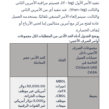
تنفيذ الأمر الأول (if - leg)، فسيتم مراقبة الأمرين الثاني
والثالث (then-leg) . عند تنفيذ أي من الأمرين الثاني
والثالث، سيتم إلغاء الأمر المتبقي تلقائيًا. يستخدمه العميل
عادة لفتح مركز مع أمرين متتاليين إما لجني الأرباح أو
إيقاف الخسارة.
يوضح الجدول أدناه الحد الأدنى من المتطلبات لكل مجموعات
أوامر الصرف الأجنبي:
مجموعات الصرف
الأجنبي داخل
حسابات العميل
الحد الأدنى حجم
القناة
الخاصة في
المعاملة
Citibank UAE
CASA
MBOL
(ميزات
50,000.00 دولار
eFX)،
أمريكي عبر موظف
بسيط
CBOL،
مبيعات الخزانة،
موظف
و5,000 دولار أمريكي
مبيعات
عبر القنوات الرقمية