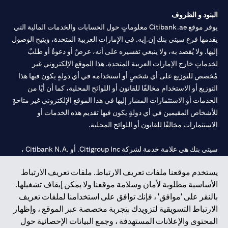
الطلب ساريًا لحين انتهاء المدة المحددة.
البنود و الظروف
يوفر موقع Citibank.ae معلوماتٍ حول الحسابات والخدمات المالية التي
يقدمها فرع سيتي بنك إن.إيه. في الإمارات العربية المتحدة، ويتيح الوصول
إليها. ولا يُقصد به، ولا ينبغي تفسيره على أنه، عرضٌ أو دعوةٌ أو طلبٌ
لخدماتٍ خارج الإمارات العربية المتحدة. هذا الموقع الإلكتروني غير
مُخصص للتوزيع على أي شخصٍ أو استخدامه في أي دولةٍ يكون فيها هذا
التوزيع أو الاستخدام مخالفًا للقانون أو اللوائح المحلية، كما أن أيًا من
الخدمات أو الاستثمارات المشار إليها في هذا الموقع الإلكتروني غير متاحةٍ
للأشخاص المقيمين في أي دولةٍ يكون فيها تقديم هذه الخدمات أو
الاستثمارات مخالفًا للقانون أو اللوائح المحلية.
سيتي بنك هي علامة خدمة لشركة Citigroup Inc. أو .Citibank N.A ،
مستخدمة ومسجلة في جميع أنحاء العالم.
يستخدم موقعنا ملفات تعريف الارتباط. ملفات تعريف الارتباط
الأساسية مطلوبة لأمان وسلامة موقعنا ولا يمكن إيقاف تشغيلها.
سيتي بنك إن. إيه. الإمارات مسجل لدى مصرف الإمارات المركزي تحت
بالنقر على 'موافق' ، فإنك توافق على استخدامنا لملفات تعريف
أرقام التراخيص 202563 لفرع الوصل في دبي، 531989 لفرع مول
الارتباط التسويقية لتزويدك بتجربة مخصصة عبر الموقع ، وإظهار
الإمارات في دبي، و
CN-1002019
لفرع أبوظبي. هاتف: 4000 311 04.
المحتوى والإعلانات المستهدفة ، وجمع البيانات الإحصائية حول
فرع سيتي بنك إن إيه - الإمارات العربية المتحدة مرخص من مصرف