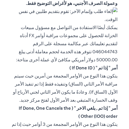
وعمولة الصرف الأجنبي، هو لأغراض التوضيح فقط.
يمكنك أيضًا الاستفادة من التواصل مع مسؤول مبيعات
الخزانة للحصول على مجموعات مراقبة أوامر FX أدناه
لتقديم تعليماتك عبر مكالمة مسجلة على الرقم
046044743 تتوفر هذه الخدمة لحجم معاملة أدنى يبلغ
50000.00 دولار أمريكي مكافئ لأي عملة أخرى متاحة:
أمر " إذا تم " ( If Done ID )
يتكون هذا النوع من الأوامر المجمعة من أمرين حيث سيتم
مراقبة الأمر الثاني (الساق) وتنفيذه فقط إذا تم تنفيذ الأمر
الأول (الساق if). وعادةً ما يكون الأمر الثاني لجني الأرباح أو
وقف الخسارة المتبقي بعد الأمر الأول لفتح مركز جديد.
أمر " إذا تم , يلغي الاخر " ( If Done, One Cancels the
Other (IOO) order )
يتكون هذا النوع من الأوامر المجمعة من 3 أوامر حيث إذا تم