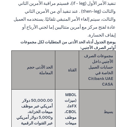
تنفيذ الأمر الأول (if - leg)، فسيتم مراقبة الأمرين الثاني
والثالث (then-leg) . عند تنفيذ أي من الأمرين الثاني
والثالث، سيتم إلغاء الأمر المتبقي تلقائيًا. يستخدمه العميل
عادة لفتح مركز مع أمرين متتاليين إما لجني الأرباح أو
إيقاف الخسارة.
يوضح الجدول أدناه الحد الأدنى من المتطلبات لكل مجموعات
أوامر الصرف الأجنبي:
مجموعات الصرف
الأجنبي داخل
حسابات العميل
الحد الأدنى حجم
القناة
الخاصة في
المعاملة
Citibank UAE
CASA
MBOL
(ميزات
50,000.00 دولار
eFX)،
أمريكي عبر موظف
بسيط
CBOL،
مبيعات الخزانة،
موظف
و5,000 دولار أمريكي
مبيعات
عبر القنوات الرقمية