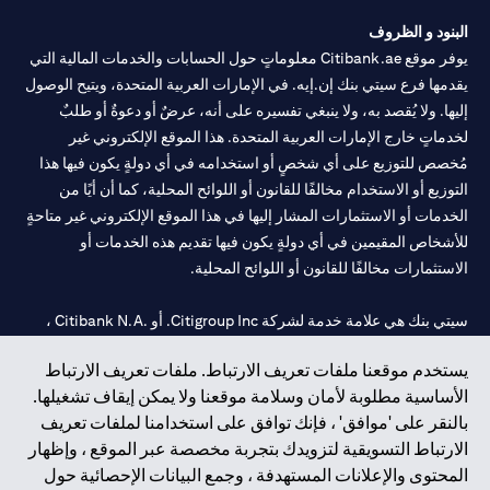
الطلب ساريًا لحين انتهاء المدة المحددة.
البنود و الظروف
يوفر موقع Citibank.ae معلوماتٍ حول الحسابات والخدمات المالية التي
يقدمها فرع سيتي بنك إن.إيه. في الإمارات العربية المتحدة، ويتيح الوصول
إليها. ولا يُقصد به، ولا ينبغي تفسيره على أنه، عرضٌ أو دعوةٌ أو طلبٌ
لخدماتٍ خارج الإمارات العربية المتحدة. هذا الموقع الإلكتروني غير
مُخصص للتوزيع على أي شخصٍ أو استخدامه في أي دولةٍ يكون فيها هذا
التوزيع أو الاستخدام مخالفًا للقانون أو اللوائح المحلية، كما أن أيًا من
الخدمات أو الاستثمارات المشار إليها في هذا الموقع الإلكتروني غير متاحةٍ
للأشخاص المقيمين في أي دولةٍ يكون فيها تقديم هذه الخدمات أو
الاستثمارات مخالفًا للقانون أو اللوائح المحلية.
سيتي بنك هي علامة خدمة لشركة Citigroup Inc. أو .Citibank N.A ،
مستخدمة ومسجلة في جميع أنحاء العالم.
يستخدم موقعنا ملفات تعريف الارتباط. ملفات تعريف الارتباط
الأساسية مطلوبة لأمان وسلامة موقعنا ولا يمكن إيقاف تشغيلها.
سيتي بنك إن. إيه. الإمارات مسجل لدى مصرف الإمارات المركزي تحت
بالنقر على 'موافق' ، فإنك توافق على استخدامنا لملفات تعريف
أرقام التراخيص 202563 لفرع الوصل في دبي، 531989 لفرع مول
الارتباط التسويقية لتزويدك بتجربة مخصصة عبر الموقع ، وإظهار
الإمارات في دبي، و CN-1002019 لفرع أبوظبي. هاتف: 4000 311 04.
المحتوى والإعلانات المستهدفة ، وجمع البيانات الإحصائية حول
فرع سيتي بنك إن إيه - الإمارات العربية المتحدة مرخص من مصرف