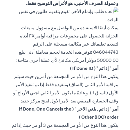
وعمولة الصرف الأجنبي، هو لأغراض التوضيح فقط.
يمكنك أيضًا الاستفادة من التواصل مع مسؤول مبيعات
الخزانة للحصول على مجموعات مراقبة أوامر FX أدناه
لتقديم تعليماتك عبر مكالمة مسجلة على الرقم
046044743 تتوفر هذه الخدمة لحجم معاملة أدنى يبلغ
50000.00 دولار أمريكي مكافئ لأي عملة أخرى متاحة:
أمر " إذا تم " ( If Done ID )
يتكون هذا النوع من الأوامر المجمعة من أمرين حيث سيتم
مراقبة الأمر الثاني (الساق) وتنفيذه فقط إذا تم تنفيذ الأمر
الأول (الساق if). وعادةً ما يكون الأمر الثاني لجني الأرباح أو
وقف الخسارة المتبقي بعد الأمر الأول لفتح مركز جديد.
أمر " إذا تم , يلغي الاخر " ( If Done, One Cancels the
Other (IOO) order )
يتكون هذا النوع من الأوامر المجمعة من 3 أوامر حيث إذا تم