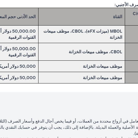
صرف الأجنبي:
لخاصة في Citibank
القناة
الحد الأدنى حجم المع
MBOL (ميزات eFX)، CBOL، موظف مبيعات
الخزانة
القنوات الرقمية
CBOL، موظف مبيعات الخزانة
القنوات الرقمية
موظف مبيعات الخزانة
50,000 دولار أمريكي
موظف مبيعات الخزانة
50,000 دولار أمريكي
لتعامل في أزواج محددة من العملات، أو فيما يخص آجال الدفع وأسعار الصرف (الثلا
الأصلية والعملة البديلة. بالإضافة إلى ذلك، يجب أن يتوفر في حسابك النقدي بال