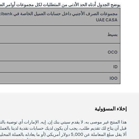
يوضح الجدول أدناه الحد الأدنى من المتطلبات لكل مجموعات أوامر ال
مجموعات الصرف الأجنبي داخل حسابات العميل ا
UAE CASA
بسيط
OCO
ID
IOO
إخلاء المسؤولية
هذا المنتج غير موصى به. لا يقدم سيتي بنك إن. إيه. الإمارات أي توصية با
قبل أن يتاح لك تقديم طلب، يجب أن يكون لديك حسابات نقدية لدينا بالعملة 
ألا يقل مبلغ المعاملة عن 5,000 دولار أمريكي (أو ما يعادله بالعملة المحلية).