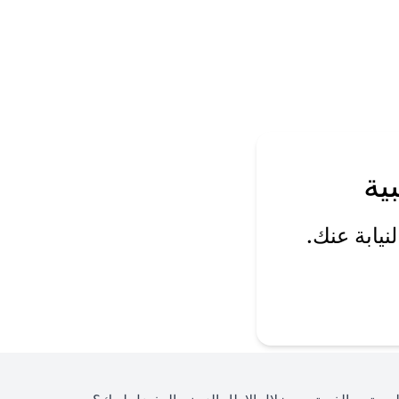
ية
يابة عنك.