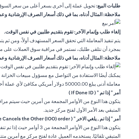
طلبات البيع:
تحويل عملة إلى أخرى بسعر أعلى من سعر السوق 
ملاحظة: المثال أدناه، بما في ذلك أسعار الصرف الإرشادية وع
إلغاء طلب وإتمام الآخر: تقوم بتقديم طلبين في نفس الوقت.
يتم تنفيذ المعاملة التي تحقق السعر المستهدف أولاً، ومن ثم يتم
بمجرد أن نتلقى طلبك، نستمر في مراقبة سوق العملات على مدار 24 ساعة في اليوم، ولا نقوم بإتمام المعاملة إلا بعد أن يصل سعر السوق إلى المستوى المت
ملاحظة: المثال أدناه، بما في ذلك أسعار الصرف الإرشادية وع
معاملة أدنى يبلغ 50000.00 دولار أمريكي مكافئ لأي عملة أخرى متاحة:
أمر " إذا تم " ( If Done ID )
المتبقي بعد الأمر الأول لفتح مركز جديد.
أمر " إذا تم , يلغي الاخر " ( If Done, One Cancels the Other (IOO) order )
المتبقي تلقائيًا. يستخدمه العميل عادة لفتح مركز مع أمرين متتال