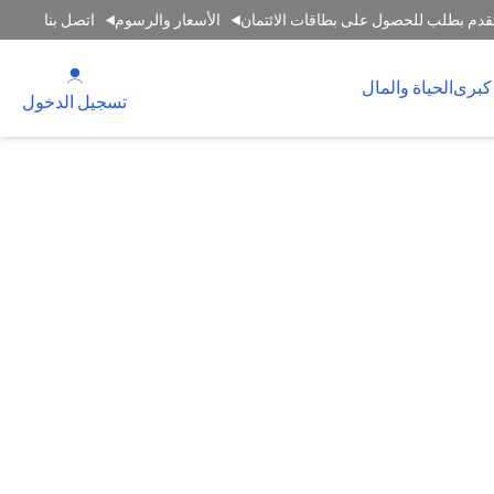
قدم بطلب للحصول على بطاقات الائتمان
الأسعار والرسوم
اتصل بنا
(opens in a new tab)
كبرى
الحياة والمال
(opens in a new tab)
تسجيل الدخول