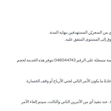
أي من السعريّن المستهدفين بنهاية المدة.
يمكنك أيضًا الاستفادة من التواصل مع مسؤول مبيعات الخزانة للحصول على مجموعات مراقبة أوامر FX أدناه لتقديم تعليماتك عبر مكالمة مسجلة على الرقم 046044743 تتوفر هذه الخدمة لحجم
نوع من الأوامر المجمعة من أمرين حيث سيتم مراقبة الأمر الثاني (الساق) وتنفيذه فقط إذا تم تنفيذ الأمر الأول (الساق if). وعادةً ما يكون الأمر الثاني لجني الأرباح أو وقف الخسارة
كون هذا النوع من الأوامر المجمعة من 3 أوامر حيث إذا تم تنفيذ الأمر الأول (if - leg)، فسيتم مراقبة الأمرين الثاني والثالث (then-leg) . عند تنفيذ أي من الأمرين الثاني والثالث، سيتم إلغاء الأمر