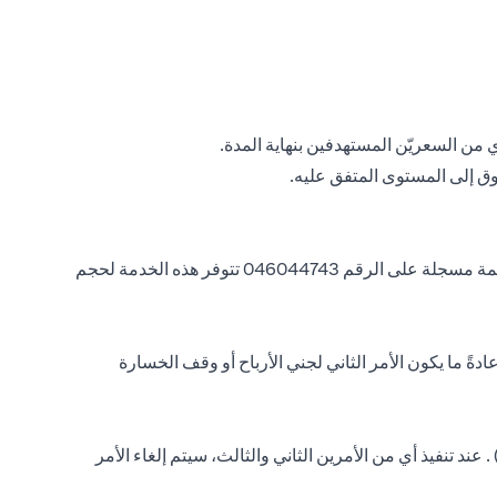
أي من السعريّن المستهدفين بنهاية المدة.
يمكنك أيضًا الاستفادة من التواصل مع مسؤول مبيعات الخزانة للحصول على مجموعات مراقبة أوامر FX أدناه لتقديم تعليماتك عبر مكالمة مسجلة على الرقم 046044743 تتوفر هذه الخدمة لحجم
نوع من الأوامر المجمعة من أمرين حيث سيتم مراقبة الأمر الثاني (الساق) وتنفيذه فقط إذا تم تنفيذ الأمر الأول (الساق if). وعادةً ما يكون الأمر الثاني لجني الأرباح أو وقف الخسارة
كون هذا النوع من الأوامر المجمعة من 3 أوامر حيث إذا تم تنفيذ الأمر الأول (if - leg)، فسيتم مراقبة الأمرين الثاني والثالث (then-leg) . عند تنفيذ أي من الأمرين الثاني والثالث، سيتم إلغاء الأمر