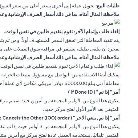
طلبات البيع:
تحويل عملة إلى أخرى بسعر أعلى من سعر السوق 
ملاحظة: المثال أدناه، بما في ذلك أسعار الصرف الإرشادية وع
إلغاء طلب وإتمام الآخر: تقوم بتقديم طلبين في نفس الوقت.
يتم تنفيذ المعاملة التي تحقق السعر المستهدف أولاً، ومن ثم يتم
بمجرد أن نتلقى طلبك، نستمر في مراقبة سوق العملات على مدار 24 ساعة في اليوم، ولا نقوم بإتمام المعاملة إلا بعد أن يصل سعر السوق إلى المستوى المت
ملاحظة: المثال أدناه، بما في ذلك أسعار الصرف الإرشادية وع
معاملة أدنى يبلغ 50000.00 دولار أمريكي مكافئ لأي عملة أخرى متاحة:
أمر " إذا تم " ( If Done ID )
المتبقي بعد الأمر الأول لفتح مركز جديد.
أمر " إذا تم , يلغي الاخر " ( If Done, One Cancels the Other (IOO) order )
المتبقي تلقائيًا. يستخدمه العميل عادة لفتح مركز مع أمرين متتال