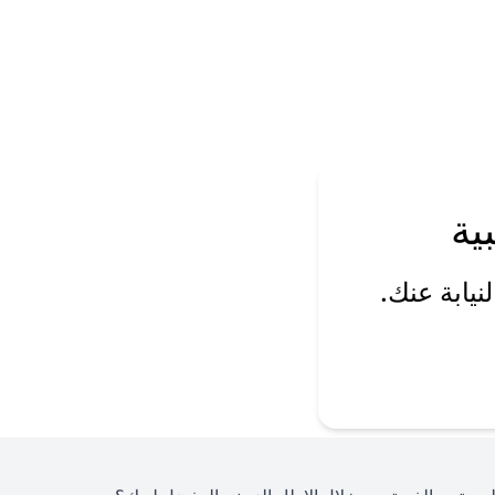
ية
يابة عنك.