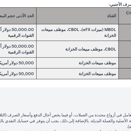
صرف الأجنبي:
لخاصة في Citibank
القناة
الحد الأدنى حجم المع
MBOL (ميزات eFX)، CBOL، موظف مبيعات
الخزانة
القنوات الرقمية
CBOL، موظف مبيعات الخزانة
القنوات الرقمية
موظف مبيعات الخزانة
50,000 دولار أمريكي
موظف مبيعات الخزانة
50,000 دولار أمريكي
لتعامل في أزواج محددة من العملات، أو فيما يخص آجال الدفع وأسعار الصرف (الثلا
الأصلية والعملة البديلة. بالإضافة إلى ذلك، يجب أن يتوفر في حسابك النقدي بال