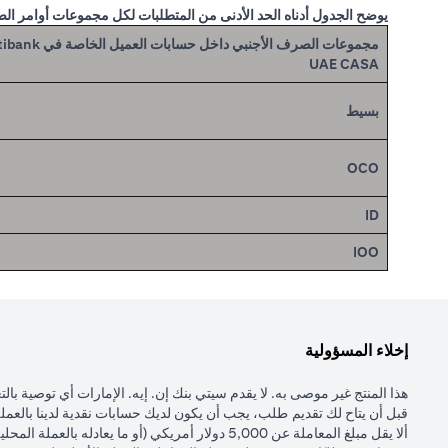
يوضح الجدول أدناه الحد الأدنى من المتطلبات لكل مجموعات أوامر ال
مجموعات الصرف الأجنبي داخل حسابات العميل ا
UAE CASA
بسيط
OCO
ID
IOO
إخلاء المسؤولية
هذا المنتج غير موصى به. لا يقدم سيتي بنك إن. إيه. الإمارات أي توصية با
قبل أن يتاح لك تقديم طلب، يجب أن يكون لديك حسابات نقدية لدينا بالعملة 
ألا يقل مبلغ المعاملة عن 5,000 دولار أمريكي (أو ما يعادله بالعملة المحلية).