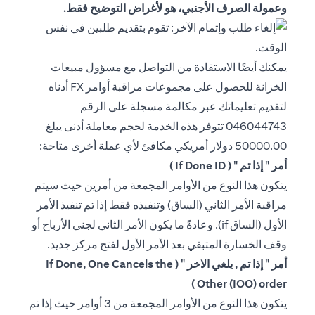
وعمولة الصرف الأجنبي، هو لأغراض التوضيح فقط.
يمكنك أيضًا الاستفادة من التواصل مع مسؤول مبيعات
الخزانة للحصول على مجموعات مراقبة أوامر FX أدناه
لتقديم تعليماتك عبر مكالمة مسجلة على الرقم
046044743 تتوفر هذه الخدمة لحجم معاملة أدنى يبلغ
50000.00 دولار أمريكي مكافئ لأي عملة أخرى متاحة:
أمر " إذا تم " ( If Done ID )
يتكون هذا النوع من الأوامر المجمعة من أمرين حيث سيتم
مراقبة الأمر الثاني (الساق) وتنفيذه فقط إذا تم تنفيذ الأمر
الأول (الساق if). وعادةً ما يكون الأمر الثاني لجني الأرباح أو
وقف الخسارة المتبقي بعد الأمر الأول لفتح مركز جديد.
أمر " إذا تم , يلغي الاخر " ( If Done, One Cancels the
Other (IOO) order )
يتكون هذا النوع من الأوامر المجمعة من 3 أوامر حيث إذا تم