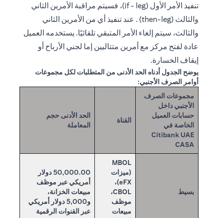
تنفيذ الأمر الأول (if - leg)، فسيتم مراقبة الأمرين الثاني
والثالث (then-leg) . عند تنفيذ أي من الأمرين الثاني
والثالث، سيتم إلغاء الأمر المتبقي تلقائيًا. يستخدمه العميل
عادة لفتح مركز مع أمرين متتاليين إما لجني الأرباح أو
إيقاف الخسارة.
يوضح الجدول أدناه الحد الأدنى من المتطلبات لكل مجموعات
أوامر الصرف الأجنبي:
مجموعات الصرف
الأجنبي داخل
حسابات العميل
الحد الأدنى حجم
القناة
الخاصة في
المعاملة
Citibank UAE
CASA
MBOL
(ميزات
50,000.00 دولار
eFX)،
أمريكي عبر موظف
بسيط
CBOL،
مبيعات الخزانة،
موظف
و5,000 دولار أمريكي
مبيعات
عبر القنوات الرقمية