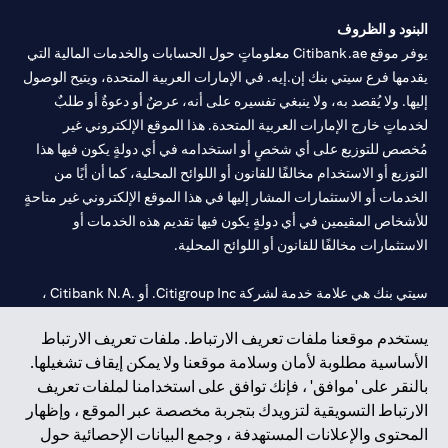
الطلب ساريًا لحين انتهاء المدة المحددة.
البنود و الظروف
يوفر موقع Citibank.ae معلوماتٍ حول الحسابات والخدمات المالية التي
يقدمها فرع سيتي بنك إن.إيه. في الإمارات العربية المتحدة، ويتيح الوصول
إليها. ولا يُقصد به، ولا ينبغي تفسيره على أنه، عرضٌ أو دعوةٌ أو طلبٌ
لخدماتٍ خارج الإمارات العربية المتحدة. هذا الموقع الإلكتروني غير
مُخصص للتوزيع على أي شخصٍ أو استخدامه في أي دولةٍ يكون فيها هذا
التوزيع أو الاستخدام مخالفًا للقانون أو اللوائح المحلية، كما أن أيًا من
الخدمات أو الاستثمارات المشار إليها في هذا الموقع الإلكتروني غير متاحةٍ
للأشخاص المقيمين في أي دولةٍ يكون فيها تقديم هذه الخدمات أو
الاستثمارات مخالفًا للقانون أو اللوائح المحلية.
سيتي بنك هي علامة خدمة لشركة Citigroup Inc. أو .Citibank N.A ،
مستخدمة ومسجلة في جميع أنحاء العالم.
يستخدم موقعنا ملفات تعريف الارتباط. ملفات تعريف الارتباط
الأساسية مطلوبة لأمان وسلامة موقعنا ولا يمكن إيقاف تشغيلها.
سيتي بنك إن. إيه. الإمارات مسجل لدى مصرف الإمارات المركزي تحت
بالنقر على 'موافق' ، فإنك توافق على استخدامنا لملفات تعريف
أرقام التراخيص 202563 لفرع الوصل في دبي، 531989 لفرع مول
الارتباط التسويقية لتزويدك بتجربة مخصصة عبر الموقع ، وإظهار
الإمارات في دبي، و
CN-1002019
لفرع أبوظبي. هاتف: 4000 311 04.
المحتوى والإعلانات المستهدفة ، وجمع البيانات الإحصائية حول
فرع سيتي بنك إن إيه - الإمارات العربية المتحدة مرخص من مصرف