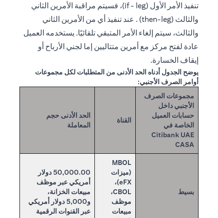
تنفيذ الأمر الأول (if - leg)، فسيتم مراقبة الأمرين الثاني
والثالث (then-leg) . عند تنفيذ أي من الأمرين الثاني
والثالث، سيتم إلغاء الأمر المتبقي تلقائيًا. يستخدمه العميل
عادة لفتح مركز مع أمرين متتاليين إما لجني الأرباح أو
إيقاف الخسارة.
يوضح الجدول أدناه الحد الأدنى من المتطلبات لكل مجموعات
أوامر الصرف الأجنبي:
مجموعات الصرف
الأجنبي داخل
حسابات العميل
الحد الأدنى حجم
القناة
الخاصة في
المعاملة
Citibank UAE
CASA
MBOL
(ميزات
50,000.00 دولار
eFX)،
أمريكي عبر موظف
بسيط
CBOL،
مبيعات الخزانة،
موظف
و5,000 دولار أمريكي
مبيعات
عبر القنوات الرقمية