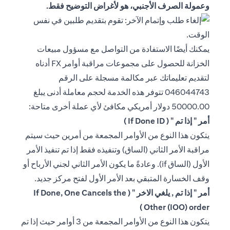
وعمولة الصرف الأجنبي، هو لأغراض التوضيح فقط.
يمكنك أيضًا الاستفادة من التواصل مع مسؤول مبيعات
الخزانة للحصول على مجموعات مراقبة أوامر FX أدناه
لتقديم تعليماتك عبر مكالمة مسجلة على الرقم
046044743 تتوفر هذه الخدمة لحجم معاملة أدنى يبلغ
50000.00 دولار أمريكي مكافئ لأي عملة أخرى متاحة:
أمر " إذا تم " ( If Done ID )
يتكون هذا النوع من الأوامر المجمعة من أمرين حيث سيتم
مراقبة الأمر الثاني (الساق) وتنفيذه فقط إذا تم تنفيذ الأمر
الأول (الساق if). وعادةً ما يكون الأمر الثاني لجني الأرباح أو
وقف الخسارة المتبقي بعد الأمر الأول لفتح مركز جديد.
أمر " إذا تم , يلغي الاخر " ( If Done, One Cancels the
Other (IOO) order )
يتكون هذا النوع من الأوامر المجمعة من 3 أوامر حيث إذا تم