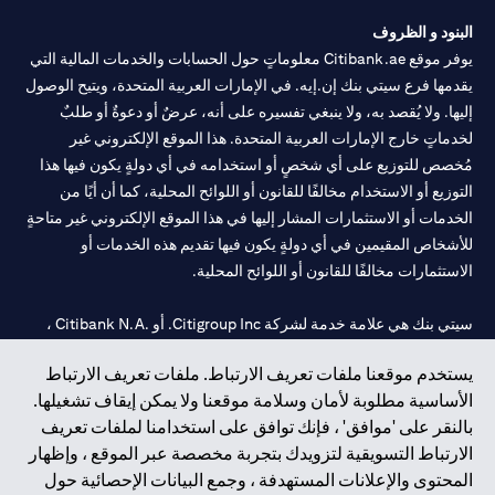
الطلب ساريًا لحين انتهاء المدة المحددة.
البنود و الظروف
يوفر موقع Citibank.ae معلوماتٍ حول الحسابات والخدمات المالية التي
يقدمها فرع سيتي بنك إن.إيه. في الإمارات العربية المتحدة، ويتيح الوصول
إليها. ولا يُقصد به، ولا ينبغي تفسيره على أنه، عرضٌ أو دعوةٌ أو طلبٌ
لخدماتٍ خارج الإمارات العربية المتحدة. هذا الموقع الإلكتروني غير
مُخصص للتوزيع على أي شخصٍ أو استخدامه في أي دولةٍ يكون فيها هذا
التوزيع أو الاستخدام مخالفًا للقانون أو اللوائح المحلية، كما أن أيًا من
الخدمات أو الاستثمارات المشار إليها في هذا الموقع الإلكتروني غير متاحةٍ
للأشخاص المقيمين في أي دولةٍ يكون فيها تقديم هذه الخدمات أو
الاستثمارات مخالفًا للقانون أو اللوائح المحلية.
سيتي بنك هي علامة خدمة لشركة Citigroup Inc. أو .Citibank N.A ،
مستخدمة ومسجلة في جميع أنحاء العالم.
يستخدم موقعنا ملفات تعريف الارتباط. ملفات تعريف الارتباط
الأساسية مطلوبة لأمان وسلامة موقعنا ولا يمكن إيقاف تشغيلها.
سيتي بنك إن. إيه. الإمارات مسجل لدى مصرف الإمارات المركزي تحت
بالنقر على 'موافق' ، فإنك توافق على استخدامنا لملفات تعريف
أرقام التراخيص 202563 لفرع الوصل في دبي، 531989 لفرع مول
الارتباط التسويقية لتزويدك بتجربة مخصصة عبر الموقع ، وإظهار
الإمارات في دبي، و CN-1002019 لفرع أبوظبي. هاتف: 4000 311 04.
المحتوى والإعلانات المستهدفة ، وجمع البيانات الإحصائية حول
فرع سيتي بنك إن إيه - الإمارات العربية المتحدة مرخص من مصرف