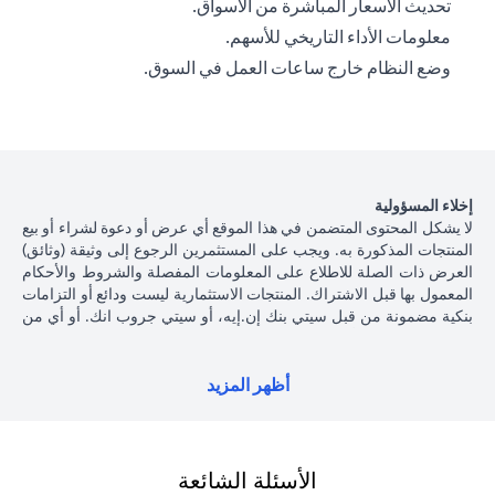
تحديث الأسعار المباشرة من الأسواق.
معلومات الأداء التاريخي للأسهم.
وضع النظام خارج ساعات العمل في السوق.
إخلاء المسؤولية
لا يشكل المحتوى المتضمن في هذا الموقع أي عرض أو دعوة لشراء أو بيع
المنتجات المذكورة به. ويجب على المستثمرين الرجوع إلى وثيقة (وثائق)
العرض ذات الصلة للاطلاع على المعلومات المفصلة والشروط والأحكام
المعمول بها قبل الاشتراك. المنتجات الاستثمارية ليست ودائع أو التزامات
بنكية مضمونة من قبل سيتي بنك إن.إيه، أو سيتي جروب انك. أو أي من
شركاتهما الفرعية أو التابعة، ما لم يُذكر ذلك على وجه التحديد. منتجات
الاستثمار ليست مؤمنة من جانب الحكومة أو الجهات الحكومية، وبالتالي
فإن منتجات الاستثمار والخزانة تخضع لمخاطر الاستثمار، بما في ذلك
أظهر المزيد
الخسارة المحتملة للمبلغ الأصلي المستثمر. الأداء السابق لمنتجات
الاستثمار ليس مؤشرا على النتائج المستقبلية، بمعنى أن الأسعار قد ترتفع
أو تنخفض. يجب أن يكون المستثمرون الذين يستثمرون في منتجات
استثمارية و / أو منتجات خزينة مقومة بعملة أجنبية (غير محلية) على دراية
الأسئلة الشائعة
بمخاطر تقلبات أسعار الصرف التي قد تتسبب في خسارة رأس المال عند