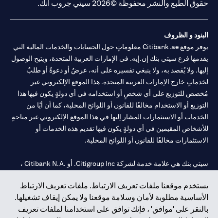
حقوق الطبع والنشر محفوظة ©2026 سيتي جروب انك.
البنود و الظروف
يوفر موقع Citibank.ae معلوماتٍ حول الحسابات والخدمات المالية التي
يقدمها فرع سيتي بنك إن.إيه. في الإمارات العربية المتحدة، ويتيح الوصول
إليها. ولا يُقصد به، ولا ينبغي تفسيره على أنه، عرضٌ أو دعوةٌ أو طلبٌ
لخدماتٍ خارج الإمارات العربية المتحدة. هذا الموقع الإلكتروني غير
مُخصص للتوزيع على أي شخصٍ أو استخدامه في أي دولةٍ يكون فيها هذا
التوزيع أو الاستخدام مخالفًا للقانون أو اللوائح المحلية، كما أن أيًا من
الخدمات أو الاستثمارات المشار إليها في هذا الموقع الإلكتروني غير متاحةٍ
للأشخاص المقيمين في أي دولةٍ يكون فيها تقديم هذه الخدمات أو
الاستثمارات مخالفًا للقانون أو اللوائح المحلية.
سيتي بنك هي علامة خدمة لشركة Citigroup Inc. أو .Citibank N.A ،
مستخدمة ومسجلة في جميع أنحاء العالم.
يستخدم موقعنا ملفات تعريف الارتباط. ملفات تعريف الارتباط
الأساسية مطلوبة لأمان وسلامة موقعنا ولا يمكن إيقاف تشغيلها.
سيتي بنك إن. إيه. الإمارات مسجل لدى مصرف الإمارات المركزي تحت
بالنقر على 'موافق' ، فإنك توافق على استخدامنا لملفات تعريف
أرقام التراخيص 202563 لفرع الوصل في دبي، 531989 لفرع مول