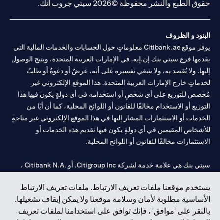
حقوق الطبع والنشر محفوظة ©2026 سيتي جروب انك.
البنود و الظروف
يوفر موقع Citibank.ae معلوماتٍ حول الحسابات والخدمات المالية التي
يقدمها فرع سيتي بنك إن.إيه. في الإمارات العربية المتحدة، ويتيح الوصول
إليها. ولا يُقصد به، ولا ينبغي تفسيره على أنه، عرضٌ أو دعوةٌ أو طلبٌ
لخدماتٍ خارج الإمارات العربية المتحدة. هذا الموقع الإلكتروني غير
مُخصص للتوزيع على أي شخصٍ أو استخدامه في أي دولةٍ يكون فيها هذا
التوزيع أو الاستخدام مخالفًا للقانون أو اللوائح المحلية، كما أن أيًا من
الخدمات أو الاستثمارات المشار إليها في هذا الموقع الإلكتروني غير متاحةٍ
للأشخاص المقيمين في أي دولةٍ يكون فيها تقديم هذه الخدمات أو
الاستثمارات مخالفًا للقانون أو اللوائح المحلية.
سيتي بنك هي علامة خدمة لشركة Citigroup Inc. أو .Citibank N.A ،
مستخدمة ومسجلة في جميع أنحاء العالم.
يستخدم موقعنا ملفات تعريف الارتباط. ملفات تعريف الارتباط
الأساسية مطلوبة لأمان وسلامة موقعنا ولا يمكن إيقاف تشغيلها.
سيتي بنك إن. إيه. الإمارات مسجل لدى مصرف الإمارات المركزي تحت
بالنقر على 'موافق' ، فإنك توافق على استخدامنا لملفات تعريف
أرقام التراخيص 202563 لفرع الوصل في دبي، 531989 لفرع مول