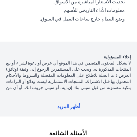
تحديث الأسعار المباشرة من الأسواق.
معلومات الأداء التاريخي للأسهم.
وضع النظام خارج ساعات العمل في السوق.
إخلاء المسؤولية
لا يشكل المحتوى المتضمن في هذا الموقع أي عرض أو دعوة لشراء أو بيع
المنتجات المذكورة به. ويجب على المستثمرين الرجوع إلى وثيقة (وثائق)
العرض ذات الصلة للاطلاع على المعلومات المفصلة والشروط والأحكام
المعمول بها قبل الاشتراك. المنتجات الاستثمارية ليست ودائع أو التزامات
بنكية مضمونة من قبل سيتي بنك إن.إيه، أو سيتي جروب انك. أو أي من
شركاتهما الفرعية أو التابعة، ما لم يُذكر ذلك على وجه التحديد. منتجات
الاستثمار ليست مؤمنة من جانب الحكومة أو الجهات الحكومية، وبالتالي
فإن منتجات الاستثمار والخزانة تخضع لمخاطر الاستثمار، بما في ذلك
أظهر المزيد
الخسارة المحتملة للمبلغ الأصلي المستثمر. الأداء السابق لمنتجات
الاستثمار ليس مؤشرا على النتائج المستقبلية، بمعنى أن الأسعار قد ترتفع
أو تنخفض. يجب أن يكون المستثمرون الذين يستثمرون في منتجات
استثمارية و / أو منتجات خزينة مقومة بعملة أجنبية (غير محلية) على دراية
الأسئلة الشائعة
بمخاطر تقلبات أسعار الصرف التي قد تتسبب في خسارة رأس المال عند