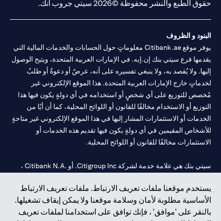
حقوق الطبع والنشر محفوظة ©2026 سيتي جروب انك.
البنود و الظروف
يوفر موقع Citibank.ae معلوماتٍ حول الحسابات والخدمات المالية التي
يقدمها فرع سيتي بنك إن.إيه. في الإمارات العربية المتحدة، ويتيح الوصول
إليها. ولا يُقصد به، ولا ينبغي تفسيره على أنه، عرضٌ أو دعوةٌ أو طلبٌ
لخدماتٍ خارج الإمارات العربية المتحدة. هذا الموقع الإلكتروني غير
مُخصص للتوزيع على أي شخصٍ أو استخدامه في أي دولةٍ يكون فيها هذا
التوزيع أو الاستخدام مخالفًا للقانون أو اللوائح المحلية، كما أن أيًا من
الخدمات أو الاستثمارات المشار إليها في هذا الموقع الإلكتروني غير متاحةٍ
للأشخاص المقيمين في أي دولةٍ يكون فيها تقديم هذه الخدمات أو
الاستثمارات مخالفًا للقانون أو اللوائح المحلية.
سيتي بنك هي علامة خدمة لشركة Citigroup Inc. أو .Citibank N.A ،
مستخدمة ومسجلة في جميع أنحاء العالم.
يستخدم موقعنا ملفات تعريف الارتباط. ملفات تعريف الارتباط
الأساسية مطلوبة لأمان وسلامة موقعنا ولا يمكن إيقاف تشغيلها.
سيتي بنك إن. إيه. الإمارات مسجل لدى مصرف الإمارات المركزي تحت
بالنقر على 'موافق' ، فإنك توافق على استخدامنا لملفات تعريف
أرقام التراخيص 202563 لفرع الوصل في دبي، 531989 لفرع مول