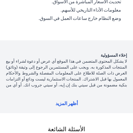
تحديث الأسعار المباشرة من الأسواق.
معلومات الأداء التاريخي للأسهم.
وضع النظام خارج ساعات العمل في السوق.
إخلاء المسؤولية
لا يشكل المحتوى المتضمن في هذا الموقع أي عرض أو دعوة لشراء أو بيع
المنتجات المذكورة به. ويجب على المستثمرين الرجوع إلى وثيقة (وثائق)
العرض ذات الصلة للاطلاع على المعلومات المفصلة والشروط والأحكام
المعمول بها قبل الاشتراك. المنتجات الاستثمارية ليست ودائع أو التزامات
بنكية مضمونة من قبل سيتي بنك إن.إيه، أو سيتي جروب انك. أو أي من
شركاتهما الفرعية أو التابعة، ما لم يُذكر ذلك على وجه التحديد. منتجات
الاستثمار ليست مؤمنة من جانب الحكومة أو الجهات الحكومية، وبالتالي
فإن منتجات الاستثمار والخزانة تخضع لمخاطر الاستثمار، بما في ذلك
أظهر المزيد
الخسارة المحتملة للمبلغ الأصلي المستثمر. الأداء السابق لمنتجات
الاستثمار ليس مؤشرا على النتائج المستقبلية، بمعنى أن الأسعار قد ترتفع
أو تنخفض. يجب أن يكون المستثمرون الذين يستثمرون في منتجات
استثمارية و / أو منتجات خزينة مقومة بعملة أجنبية (غير محلية) على دراية
الأسئلة الشائعة
بمخاطر تقلبات أسعار الصرف التي قد تتسبب في خسارة رأس المال عند