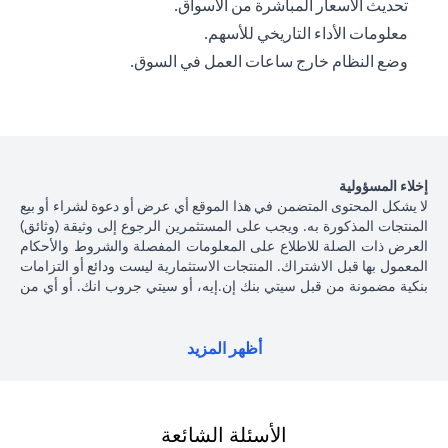
تحديث الأسعار المباشرة من الأسواق.
معلومات الأداء التاريخي للأسهم.
وضع النظام خارج ساعات العمل في السوق.
إخلاء المسؤولية
لا يشكل المحتوى المتضمن في هذا الموقع أي عرض أو دعوة لشراء أو بيع
المنتجات المذكورة به. ويجب على المستثمرين الرجوع إلى وثيقة (وثائق)
العرض ذات الصلة للاطلاع على المعلومات المفصلة والشروط والأحكام
المعمول بها قبل الاشتراك. المنتجات الاستثمارية ليست ودائع أو التزامات
بنكية مضمونة من قبل سيتي بنك إن.إيه، أو سيتي جروب انك. أو أي من
شركاتهما الفرعية أو التابعة، ما لم يُذكر ذلك على وجه التحديد. منتجات
الاستثمار ليست مؤمنة من جانب الحكومة أو الجهات الحكومية، وبالتالي
فإن منتجات الاستثمار والخزانة تخضع لمخاطر الاستثمار، بما في ذلك
أظهر المزيد
الخسارة المحتملة للمبلغ الأصلي المستثمر. الأداء السابق لمنتجات
الاستثمار ليس مؤشرا على النتائج المستقبلية، بمعنى أن الأسعار قد ترتفع
أو تنخفض. يجب أن يكون المستثمرون الذين يستثمرون في منتجات
استثمارية و / أو منتجات خزينة مقومة بعملة أجنبية (غير محلية) على دراية
الأسئلة الشائعة
بمخاطر تقلبات أسعار الصرف التي قد تتسبب في خسارة رأس المال عند