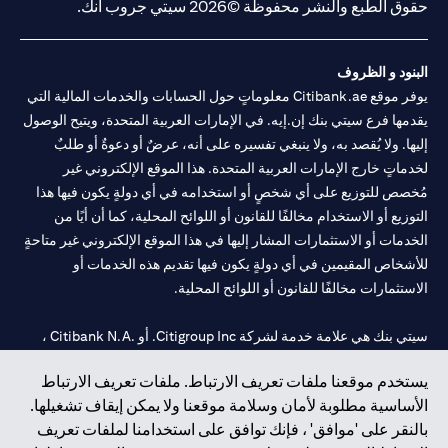
حقوق الطبع والنشر محفوظة ©2026 سيتي جروب انك.
البنود و الظروف
يوفر موقع Citibank.ae معلوماتٍ حول الحسابات والخدمات المالية التي
يقدمها فرع سيتي بنك إن.إيه. في الإمارات العربية المتحدة، ويتيح الوصول
إليها. ولا يُقصد به، ولا ينبغي تفسيره على أنه، عرضٌ أو دعوةٌ أو طلبٌ
لخدماتٍ خارج الإمارات العربية المتحدة. هذا الموقع الإلكتروني غير
مُخصص للتوزيع على أي شخصٍ أو استخدامه في أي دولةٍ يكون فيها هذا
التوزيع أو الاستخدام مخالفًا للقانون أو اللوائح المحلية، كما أن أيًا من
الخدمات أو الاستثمارات المشار إليها في هذا الموقع الإلكتروني غير متاحةٍ
للأشخاص المقيمين في أي دولةٍ يكون فيها تقديم هذه الخدمات أو
الاستثمارات مخالفًا للقانون أو اللوائح المحلية.
سيتي بنك هي علامة خدمة لشركة Citigroup Inc. أو .Citibank N.A ،
مستخدمة ومسجلة في جميع أنحاء العالم.
يستخدم موقعنا ملفات تعريف الارتباط. ملفات تعريف الارتباط
الأساسية مطلوبة لأمان وسلامة موقعنا ولا يمكن إيقاف تشغيلها.
سيتي بنك إن. إيه. الإمارات مسجل لدى مصرف الإمارات المركزي تحت
بالنقر على 'موافق' ، فإنك توافق على استخدامنا لملفات تعريف
أرقام التراخيص 202563 لفرع الوصل في دبي، 531989 لفرع مول