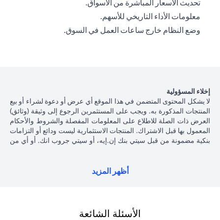
تحديث الأسعار المباشرة من الأسواق.
معلومات الأداء التاريخي للأسهم.
وضع النظام خارج ساعات العمل في السوق.
إخلاء المسؤولية
لا يشكل المحتوى المتضمن في هذا الموقع أي عرض أو دعوة لشراء أو بيع
المنتجات المذكورة به. ويجب على المستثمرين الرجوع إلى وثيقة (وثائق)
العرض ذات الصلة للاطلاع على المعلومات المفصلة والشروط والأحكام
المعمول بها قبل الاشتراك. المنتجات الاستثمارية ليست ودائع أو التزامات
بنكية مضمونة من قبل سيتي بنك إن.إيه، أو سيتي جروب انك. أو أي من
شركاتهما الفرعية أو التابعة، ما لم يُذكر ذلك على وجه التحديد. منتجات
الاستثمار ليست مؤمنة من جانب الحكومة أو الجهات الحكومية، وبالتالي
فإن منتجات الاستثمار والخزانة تخضع لمخاطر الاستثمار، بما في ذلك
أظهر المزيد
الخسارة المحتملة للمبلغ الأصلي المستثمر. الأداء السابق لمنتجات
الاستثمار ليس مؤشرا على النتائج المستقبلية، بمعنى أن الأسعار قد ترتفع
أو تنخفض. يجب أن يكون المستثمرون الذين يستثمرون في منتجات
استثمارية و / أو منتجات خزينة مقومة بعملة أجنبية (غير محلية) على دراية
الأسئلة الشائعة
بمخاطر تقلبات أسعار الصرف التي قد تتسبب في خسارة رأس المال عند