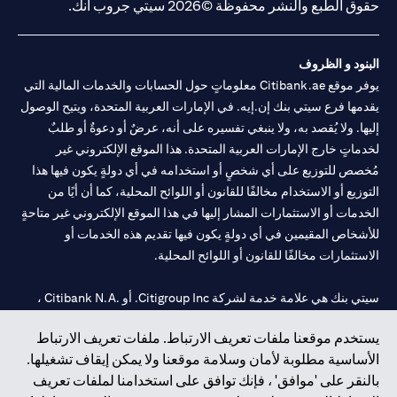
حقوق الطبع والنشر محفوظة ©2026 سيتي جروب انك.
البنود و الظروف
يوفر موقع Citibank.ae معلوماتٍ حول الحسابات والخدمات المالية التي
يقدمها فرع سيتي بنك إن.إيه. في الإمارات العربية المتحدة، ويتيح الوصول
إليها. ولا يُقصد به، ولا ينبغي تفسيره على أنه، عرضٌ أو دعوةٌ أو طلبٌ
لخدماتٍ خارج الإمارات العربية المتحدة. هذا الموقع الإلكتروني غير
مُخصص للتوزيع على أي شخصٍ أو استخدامه في أي دولةٍ يكون فيها هذا
التوزيع أو الاستخدام مخالفًا للقانون أو اللوائح المحلية، كما أن أيًا من
الخدمات أو الاستثمارات المشار إليها في هذا الموقع الإلكتروني غير متاحةٍ
للأشخاص المقيمين في أي دولةٍ يكون فيها تقديم هذه الخدمات أو
الاستثمارات مخالفًا للقانون أو اللوائح المحلية.
سيتي بنك هي علامة خدمة لشركة Citigroup Inc. أو .Citibank N.A ،
مستخدمة ومسجلة في جميع أنحاء العالم.
يستخدم موقعنا ملفات تعريف الارتباط. ملفات تعريف الارتباط
الأساسية مطلوبة لأمان وسلامة موقعنا ولا يمكن إيقاف تشغيلها.
سيتي بنك إن. إيه. الإمارات مسجل لدى مصرف الإمارات المركزي تحت
بالنقر على 'موافق' ، فإنك توافق على استخدامنا لملفات تعريف
أرقام التراخيص 202563 لفرع الوصل في دبي، 531989 لفرع مول