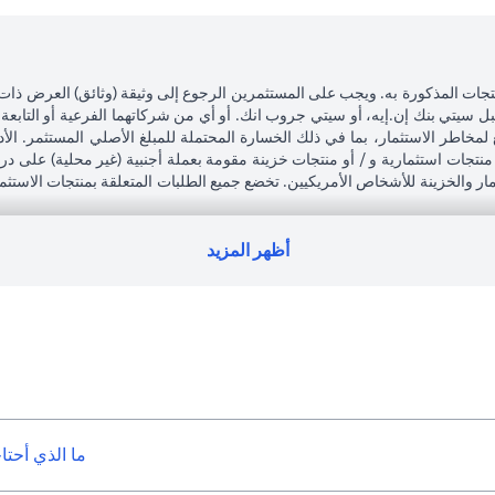
تجات المذكورة به. ويجب على المستثمرين الرجوع إلى وثيقة (وثائق) العرض ذات
بل سيتي بنك إن.إيه، أو سيتي جروب انك. أو أي من شركاتهما الفرعية أو التابعة
 لمخاطر الاستثمار، بما في ذلك الخسارة المحتملة للمبلغ الأصلي المستثمر. الأد
نتجات استثمارية و / أو منتجات خزينة مقومة بعملة أجنبية (غير محلية) على 
تثمار والخزينة للأشخاص الأمريكيين. تخضع جميع الطلبات المتعلقة بمنتجات الاستث
ى التبعات القانونية والضريبية لمعاملاته الاستثمارية. إذا قام العميل بتغيير 
جميع القوانين واللوائح المعمول بها عند دخولها حيز التنفيذ. يدرك العميل أن سيتي
رة لممتلكات العملاء الحاليين.
أظهر المزيد
لعربية المتحدة المركزي كفرع لبنك أجنبي.
ما الذي أحتا