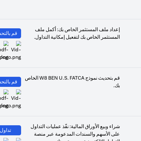
إعداد ملف المستثمر الخاص بك: أكمل ملف
قم بالتحد
المستثمر الخاص بك لتفعيل إمكانية التداول.
(opens in a new tab)
قم بتحديث نموذج W8 BEN U.S. FATCA الخاص
قم بالتحد
بك.
(opens in a new tab)
شراء وبيع الأوراق المالية: نفّذ عمليات التداول
تداول 
على الأسهم والسندات المدعومة عبر منصة