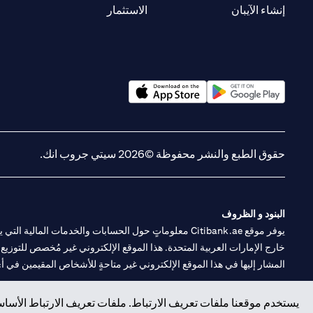
(opens in a new tab)
(opens in a new tab)
إنشاء الآيبان
الاستثمار
(opens in a new tab)
(opens in a new tab)
حقوق الطبع والنشر محفوظة ©2026 سيتي جروب انك.
البنود و الظروف
يوفر موقع Citibank.ae معلوماتٍ حول الحسابات والخدمات 
خارج الإمارات العربية المتحدة. هذا الموقع الإلكتروني غير مُخصص للتوزيع ع
المشار إليها في هذا الموقع الإلكتروني غير متاحةٍ للأشخاص المقيمين في أي د
سيتي بنك هي علامة خدمة لشركة Citigroup Inc. أو .Citibank N.A ، مستخدمة ومسجلة في جميع أنحاء العالم.
يستخدم موقعنا ملفات تعريف الارتباط. ملفات تعريف الارتباط الأساسي