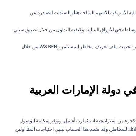
(opens in a new tab)
ية الأمريكية للأسهم المتاحة
هنا
والسندات الصادرة عن
ساطة في الأوراق المالية، وكيفية التداول من خلال تطبيق سيتي
ستحتاج أيضًا إلى أن يكون لديك ملف تعريف صالح لمخاطر المستثمر وإقرار W8 BEN US FATCA صالح قبل أن تتمكن من بدء التداول. يمكن تحديث ملف تعريف مخاطر المستثمر وW8 BEN من خلال
 دولة الإمارات العربية
 كجزء من استراتيجية استثمارية أشمل. وتوفر إمكانية الوصول
اتك للمخاطر. وقد صُمم هذا الحساب ليلبي احتياجات المتداولين