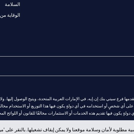
(opens in a new tab)
السلامة
الوقاية من 
المالية التي يقدمها فرع سيتي بنك إن.إيه. في الإمارات العربية المتحدة، ويتيح الوصول إليه
لى أي شخصٍ أو استخدامه في أي دولةٍ يكون فيها هذا التوزيع أو الاستخدام مخالفًا ل
ولةٍ يكون فيها تقديم هذه الخدمات أو الاستثمارات مخالفًا للقانون أو اللوائح المح
ة مطلوبة لأمان وسلامة موقعنا ولا يمكن إيقاف تشغيلها. بالنقر على 'مو