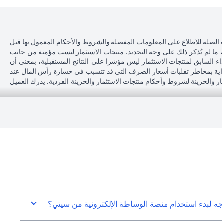
 الصلة للاطلاع على المعلومات المفصلة والشروط والأحكام المعمول بها قبل
، ما لم يُذكر ذلك على وجه التحديد. منتجات الاستثمار ليست مؤمنة من جانب
اء السابق لمنتجات الاستثمار ليس مؤشرا على النتائج المستقبلية، بمعنى أن
دراية بمخاطر تقلبات أسعار الصرف التي قد تتسبب في خسارة رأس المال عند
مار والخزينة لشروط وأحكام منتجات الاستثمار والخزينة الفردية. يدرك العميل
محل إقامته أو جنسيته أو محل عمله، فإنه يقع على عاتقه مسؤولية اطلاع نفسه
 بنك لا يقدم مشورة قانونية و/أو ضريبية وليس مسؤولاً عن تقديم المشورة للعميل
سيتي بنك إن إيه - الإمارات العربية المتحدة مسجل لدى مصرف الإمارات العربية المتحدة المركزي بموجب أرقام التراخيص BSD/504/83 لفرع الوصل دبي، و13/184/2019 لفرع مول الإمارات دبي، وBSD/692/83 لفرع أبوظبي. هاتف:
سيتي بنك إن إيه الإمارات العربية المتحدة مرخص من هيئة الأوراق المالية والسلع في الإمارات العربية المتحدة ("SCA") للقيام بالنشاط المالي لـ أ) الاستشارات المالية والتعريف والترويج بموجب ترخيص رقم 20200000097 ب) وسيط
تداول في الأسواق الدولية بموجب ترخيص رقم 20200000198 ج) إدارة المحافظ بموجب ترخيص رقم 20200000240 د) الحفظ بموجب ترخيص رقم 602003. للحصول على إخلاءات المسؤولية والإفصاحات الإضافية المتعلقة بالمنتج
جه لبدء استخدام منصة الوساطة الإلكترونية من سيتي؟