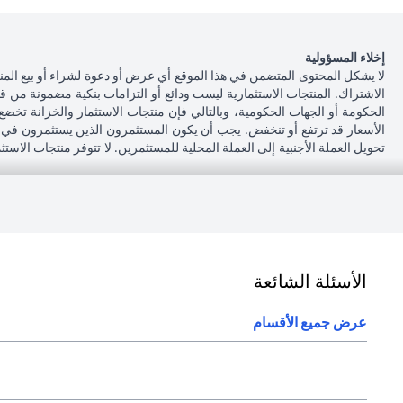
إخلاء المسؤولية
لا يشكل المحتوى المتضمن في هذا الموقع أي عرض أو دعوة لشراء أو بيع المن
الاشتراك. المنتجات الاستثمارية ليست ودائع أو التزامات بنكية مضمونة من ق
الحكومة أو الجهات الحكومية، وبالتالي فإن منتجات الاستثمار والخزانة تخضع
الأسعار قد ترتفع أو تنخفض. يجب أن يكون المستثمرون الذين يستثمرون في م
تحويل العملة الأجنبية إلى العملة المحلية للمستثمرين. لا تتوفر منتجات الاس
أنه يقع على عاتقه السعي للحصول على مشورة قانونية و / أو ضريبية للوقوف عل
على الآثار التي قد تلحق بتعاملاته الاستثمارية نتيجة هذا التغيير، والامتثال ل
بشأن القوانين المطبقة على معاملاته. لا يوفر سيتي بنك الإمارات مراقبة مستم
043114000.
فرع سيتي بنك إن إيه - الإمارات العربية المتحدة مرخص من مصرف الإمارات ا
الأسئلة الشائعة
(opens in a new tab)
و/أو الخدمة المذكورة في هذا البيان والتي تحتاج إلى معرفتها، يرجى زيارة
هنا
.
عرض جميع الأقسام