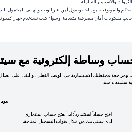
ثروات والاستثمار الشاملة.
حكم والموثوقية، مع إتاحة وصول آمن عبر الويب والهاتف المحمول للتداو
نب مستويات أمان مصرفية متقدمة. وسواء كنت تستخدم جهاز كمبيوتر أو ها
حساب وساطة إلكترونية مع سيتي
قل، ومراجعة محفظتك الاستثمارية في الوقت الفعلي، والبقاء على اتصال 
بة سلسة وآمنة.
موبا
افتح حساباً استثمارياً: ابدأ بفتح حساب استثماري
لدى سيتي بنك من خلال قنوات التسجيل المتاحة.