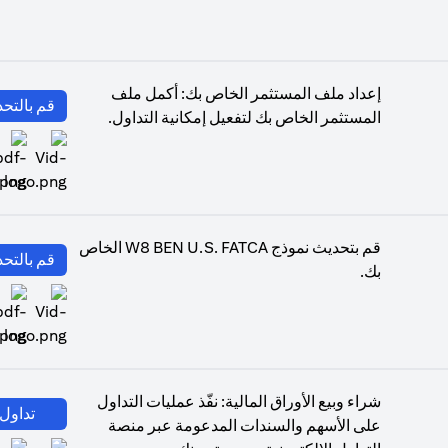
إعداد ملف المستثمر الخاص بك: أكمل ملف
قم بالتحد
المستثمر الخاص بك لتفعيل إمكانية التداول.
(opens in a new tab)
قم بتحديث نموذج W8 BEN U.S. FATCA الخاص
قم بالتحد
بك.
(opens in a new tab)
شراء وبيع الأوراق المالية: نفّذ عمليات التداول
تداول 
على الأسهم والسندات المدعومة عبر منصة