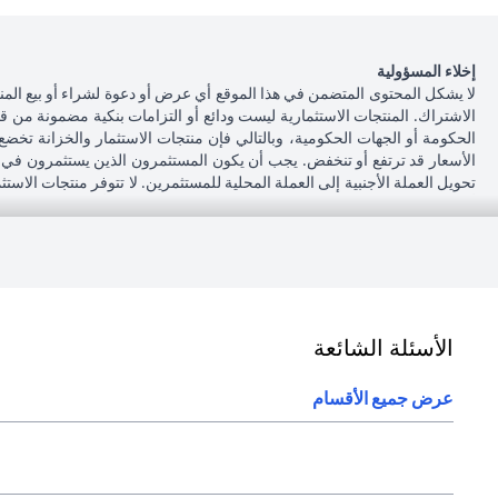
إخلاء المسؤولية
لا يشكل المحتوى المتضمن في هذا الموقع أي عرض أو دعوة لشراء أو بيع المن
الاشتراك. المنتجات الاستثمارية ليست ودائع أو التزامات بنكية مضمونة من ق
الحكومة أو الجهات الحكومية، وبالتالي فإن منتجات الاستثمار والخزانة تخضع
الأسعار قد ترتفع أو تنخفض. يجب أن يكون المستثمرون الذين يستثمرون في م
تحويل العملة الأجنبية إلى العملة المحلية للمستثمرين. لا تتوفر منتجات الاس
أنه يقع على عاتقه السعي للحصول على مشورة قانونية و / أو ضريبية للوقوف عل
على الآثار التي قد تلحق بتعاملاته الاستثمارية نتيجة هذا التغيير، والامتثال ل
بشأن القوانين المطبقة على معاملاته. لا يوفر سيتي بنك الإمارات مراقبة مستم
043114000.
فرع سيتي بنك إن إيه - الإمارات العربية المتحدة مرخص من مصرف الإمارات ا
الأسئلة الشائعة
(opens in a new tab)
و/أو الخدمة المذكورة في هذا البيان والتي تحتاج إلى معرفتها، يرجى زيارة
هنا
.
عرض جميع الأقسام