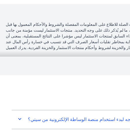
 الصلة للاطلاع على المعلومات المفصلة والشروط والأحكام المعمول بها قبل
، ما لم يُذكر ذلك على وجه التحديد. منتجات الاستثمار ليست مؤمنة من جانب
اء السابق لمنتجات الاستثمار ليس مؤشرا على النتائج المستقبلية، بمعنى أن
دراية بمخاطر تقلبات أسعار الصرف التي قد تتسبب في خسارة رأس المال عند
مار والخزينة لشروط وأحكام منتجات الاستثمار والخزينة الفردية. يدرك العميل
محل إقامته أو جنسيته أو محل عمله، فإنه يقع على عاتقه مسؤولية اطلاع نفسه
 بنك لا يقدم مشورة قانونية و/أو ضريبية وليس مسؤولاً عن تقديم المشورة للعميل
سيتي بنك إن إيه - الإمارات العربية المتحدة مسجل لدى مصرف الإمارات العربية المتحدة المركزي بموجب أرقام التراخيص BSD/504/83 لفرع الوصل دبي، و13/184/2019 لفرع مول الإمارات دبي، وBSD/692/83 لفرع أبوظبي. هاتف:
سيتي بنك إن إيه الإمارات العربية المتحدة مرخص من هيئة الأوراق المالية والسلع في الإمارات العربية المتحدة ("SCA") للقيام بالنشاط المالي لـ أ) الاستشارات المالية والتعريف والترويج بموجب ترخيص رقم 20200000097 ب) وسيط
تداول في الأسواق الدولية بموجب ترخيص رقم 20200000198 ج) إدارة المحافظ بموجب ترخيص رقم 20200000240 د) الحفظ بموجب ترخيص رقم 602003. للحصول على إخلاءات المسؤولية والإفصاحات الإضافية المتعلقة بالمنتج
جه لبدء استخدام منصة الوساطة الإلكترونية من سيتي؟