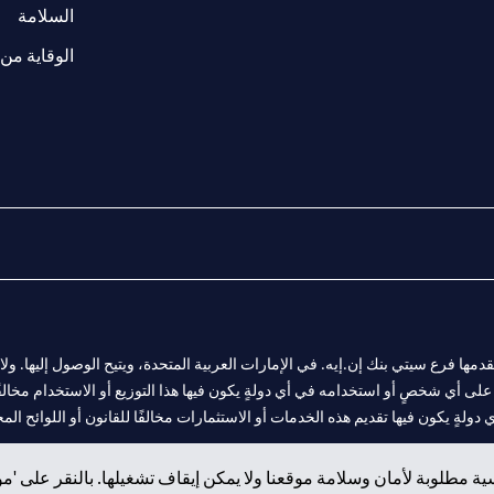
(opens in a new tab)
السلامة
الوقاية من 
المالية التي يقدمها فرع سيتي بنك إن.إيه. في الإمارات العربية المتحدة، ويتيح الوصول إليه
لى أي شخصٍ أو استخدامه في أي دولةٍ يكون فيها هذا التوزيع أو الاستخدام مخالفًا ل
ولةٍ يكون فيها تقديم هذه الخدمات أو الاستثمارات مخالفًا للقانون أو اللوائح المح
ة مطلوبة لأمان وسلامة موقعنا ولا يمكن إيقاف تشغيلها. بالنقر على 'مو