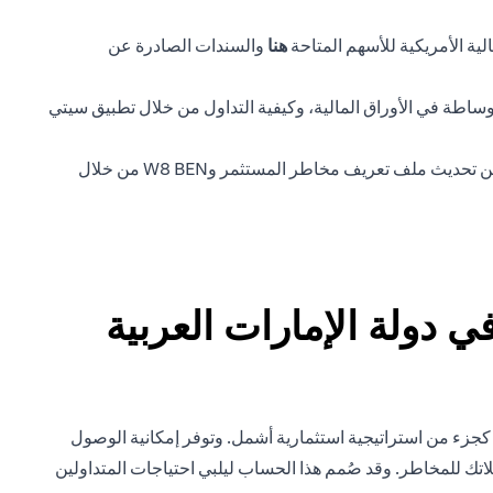
(opens in a new tab)
ية الأمريكية للأسهم المتاحة
هنا
والسندات الصادرة عن
ساطة في الأوراق المالية، وكيفية التداول من خلال تطبيق سيتي
ستحتاج أيضًا إلى أن يكون لديك ملف تعريف صالح لمخاطر المستثمر وإقرار W8 BEN US FATCA صالح قبل أن تتمكن من بدء التداول. يمكن تحديث ملف تعريف مخاطر المستثمر وW8 BEN من خلال
 دولة الإمارات العربية
 كجزء من استراتيجية استثمارية أشمل. وتوفر إمكانية الوصول
اتك للمخاطر. وقد صُمم هذا الحساب ليلبي احتياجات المتداولين