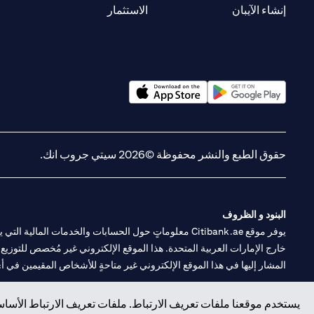
(opens in a new tab)
(opens in a new tab)
إنشاء الآيبان
الاستثمار
(opens in a new tab)
(opens in a new tab)
حقوق الطبع والنشر محفوظة ©2026 سيتي جروب انك.
البنود و الظروف
يوفر موقع Citibank.ae معلوماتٍ حول الحسابات والخدمات 
خارج الإمارات العربية المتحدة. هذا الموقع الإلكتروني غير مُخصص للتوزيع ع
المشار إليها في هذا الموقع الإلكتروني غير متاحةٍ للأشخاص المقيمين في أي د
سيتي بنك هي علامة خدمة لشركة Citigroup Inc. أو .Citibank N.A ، مستخدمة ومسجلة في جميع أنحاء العالم.
يستخدم موقعنا ملفات تعريف الارتباط. ملفات تعريف الارتباط الأساسي