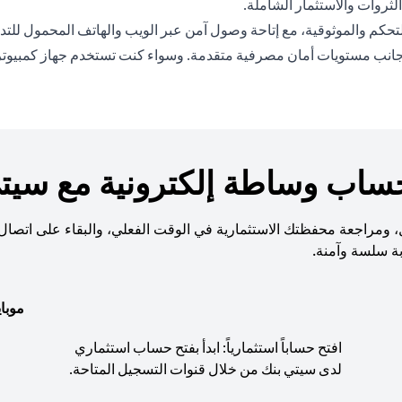
ثروات والاستثمار الشاملة.
حكم والموثوقية، مع إتاحة وصول آمن عبر الويب والهاتف المحمول للتداو
نب مستويات أمان مصرفية متقدمة. وسواء كنت تستخدم جهاز كمبيوتر أو ها
حساب وساطة إلكترونية مع سيتي
قل، ومراجعة محفظتك الاستثمارية في الوقت الفعلي، والبقاء على اتصال 
بة سلسة وآمنة.
موبا
افتح حساباً استثمارياً: ابدأ بفتح حساب استثماري
لدى سيتي بنك من خلال قنوات التسجيل المتاحة.