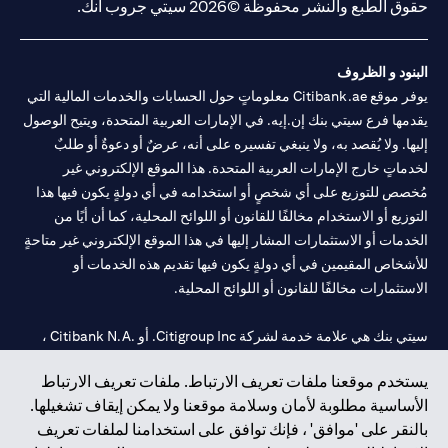
حقوق الطبع والنشر محفوظة ©2026 سيتي جروب انك.
البنود و الظروف
يوفر موقع Citibank.ae معلوماتٍ حول الحسابات والخدمات المالية التي
يقدمها فرع سيتي بنك إن.إيه. في الإمارات العربية المتحدة، ويتيح الوصول
إليها. ولا يُقصد به، ولا ينبغي تفسيره على أنه، عرضٌ أو دعوةٌ أو طلبٌ
لخدماتٍ خارج الإمارات العربية المتحدة. هذا الموقع الإلكتروني غير
مُخصص للتوزيع على أي شخصٍ أو استخدامه في أي دولةٍ يكون فيها هذا
التوزيع أو الاستخدام مخالفًا للقانون أو اللوائح المحلية، كما أن أيًا من
الخدمات أو الاستثمارات المشار إليها في هذا الموقع الإلكتروني غير متاحةٍ
للأشخاص المقيمين في أي دولةٍ يكون فيها تقديم هذه الخدمات أو
الاستثمارات مخالفًا للقانون أو اللوائح المحلية.
سيتي بنك هي علامة خدمة لشركة Citigroup Inc. أو .Citibank N.A ،
مستخدمة ومسجلة في جميع أنحاء العالم.
يستخدم موقعنا ملفات تعريف الارتباط. ملفات تعريف الارتباط
الأساسية مطلوبة لأمان وسلامة موقعنا ولا يمكن إيقاف تشغيلها.
سيتي بنك إن. إيه. الإمارات مسجل لدى مصرف الإمارات المركزي تحت
بالنقر على 'موافق' ، فإنك توافق على استخدامنا لملفات تعريف
أرقام التراخيص 202563 لفرع الوصل في دبي، 531989 لفرع مول