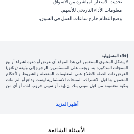
تحديث الأسعار المباشرة من الأسواق.
معلومات الأداء التاريخي للأسهم.
وضع النظام خارج ساعات العمل في السوق.
إخلاء المسؤولية
لا يشكل المحتوى المتضمن في هذا الموقع أي عرض أو دعوة لشراء أو بيع
المنتجات المذكورة به. ويجب على المستثمرين الرجوع إلى وثيقة (وثائق)
العرض ذات الصلة للاطلاع على المعلومات المفصلة والشروط والأحكام
المعمول بها قبل الاشتراك. المنتجات الاستثمارية ليست ودائع أو التزامات
بنكية مضمونة من قبل سيتي بنك إن.إيه، أو سيتي جروب انك. أو أي من
شركاتهما الفرعية أو التابعة، ما لم يُذكر ذلك على وجه التحديد. منتجات
الاستثمار ليست مؤمنة من جانب الحكومة أو الجهات الحكومية، وبالتالي
فإن منتجات الاستثمار والخزانة تخضع لمخاطر الاستثمار، بما في ذلك
أظهر المزيد
الخسارة المحتملة للمبلغ الأصلي المستثمر. الأداء السابق لمنتجات
الاستثمار ليس مؤشرا على النتائج المستقبلية، بمعنى أن الأسعار قد ترتفع
أو تنخفض. يجب أن يكون المستثمرون الذين يستثمرون في منتجات
استثمارية و / أو منتجات خزينة مقومة بعملة أجنبية (غير محلية) على دراية
الأسئلة الشائعة
بمخاطر تقلبات أسعار الصرف التي قد تتسبب في خسارة رأس المال عند