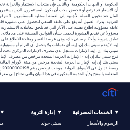
الحكومة أو الجهات الحكومية. وبالتالي فإن منتجات الاستثمار والخزانة تخ
أن الأسعار قد ترتفع أو تنخفض. يجب أن يكون المستثمرون الذين يستثمر
المال عند تحويل العملة الأجنبية إلى العملة المحلية للمستثمرين. لا تت
الفردية. يدرك العميل أنه يقع على عاتقه السعي للحصول على مشورة قانونية
عاتقه مسؤولية اطلاع نفسه على الآثار التي قد تلحق بتعاملاته الاستثمارية ن
مسؤولاً عن تقديم المشورة للعميل بشأن القوانين المطبقة على معاملاته. ل
تطبق شروط وأحكام سيتي بنك، وهي عرضة للتغيير ومتاحة للاطلاع على مو
إيه. لا يُقدم سيتي بنك إن. إيه. أي ضمانات ولا يتحمل أي التزام أو مسؤولي
سيتي بنك إن. إيه. الإمارات مسجل لدى مصرف الإمارات المركزي تحت أرقام التراخيص 202563 لفرع الوصل في دبي، 531989 لفرع مول الإمارات في دبي، و CN-1002019 ل
فرع سيتي بنك إن إيه - الإمارات العربية المتحدة مرخص من مصرف الإمارا
المتعلقة بالمنتج و/أو الخدمة المذكورة في هذا البيان والتي تحتاج إلى معر
الخدمات المصرفية
إدارة الثروة
(opens in a new tab)
(opens in a new tab)
الرسوم والأسعار
سيتي جولد
مر