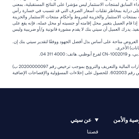
داء السابق لمنتجات الاستثمار ليس مؤشرا على النتائج المستقبلية، بمعنى
) على دراية بمخاطر تقلبات أسعار الصرف التي قد تتسبب في خسارة رأس
ة بمنتجات الاستثمار والخزينة لشروط وأحكام منتجات الاستثمار والخزينة
إذا قام العميل بتغيير محل إقامته أو جنسيته أو محل عمله، فإنه يقع على
التنفيذ. يدرك العميل أن سيتي بنك لا يقدم مشورة قانونية و/أو ضريبية وليس
 العروض متاحة على أساس بذل أفضل الجهود ووفقًا لتقدير سيتي بنك إن.
انات) الأخرى.
سيتي بنك إن إيه الإمارات العربية المتحدة مرخص من هيئة الأوراق المالية والسلع في الإمارات العربية المتحدة ("SCA") للقيام بالنشاط المالي لـ أ) الاستشارات المالية والتعريف والترويج بموجب ترخيص رقم 20200000097 ب)
وسيط تداول في الأسواق الدولية بموجب ترخيص رقم 20200000198 ج) إدارة المحافظ بموجب ترخيص رقم 20200000240 د) الحفظ بموجب ترخيص رقم 602003. للحصول على إخلاءات المسؤولية والإفصاحات الإضافية
ية والأمن
عن سيتي
(opens in a new tab)
(opens in a new tab)
قصتنا