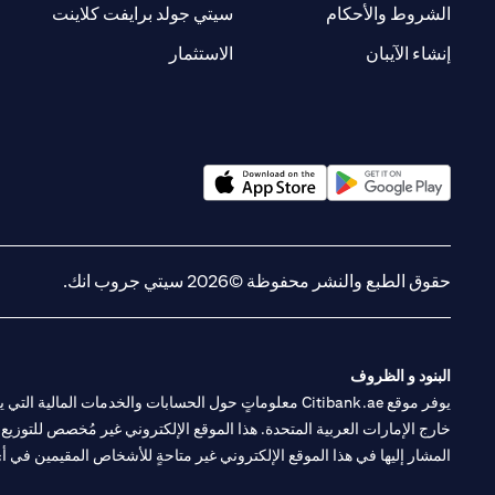
(opens in a new tab)
(opens in a new tab)
الشروط والأحكام
سيتي جولد برايفت كلاينت
(opens in a new tab)
(opens in a new tab)
إنشاء الآيبان
الاستثمار
(opens in a new tab)
(opens in a new tab)
حقوق الطبع والنشر محفوظة ©2026 سيتي جروب انك.
البنود و الظروف
يوفر موقع Citibank.ae معلوماتٍ حول الحسابات والخدمات 
خارج الإمارات العربية المتحدة. هذا الموقع الإلكتروني غير مُخصص للتوزيع ع
المشار إليها في هذا الموقع الإلكتروني غير متاحةٍ للأشخاص المقيمين في أي د