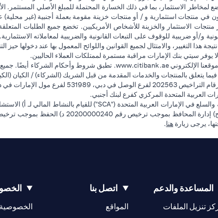
ضع لمخاطر الاستثمار، بما في ذلك الخسارة المحتملة للمبلغ الأصلي المستثمر. الأ
ون في منتجات استثمارية و / أو منتجات خزينة مقومة بعملة أجنبية (غير محلية
وفر منتجات الاستثمار والخزينة للأشخاص الأمريكيين. تخضع جميع الطلبات المتعلق
 و/أو ضريبية للوقوف على التبعات القانونية والضريبية لمعاملاته الاستثمارية. 
تيجة هذا التغيير، والامتثال لجميع القوانين واللوائح المعمول بها عند دخولها حيز 
ا يوفر سيتي بنك الإمارات مراقبة مستمرة لممتلكات العملاء الحاليين.
(opens in a new tab)
قعنا الإلكتروني
www.citibank.ae
. تطبق شروط وأحكام الشركاء أيضًا. جميع
ة فيما يتعلق بالمنتجات والخدمات المقدمة من قبل الشريك (الشركاء) / الكيان (الكي
فرع أبوظبي. هاتف: 4000 311 04.
ت العربية المتحدة المركزي كفرع لبنك أجنبي.
(opens in a new tab)
فتها، يرجى زيارة
هنا
.
المساعدة والدعم
اتصل بنا
الخصوص
(opens in a new tab)
كز تنزيل الملفات
المواقع
الخصوصية