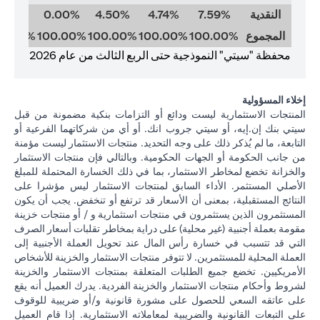
النقدية
7.59%
4.74%
4.50%
0.00%
0.00%
المجموع
100.00%
100.00%
100.00%
100.00%
00.00%
محفظة "سيتي" النموذجية حتى الربع الثالث من عام 2026
إخلاء المسؤولية
المنتجات الاستثمارية ليست ودائع أو التزامات بنكية مضمونة من قبل
سيتي بنك إن.إيه، أو سيتي جروب انك. أو أي من شركاتهما الفرعية أو
التابعة، ما لم يُذكر ذلك على وجه التحديد. منتجات الاستثمار ليست مؤمنة
من جانب الحكومة أو الجهات الحكومية. وبالتالي فإن منتجات الاستثمار
والخزانة تخضع لمخاطر الاستثمار، بما في ذلك الخسارة المحتملة للمبلغ
الأصلي المستثمر. الأداء السابق لمنتجات الاستثمار ليس مؤشرا على
النتائج المستقبلية، بمعنى أن الأسعار قد ترتفع أو تنخفض. يجب أن يكون
المستثمرون الذين يستثمرون في منتجات استثمارية و / أو منتجات خزينة
مقومة بعملة أجنبية (غير محلية) على دراية بمخاطر تقلبات أسعار الصرف
التي قد تتسبب في خسارة رأس المال عند تحويل العملة الأجنبية إلى
العملة المحلية للمستثمرين. لا تتوفر منتجات الاستثمار والخزينة للأشخاص
الأمريكيين. تخضع جميع الطلبات المتعلقة بمنتجات الاستثمار والخزينة
لشروط وأحكام منتجات الاستثمار والخزينة الفردية. يدرك العميل أنه يقع
على عاتقه السعي للحصول على مشورة قانونية و/أو ضريبية للوقوف
على التبعات القانونية والضريبية لمعاملاته الاستثمارية. إذا قام العميل