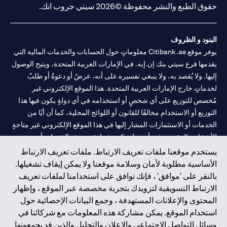
حقوق الطبع والنشر محفوظة ©2026 سيتي جروب انك.
البنود و الظروف
يوفر موقع Citibank.ae معلوماتٍ حول الحسابات والخدمات المالية التي
يقدمها فرع سيتي بنك إن.إيه. في الإمارات العربية المتحدة، ويتيح الوصول
إليها. ولا يُقصد به، ولا ينبغي تفسيره على أنه، عرضٌ أو دعوةٌ أو طلبٌ
لخدماتٍ خارج الإمارات العربية المتحدة. هذا الموقع الإلكتروني غير
مُخصص للتوزيع على أي شخصٍ أو استخدامه في أي دولةٍ يكون فيها هذا
التوزيع أو الاستخدام مخالفًا للقانون أو اللوائح المحلية، كما أن أيًا من
الخدمات أو الاستثمارات المشار إليها في هذا الموقع الإلكتروني غير متاحةٍ
للأشخاص المقيمين في أي دولةٍ يكون فيها تقديم هذه الخدمات أو
الاستثمارات مخالفًا للقانون أو اللوائح المحلية.
يستخدم موقعنا ملفات تعريف الارتباط. ملفات تعريف الارتباط
الأساسية مطلوبة لأمان وسلامة موقعنا ولا يمكن إيقاف تشغيلها.
سيتي بنك هي علامة خدمة لشركة Citigroup Inc. أو .Citibank N.A ،
بالنقر على 'موافق' ، فإنك توافق على استخدامنا لملفات تعريف
مستخدمة ومسجلة في جميع أنحاء العالم.
الارتباط التسويقية لتزويدك بتجربة مخصصة عبر الموقع ، وإظهار
المحتوى والإعلانات المستهدفة ، وجمع البيانات الإحصائية حول
سيتي بنك إن. إيه. الإمارات مسجل لدى مصرف الإمارات المركزي تحت
استخدام الموقع. يمكن مشاركة هذه المعلومات مع شركائنا في
أرقام التراخيص 202563 لفرع الوصل في دبي، 531989 لفرع مول
وسائل التواصل الاجتماعي والإعلان والتحليل والذين قد يجمعونها