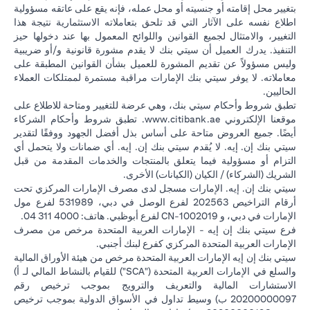
بتغيير محل إقامته أو جنسيته أو محل عمله، فإنه يقع على عاتقه مسؤولية
اطلاع نفسه على الآثار التي قد تلحق بتعاملاته الاستثمارية نتيجة هذا
التغيير، والامتثال لجميع القوانين واللوائح المعمول بها عند دخولها حيز
التنفيذ. يدرك العميل أن سيتي بنك لا يقدم مشورة قانونية و/أو ضريبية
وليس مسؤولاً عن تقديم المشورة للعميل بشأن القوانين المطبقة على
معاملاته. لا يوفر سيتي بنك الإمارات مراقبة مستمرة لممتلكات العملاء
الحاليين.
تطبق شروط وأحكام سيتي بنك، وهي عرضة للتغيير ومتاحة للاطلاع على
(opens in a new tab)
موقعنا الإلكتروني
www.citibank.ae
. تطبق شروط وأحكام الشركاء
أيضًا. جميع العروض متاحة على أساس بذل أفضل الجهود ووفقًا لتقدير
سيتي بنك إن. إيه. لا يُقدم سيتي بنك إن. إيه. أي ضمانات ولا يتحمل أي
التزام أو مسؤولية فيما يتعلق بالمنتجات والخدمات المقدمة من قبل
الشريك (الشركاء) / الكيان (الكيانات) الأخرى.
سيتي بنك إن. إيه. الإمارات مسجل لدى مصرف الإمارات المركزي تحت
أرقام التراخيص 202563 لفرع الوصل في دبي، 531989 لفرع مول
الإمارات في دبي، و CN-1002019 لفرع أبوظبي. هاتف: 4000 311 04.
فرع سيتي بنك إن إيه - الإمارات العربية المتحدة مرخص من مصرف
الإمارات العربية المتحدة المركزي كفرع لبنك أجنبي.
سيتي بنك إن إيه الإمارات العربية المتحدة مرخص من هيئة الأوراق المالية
والسلع في الإمارات العربية المتحدة ("SCA") للقيام بالنشاط المالي لـ أ)
الاستشارات المالية والتعريف والترويج بموجب ترخيص رقم
20200000097 ب) وسيط تداول في الأسواق الدولية بموجب ترخيص