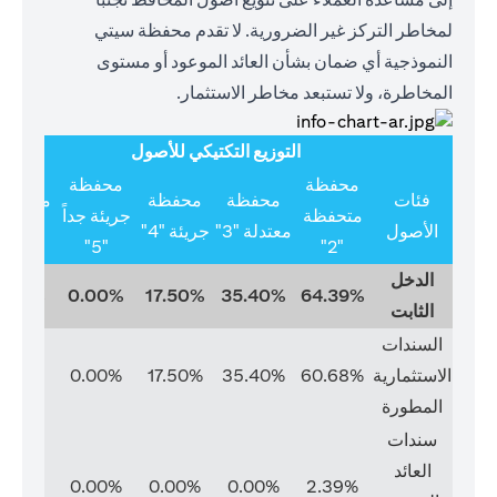
لمخاطر التركز غير الضرورية. لا تقدم محفظة سيتي
النموذجية أي ضمان بشأن العائد الموعود أو مستوى
المخاطرة، ولا تستبعد مخاطر الاستثمار.
التوزيع التكتيكي للأصول
محفظة
محفظة
فئات
محفظة
محفظة
متخصص
متحفظة
جريئة جداً
الأصول
معتدلة "3"
جريئة "4"
"6"
"5"
"2"
الدخل
0.00%
0.00%
17.50%
35.40%
64.39%
الثابت
السندات
الاستثمارية
60.68%
35.40%
17.50%
0.00%
0.00%
المطورة
سندات
العائد
0.00%
0.00%
0.00%
0.00%
2.39%