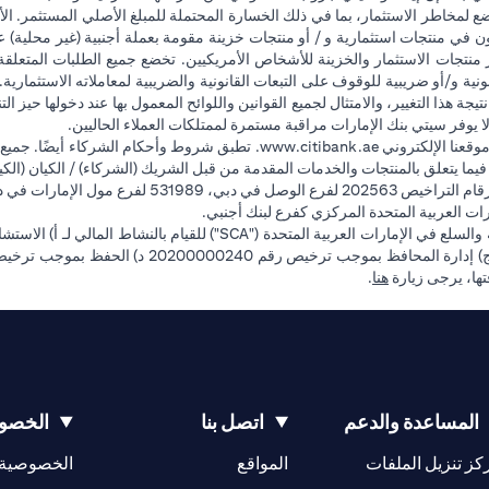
ضع لمخاطر الاستثمار، بما في ذلك الخسارة المحتملة للمبلغ الأصلي المستثمر. الأ
ون في منتجات استثمارية و / أو منتجات خزينة مقومة بعملة أجنبية (غير محلية
وفر منتجات الاستثمار والخزينة للأشخاص الأمريكيين. تخضع جميع الطلبات المتعلق
 و/أو ضريبية للوقوف على التبعات القانونية والضريبية لمعاملاته الاستثمارية. 
تيجة هذا التغيير، والامتثال لجميع القوانين واللوائح المعمول بها عند دخولها حيز 
ا يوفر سيتي بنك الإمارات مراقبة مستمرة لممتلكات العملاء الحاليين.
(opens in a new tab)
قعنا الإلكتروني
www.citibank.ae
. تطبق شروط وأحكام الشركاء أيضًا. جميع
ة فيما يتعلق بالمنتجات والخدمات المقدمة من قبل الشريك (الشركاء) / الكيان (الكي
فرع أبوظبي. هاتف: 4000 311 04.
ت العربية المتحدة المركزي كفرع لبنك أجنبي.
(opens in a new tab)
فتها، يرجى زيارة
هنا
.
المساعدة والدعم
اتصل بنا
الخصوص
(opens in a new tab)
كز تنزيل الملفات
المواقع
الخصوصية