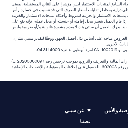
داء السابق لمنتجات الاستثمار ليس مؤشرا على النتائج المستقبلية، بمعنى
) على دراية بمخاطر تقلبات أسعار الصرف التي قد تتسبب في خسارة رأس
ة بمنتجات الاستثمار والخزينة لشروط وأحكام منتجات الاستثمار والخزينة
إذا قام العميل بتغيير محل إقامته أو جنسيته أو محل عمله، فإنه يقع على
التنفيذ. يدرك العميل أن سيتي بنك لا يقدم مشورة قانونية و/أو ضريبية وليس
 العروض متاحة على أساس بذل أفضل الجهود ووفقًا لتقدير سيتي بنك إن.
انات) الأخرى.
سيتي بنك إن إيه الإمارات العربية المتحدة مرخص من هيئة الأوراق المالية والسلع في الإمارات العربية المتحدة ("SCA") للقيام بالنشاط المالي لـ أ) الاستشارات المالية والتعريف والترويج بموجب ترخيص رقم 20200000097 ب)
وسيط تداول في الأسواق الدولية بموجب ترخيص رقم 20200000198 ج) إدارة المحافظ بموجب ترخيص رقم 20200000240 د) الحفظ بموجب ترخيص رقم 602003. للحصول على إخلاءات المسؤولية والإفصاحات الإضافية
ية والأمن
عن سيتي
(opens in a new tab)
(opens in a new tab)
قصتنا