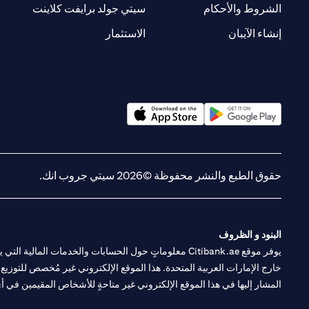
(opens in a new tab)
(opens in a new tab)
الشروط والأحكام
سيتي جولد برايفت كلاينت
(opens in a new tab)
(opens in a new tab)
إنشاء الآيبان
الاستثمار
(opens in a new tab)
(opens in a new tab)
حقوق الطبع والنشر محفوظة ©2026 سيتي جروب انك.
البنود و الظروف
يوفر موقع Citibank.ae معلوماتٍ حول الحسابات والخدمات 
خارج الإمارات العربية المتحدة. هذا الموقع الإلكتروني غير مُخصص للتوزيع ع
المشار إليها في هذا الموقع الإلكتروني غير متاحةٍ للأشخاص المقيمين في أي د