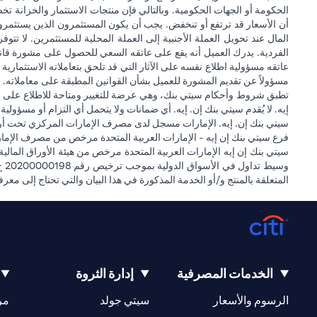
الحكومة أو الجهات الحكومية. وبالتالي فإن منتجات الاستثمار والخزانة تخ
أن الأسعار قد ترتفع أو تنخفض. يجب أن يكون المستثمرون الذين يستثمر
المال عند تحويل العملة الأجنبية إلى العملة المحلية للمستثمرين. لا تت
الفردية. يدرك العميل أنه يقع على عاتقه السعي للحصول على مشورة قانونية
عاتقه مسؤولية اطلاع نفسه على الآثار التي قد تلحق بتعاملاته الاستثمارية ن
مسؤولاً عن تقديم المشورة للعميل بشأن القوانين المطبقة على معاملاته. ل
تطبق شروط وأحكام سيتي بنك، وهي عرضة للتغيير ومتاحة للاطلاع على مو
إيه. لا يُقدم سيتي بنك إن. إيه. أي ضمانات ولا يتحمل أي التزام أو مسؤولي
سيتي بنك إن. إيه. الإمارات مسجل لدى مصرف الإمارات المركزي تحت أرقام التراخيص 202563 لفرع الوصل في دبي، 531989 لفرع مول الإمارات في دبي، و CN-1002019 ل
فرع سيتي بنك إن إيه - الإمارات العربية المتحدة مرخص من مصرف الإمارا
المتعلقة بالمنتج و/أو الخدمة المذكورة في هذا البيان والتي تحتاج إلى معر
الخدمات المصرفية
إدارة الثروة
(opens in a new tab)
(opens in a new tab)
الرسوم والأسعار
سيتي جولد
مر