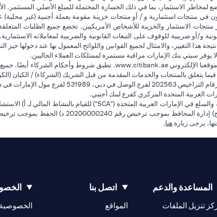
ضع لمخاطر الاستثمار، بما في ذلك الخسارة المحتملة للمبلغ الأصلي المستثمر. الأ
ون في منتجات استثمارية و / أو منتجات خزينة مقومة بعملة أجنبية (غير محلية
وفر منتجات الاستثمار والخزينة للأشخاص الأمريكيين. تخضع جميع الطلبات المتعلق
 و/أو ضريبية للوقوف على التبعات القانونية والضريبية لمعاملاته الاستثمارية. 
تيجة هذا التغيير، والامتثال لجميع القوانين واللوائح المعمول بها عند دخولها حيز 
ا يوفر سيتي بنك الإمارات مراقبة مستمرة لممتلكات العملاء الحاليين.
(opens in a new tab)
قعنا الإلكتروني
www.citibank.ae
. تطبق شروط وأحكام الشركاء أيضًا. جميع
ة فيما يتعلق بالمنتجات والخدمات المقدمة من قبل الشريك (الشركاء) / الكيان (الكي
فرع أبوظبي. هاتف: 4000 311 04.
ت العربية المتحدة المركزي كفرع لبنك أجنبي.
(opens in a new tab)
فتها، يرجى زيارة
هنا
.
المساعدة والدعم
اتصل بنا
الخصوص
(opens in a new tab)
كز تنزيل الملفات
المواقع
الخصوصية