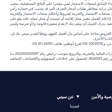
داء السابق لمنتجات الاستثمار ليس مؤشرا على النتائج المستقبلية، بمعنى
) على دراية بمخاطر تقلبات أسعار الصرف التي قد تتسبب في خسارة رأس
ة بمنتجات الاستثمار والخزينة لشروط وأحكام منتجات الاستثمار والخزينة
إذا قام العميل بتغيير محل إقامته أو جنسيته أو محل عمله، فإنه يقع على
التنفيذ. يدرك العميل أن سيتي بنك لا يقدم مشورة قانونية و/أو ضريبية وليس
 العروض متاحة على أساس بذل أفضل الجهود ووفقًا لتقدير سيتي بنك إن.
انات) الأخرى.
سيتي بنك إن إيه الإمارات العربية المتحدة مرخص من هيئة الأوراق المالية والسلع في الإمارات العربية المتحدة ("SCA") للقيام بالنشاط المالي لـ أ) الاستشارات المالية والتعريف والترويج بموجب ترخيص رقم 20200000097 ب)
وسيط تداول في الأسواق الدولية بموجب ترخيص رقم 20200000198 ج) إدارة المحافظ بموجب ترخيص رقم 20200000240 د) الحفظ بموجب ترخيص رقم 602003. للحصول على إخلاءات المسؤولية والإفصاحات الإضافية
ية والأمن
عن سيتي
(opens in a new tab)
(opens in a new tab)
قصتنا