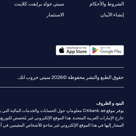
(opens in a new tab)
(opens in a new tab)
الشروط والأحكام
سيتي جولد برايفت كلاينت
(opens in a new tab)
(opens in a new tab)
إنشاء الآيبان
الاستثمار
(opens in a new tab)
(opens in a new tab)
حقوق الطبع والنشر محفوظة ©2026 سيتي جروب انك.
البنود و الظروف
يوفر موقع Citibank.ae معلوماتٍ حول الحسابات والخدمات 
خارج الإمارات العربية المتحدة. هذا الموقع الإلكتروني غير مُخصص للتوزيع ع
المشار إليها في هذا الموقع الإلكتروني غير متاحةٍ للأشخاص المقيمين في أي د