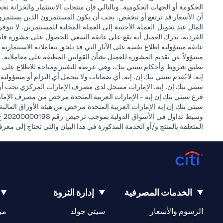
الحكومة أو الجهات الحكومية. وبالتالي فإن منتجات الاستثمار والخزانة تخ
أن الأسعار قد ترتفع أو تنخفض. يجب أن يكون المستثمرون الذين يستثمر
المال عند تحويل العملة الأجنبية إلى العملة المحلية للمستثمرين. لا تت
الفردية. يدرك العميل أنه يقع على عاتقه السعي للحصول على مشورة قانونية
عاتقه مسؤولية اطلاع نفسه على الآثار التي قد تلحق بتعاملاته الاستثمارية ن
مسؤولاً عن تقديم المشورة للعميل بشأن القوانين المطبقة على معاملاته. ل
تطبق شروط وأحكام سيتي بنك، وهي عرضة للتغيير ومتاحة للاطلاع على مو
إيه. لا يُقدم سيتي بنك إن. إيه. أي ضمانات ولا يتحمل أي التزام أو مسؤولي
سيتي بنك إن. إيه. الإمارات مسجل لدى مصرف الإمارات المركزي تحت أرقام التراخيص 202563 لفرع الوصل في دبي، 531989 لفرع مول الإمارات في دبي، و CN-1002019 ل
فرع سيتي بنك إن إيه - الإمارات العربية المتحدة مرخص من مصرف الإمارا
المتعلقة بالمنتج و/أو الخدمة المذكورة في هذا البيان والتي تحتاج إلى معر
الخدمات المصرفية
إدارة الثروة
(opens in a new tab)
(opens in a new tab)
الرسوم والأسعار
سيتي جولد
مر