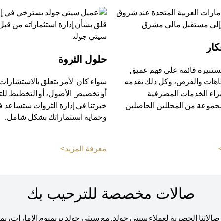
كار
حلول الثروة
ستنيرة قائمة على فهم عميق
جاهات والفرص، وكل ذلك يقدمه
سواء كان الأمر يتعلق بالاستشارات 
راء الخدمات المصرفية
أو تخصيص الأصول، أو التخطيط للت
مجموعة من المحللين الحاصلين
خبرتنا في إدارة الثروات ستساعد ف
وحماية استثماراتك بشكل شامل.
(opens in a new tab)
(opens in a new tab)
معرفة المزيد>
صالات مخصصة للترحيب بك
اتنا الحصرية لعملاء سيتي جولد. مع سيتي جولد بريميوم الإمارات، يمكنك