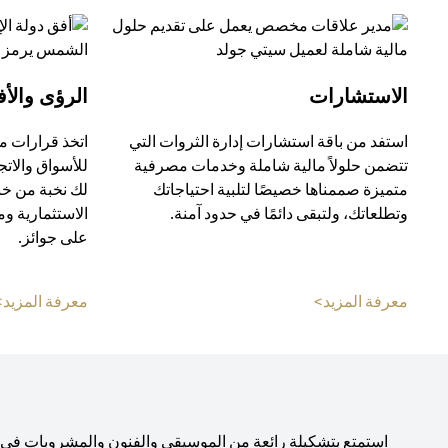
الاستشارات
الرؤى والأف
استفد من باقة استشارات إدارة الثروات التي
اتخذ قرارات م
تتضمن حلولاً مالية شاملة وخدمات مصرفية
للأسواق والات
متميزة صممناها خصيصًا لتلبية احتياجاتك
لك نخبة من خب
وتطلعاتك، ولتبقى دائمًا في حدود آمنة.
الاستثمارية و
على جوائز.
(opens in a new tab)
معرفة المزيد>
معرفة المزيد>
استمتع بتشكيلة رائعة من الموسيقى والفنون والمشروبات في صال