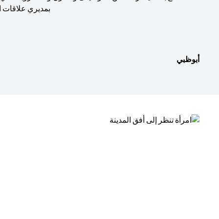
بمديري علاقات ا
أبوظبي