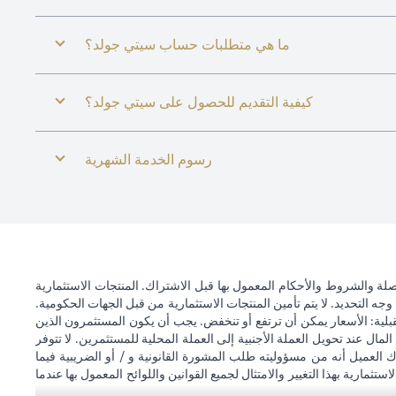
ما هي متطلبات حساب سيتي جولد؟
كيفية التقديم للحصول على سيتي جولد؟
رسوم الخدمة الشهرية
ة والشروط والأحكام المعمول بها قبل الاشتراك. المنتجات الاستثمارية
وجه التحديد. لا يتم تأمين المنتجات الاستثمارية من قبل الجهات الحكومية.
قبلية: الأسعار يمكن أن ترتفع أو تنخفض. يجب أن يكون المستثمرون الذين
 عند تحويل العملة الأجنبية إلى العملة المحلية للمستثمرين. لا تتوفر
 العميل أنه من مسؤوليته طلب المشورة القانونية و / أو الضريبية فيما
ستثمارية بهذا التغيير والامتثال لجميع القوانين واللوائح المعمول بها عندما
اته. لا يوفر سيتي بنك الإمارات العربية المتحدة مراقبة مستمرة لممتلكات