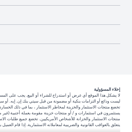
إخلاء المسؤولية
لا يشكل هذا الموقع أي عرض أو استدراج للشراء أو البيع. يجب على المس
ليست ودائع أو التزامات بنكية أو مضمونة من قبل سيتي بنك إن. إيه. أو سيتي
تخضع منتجات الاستثمار والخزينة لمخاطر الاستثمار ، بما في ذلك الخسارة
يستثمرون في استثمارات و / أو منتجات خزينة مقومة بعملة أجنبية (غير م
منتجات الاستثمار والخزانة للأشخاص الأمريكيين. تخضع جميع طلبات الاست
يتعلق بالعواقب القانونية والضريبية لمعاملاته الاستثمارية. إذا قام العميل ب
يصبح ذلك ساريًا. يدرك العميل أن سيتي بنك لا يقدم مشورة قانونية و / أو 