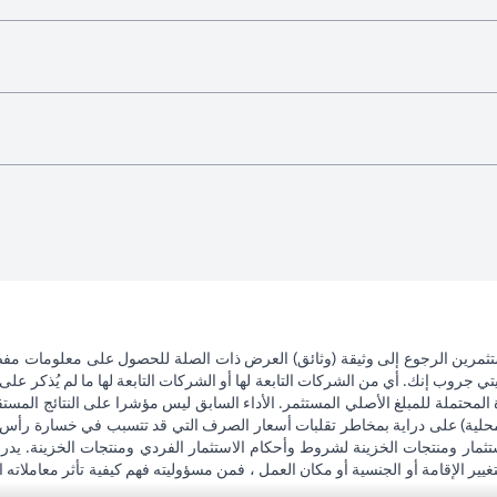
تثمرين الرجوع إلى وثيقة (وثائق) العرض ذات الصلة للحصول على معلومات مفصل
 جروب إنك. أي من الشركات التابعة لها أو الشركات التابعة لها ما لم يُذكر على 
 المحتملة للمبلغ الأصلي المستثمر. الأداء السابق ليس مؤشرا على النتائج المست
حلية) على دراية بمخاطر تقلبات أسعار الصرف التي قد تتسبب في خسارة رأس المال
ثمار ومنتجات الخزينة لشروط وأحكام الاستثمار الفردي ومنتجات الخزينة. يدرك
تغيير الإقامة أو الجنسية أو مكان العمل ، فمن مسؤوليته فهم كيفية تأثر معاملاته الا
ضريبية وليس مسؤولاً عن تقديم المشورة له / لها بشأن القوانين المتعلقة بمعامل