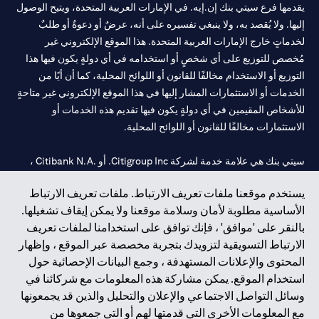
يقدمها فرع سيتي بنك إن.إيه. في الإمارات العربية المتحدة، ويتيح الوصول
إليها. ولا يُقصد به، ولا ينبغي تفسيره على أنه، عرضٌ أو دعوةٌ أو طلبٌ
لخدماتٍ خارج الإمارات العربية المتحدة. هذا الموقع الإلكتروني غير
مُخصص للتوزيع على أي شخصٍ أو استخدامه في أي دولةٍ يكون فيها هذا
التوزيع أو الاستخدام مخالفًا للقانون أو اللوائح المحلية، كما أن أيًا من
الخدمات أو الاستثمارات المشار إليها في هذا الموقع الإلكتروني غير متاحةٍ
للأشخاص المقيمين في أي دولةٍ يكون فيها تقديم هذه الخدمات أو
الاستثمارات مخالفًا للقانون أو اللوائح المحلية.
سيتي بنك هي علامة خدمة لشركة Citigroup Inc. أو .Citibank N.A ،
مستخدمة ومسجلة في جميع أنحاء العالم.
يستخدم موقعنا ملفات تعريف الارتباط. ملفات تعريف الارتباط
الأساسية مطلوبة لأمان وسلامة موقعنا ولا يمكن إيقاف تشغيلها.
سيتي بنك إن. إيه. الإمارات مسجل لدى مصرف الإمارات المركزي تحت
بالنقر على 'موافق' ، فإنك توافق على استخدامنا لملفات تعريف
أرقام التراخيص 202563 لفرع الوصل في دبي، 531989 لفرع مول
الارتباط التسويقية لتزويدك بتجربة مخصصة عبر الموقع ، وإظهار
الإمارات في دبي، و
CN-1002019
لفرع أبوظبي. هاتف: 4000 311 04.
المحتوى والإعلانات المستهدفة ، وجمع البيانات الإحصائية حول
فرع سيتي بنك إن إيه - الإمارات العربية المتحدة مرخص من مصرف
استخدام الموقع. يمكن مشاركة هذه المعلومات مع شركائنا في
الإمارات العربية المتحدة المركزي كفرع لبنك أجنبي.
وسائل التواصل الاجتماعي والإعلان والتحليل والذين قد يجمعونها
سيتي بنك إن إيه الإمارات العربية المتحدة مرخص من هيئة الأوراق المالية
مع المعلومات الأخرى التي قدمتها لهم أو التي جمعوها من
والسلع في الإمارات العربية المتحدة ("SCA") للقيام بالنشاط المالي لـ أ)