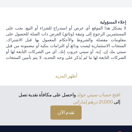
إخلاء المسؤولية
لا يشكل هذا الموقع أي عرض أو استدراج للشراء أو البيع. يجب على
المستثمرين الرجوع إلى وثيقة (وثائق) العرض ذات الصلة للحصول على
معلومات مفصلة والشروط والأحكام المعمول بها قبل الاشتراك.
المنتجات الاستثمارية ليست ودائع أو التزامات بنكية أو مضمونة من قبل
سيتي بنك إن. إيه. أو سيتي جروب إنك. أي من الشركات التابعة لها أو
الشركات التابعة لها ما لم يُذكر على وجه التحديد. لا يتم تأمين المنتجات
الاستثمارية من قبل الجهات الحكومية. تخضع منتجات الاستثمار والخزينة
لمخاطر الاستثمار ، بما في ذلك الخسارة المحتملة للمبلغ الأصلي
المستثمر. الأداء السابق ليس مؤشرا على النتائج المستقبلية: الأسعار
أظهر المزيد
يمكن أن ترتفع أو تنخفض. يجب أن يكون المستثمرون الذين يستثمرون
في استثمارات و / أو منتجات خزينة مقومة بعملة أجنبية (غير محلية) على
دراية بمخاطر تقلبات أسعار الصرف التي قد تتسبب في خسارة رأس
افتح حساب سيتي جولد
واحصل على مكافأة نقدية تصل
المال عند تحويل العملة الأجنبية إلى العملة المحلية للمستثمرين. لا تتوفر
إلى
21,000 درهم إماراتي
منتجات الاستثمار والخزانة للأشخاص الأمريكيين. تخضع جميع طلبات
الاستثمار ومنتجات الخزينة لشروط وأحكام الاستثمار الفردي ومنتجات
تقدم الآن
الخزينة. يدرك العميل أنه من مسؤوليته طلب المشورة القانونية و / أو
الضريبية فيما يتعلق بالعواقب القانونية والضريبية لمعاملاته الاستثمارية.
إذا قام العميل بتغيير الإقامة أو الجنسية أو مكان العمل ، فمن مسؤوليته