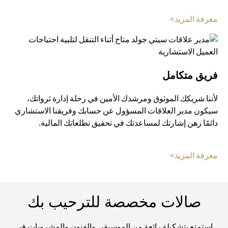
(opens in a new tab)
معرفة المزيد>
فريق متكامل
لأننا شريكك الموثوق ومرشدك الأمين في رحلة إدارة ثرواتك،
سيكون مدير العلاقات المسؤول عن حسابك وفريقنا الاستشاري
دائمًا رهن إشارتك لمساعدتك في تحقيق تطلعاتك المالية.
(opens in a new tab)
معرفة المزيد>
صالات مخصصة للترحيب بك
استمتع بتشكيلة رائعة من الموسيقى والفنون والمشروبات في