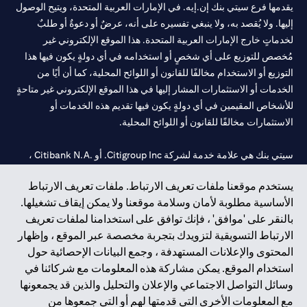
يقدمها فرع سيتي بنك إن.إيه. في الإمارات العربية المتحدة، ويتيح الوصول
إليها. ولا يُقصد به، ولا ينبغي تفسيره على أنه، عرضٌ أو دعوةٌ أو طلبٌ
لخدماتٍ خارج الإمارات العربية المتحدة. هذا الموقع الإلكتروني غير
مُخصص للتوزيع على أي شخصٍ أو استخدامه في أي دولةٍ يكون فيها هذا
التوزيع أو الاستخدام مخالفًا للقانون أو اللوائح المحلية، كما أن أيًا من
الخدمات أو الاستثمارات المشار إليها في هذا الموقع الإلكتروني غير متاحةٍ
للأشخاص المقيمين في أي دولةٍ يكون فيها تقديم هذه الخدمات أو
الاستثمارات مخالفًا للقانون أو اللوائح المحلية.
سيتي بنك هي علامة خدمة لشركة Citigroup Inc. أو .Citibank N.A ،
مستخدمة ومسجلة في جميع أنحاء العالم.
يستخدم موقعنا ملفات تعريف الارتباط. ملفات تعريف الارتباط
الأساسية مطلوبة لأمان وسلامة موقعنا ولا يمكن إيقاف تشغيلها.
سيتي بنك إن. إيه. الإمارات مسجل لدى مصرف الإمارات المركزي تحت
بالنقر على 'موافق' ، فإنك توافق على استخدامنا لملفات تعريف
أرقام التراخيص 202563 لفرع الوصل في دبي، 531989 لفرع مول
الارتباط التسويقية لتزويدك بتجربة مخصصة عبر الموقع ، وإظهار
الإمارات في دبي، و
CN-1002019
لفرع أبوظبي. هاتف: 4000 311 04.
المحتوى والإعلانات المستهدفة ، وجمع البيانات الإحصائية حول
فرع سيتي بنك إن إيه - الإمارات العربية المتحدة مرخص من مصرف
استخدام الموقع. يمكن مشاركة هذه المعلومات مع شركائنا في
الإمارات العربية المتحدة المركزي كفرع لبنك أجنبي.
وسائل التواصل الاجتماعي والإعلان والتحليل والذين قد يجمعونها
سيتي بنك إن إيه الإمارات العربية المتحدة مرخص من هيئة الأوراق المالية
مع المعلومات الأخرى التي قدمتها لهم أو التي جمعوها من
والسلع في الإمارات العربية المتحدة ("SCA") للقيام بالنشاط المالي لـ أ)