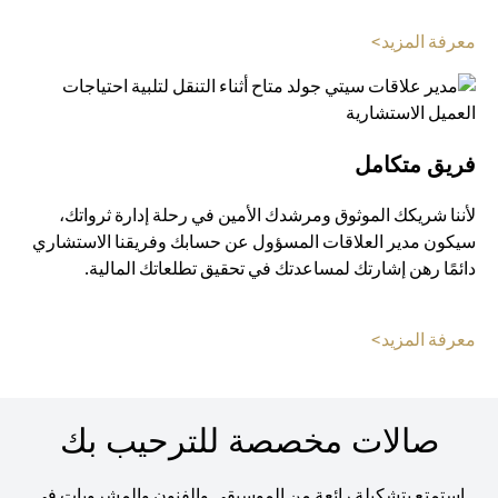
(opens in a new tab)
معرفة المزيد>
فريق متكامل
لأننا شريكك الموثوق ومرشدك الأمين في رحلة إدارة ثرواتك،
سيكون مدير العلاقات المسؤول عن حسابك وفريقنا الاستشاري
دائمًا رهن إشارتك لمساعدتك في تحقيق تطلعاتك المالية.
(opens in a new tab)
معرفة المزيد>
صالات مخصصة للترحيب بك
استمتع بتشكيلة رائعة من الموسيقى والفنون والمشروبات في