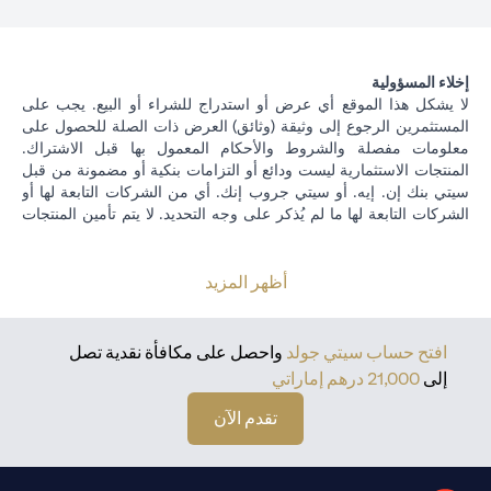
إخلاء المسؤولية
لا يشكل هذا الموقع أي عرض أو استدراج للشراء أو البيع. يجب على
المستثمرين الرجوع إلى وثيقة (وثائق) العرض ذات الصلة للحصول على
معلومات مفصلة والشروط والأحكام المعمول بها قبل الاشتراك.
المنتجات الاستثمارية ليست ودائع أو التزامات بنكية أو مضمونة من قبل
سيتي بنك إن. إيه. أو سيتي جروب إنك. أي من الشركات التابعة لها أو
الشركات التابعة لها ما لم يُذكر على وجه التحديد. لا يتم تأمين المنتجات
الاستثمارية من قبل الجهات الحكومية. تخضع منتجات الاستثمار والخزينة
لمخاطر الاستثمار ، بما في ذلك الخسارة المحتملة للمبلغ الأصلي
المستثمر. الأداء السابق ليس مؤشرا على النتائج المستقبلية: الأسعار
أظهر المزيد
يمكن أن ترتفع أو تنخفض. يجب أن يكون المستثمرون الذين يستثمرون
في استثمارات و / أو منتجات خزينة مقومة بعملة أجنبية (غير محلية) على
دراية بمخاطر تقلبات أسعار الصرف التي قد تتسبب في خسارة رأس
افتح حساب سيتي جولد
واحصل على مكافأة نقدية تصل
المال عند تحويل العملة الأجنبية إلى العملة المحلية للمستثمرين. لا تتوفر
إلى
21,000 درهم إماراتي
منتجات الاستثمار والخزانة للأشخاص الأمريكيين. تخضع جميع طلبات
الاستثمار ومنتجات الخزينة لشروط وأحكام الاستثمار الفردي ومنتجات
تقدم الآن
الخزينة. يدرك العميل أنه من مسؤوليته طلب المشورة القانونية و / أو
الضريبية فيما يتعلق بالعواقب القانونية والضريبية لمعاملاته الاستثمارية.
إذا قام العميل بتغيير الإقامة أو الجنسية أو مكان العمل ، فمن مسؤوليته