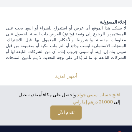
إخلاء المسؤولية
لا يشكل هذا الموقع أي عرض أو استدراج للشراء أو البيع. يجب على
المستثمرين الرجوع إلى وثيقة (وثائق) العرض ذات الصلة للحصول على
معلومات مفصلة والشروط والأحكام المعمول بها قبل الاشتراك.
المنتجات الاستثمارية ليست ودائع أو التزامات بنكية أو مضمونة من قبل
سيتي بنك إن. إيه. أو سيتي جروب إنك. أي من الشركات التابعة لها أو
الشركات التابعة لها ما لم يُذكر على وجه التحديد. لا يتم تأمين المنتجات
الاستثمارية من قبل الجهات الحكومية. تخضع منتجات الاستثمار والخزينة
لمخاطر الاستثمار ، بما في ذلك الخسارة المحتملة للمبلغ الأصلي
المستثمر. الأداء السابق ليس مؤشرا على النتائج المستقبلية: الأسعار
أظهر المزيد
يمكن أن ترتفع أو تنخفض. يجب أن يكون المستثمرون الذين يستثمرون
في استثمارات و / أو منتجات خزينة مقومة بعملة أجنبية (غير محلية) على
دراية بمخاطر تقلبات أسعار الصرف التي قد تتسبب في خسارة رأس
افتح حساب سيتي جولد
واحصل على مكافأة نقدية تصل
المال عند تحويل العملة الأجنبية إلى العملة المحلية للمستثمرين. لا تتوفر
إلى
21,000 درهم إماراتي
منتجات الاستثمار والخزانة للأشخاص الأمريكيين. تخضع جميع طلبات
الاستثمار ومنتجات الخزينة لشروط وأحكام الاستثمار الفردي ومنتجات
تقدم الآن
الخزينة. يدرك العميل أنه من مسؤوليته طلب المشورة القانونية و / أو
الضريبية فيما يتعلق بالعواقب القانونية والضريبية لمعاملاته الاستثمارية.
إذا قام العميل بتغيير الإقامة أو الجنسية أو مكان العمل ، فمن مسؤوليته