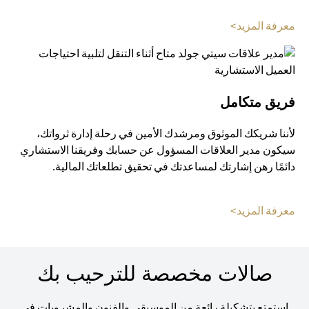
opens in a new tab
معرفة المزيد>
فريق متكامل
لأننا شريكك الموثوق ومرشدك الأمين في رحلة إدارة ثرواتك،
سيكون مدير العلاقات المسؤول عن حسابك وفريقنا الاستشاري
دائمًا رهن إشارتك لمساعدتك في تحقيق تطلعاتك المالية.
opens in a new tab
معرفة المزيد>
صالات مخصصة للترحيب بك
استمتع بتشكيلة رائعة من الموسيقى والفنون والمشروبات في