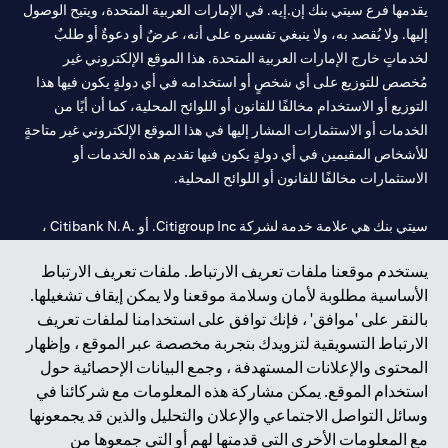
يقدمها فرع سيتي بنك إن.إيه. في الإمارات العربية المتحدة، ويتيح الوصول
إليها. ولا يُقصد به، ولا ينبغي تفسيره على أنه، عرضٌ أو دعوةٌ أو طلبٌ
لخدماتٍ خارج الإمارات العربية المتحدة. هذا الموقع الإلكتروني غير
مُخصص للتوزيع على أي شخصٍ أو استخدامه في أي دولةٍ يكون فيها هذا
التوزيع أو الاستخدام مخالفًا للقانون أو اللوائح المحلية، كما أن أيًا من
الخدمات أو الاستثمارات المشار إليها في هذا الموقع الإلكتروني غير متاحةٍ
للأشخاص المقيمين في أي دولةٍ يكون فيها تقديم هذه الخدمات أو
الاستثمارات مخالفًا للقانون أو اللوائح المحلية.
سيتي بنك هي علامة خدمة لشركة Citigroup Inc. أو .Citibank N.A ،
مستخدمة ومسجلة في جميع أنحاء العالم.
يستخدم موقعنا ملفات تعريف الارتباط. ملفات تعريف الارتباط
الأساسية مطلوبة لأمان وسلامة موقعنا ولا يمكن إيقاف تشغيلها.
سيتي بنك إن. إيه. الإمارات مسجل لدى مصرف الإمارات المركزي تحت
بالنقر على 'موافق' ، فإنك توافق على استخدامنا لملفات تعريف
أرقام التراخيص 202563 لفرع الوصل في دبي، 531989 لفرع مول
الارتباط التسويقية لتزويدك بتجربة مخصصة عبر الموقع ، وإظهار
الإمارات في دبي، و CN-1002019 لفرع أبوظبي. هاتف: 4000 311 04.
المحتوى والإعلانات المستهدفة ، وجمع البيانات الإحصائية حول
فرع سيتي بنك إن إيه - الإمارات العربية المتحدة مرخص من مصرف
استخدام الموقع. يمكن مشاركة هذه المعلومات مع شركائنا في
الإمارات العربية المتحدة المركزي كفرع لبنك أجنبي.
وسائل التواصل الاجتماعي والإعلان والتحليل والذين قد يجمعونها
سيتي بنك إن إيه الإمارات العربية المتحدة مرخص من هيئة الأوراق المالية
مع المعلومات الأخرى التي قدمتها لهم أو التي جمعوها من
والسلع في الإمارات العربية المتحدة ("SCA") للقيام بالنشاط المالي لـ أ)