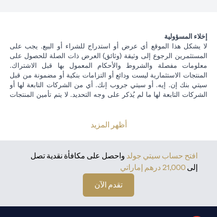
إخلاء المسؤولية
لا يشكل هذا الموقع أي عرض أو استدراج للشراء أو البيع. يجب على
المستثمرين الرجوع إلى وثيقة (وثائق) العرض ذات الصلة للحصول على
معلومات مفصلة والشروط والأحكام المعمول بها قبل الاشتراك.
المنتجات الاستثمارية ليست ودائع أو التزامات بنكية أو مضمونة من قبل
سيتي بنك إن. إيه. أو سيتي جروب إنك. أي من الشركات التابعة لها أو
الشركات التابعة لها ما لم يُذكر على وجه التحديد. لا يتم تأمين المنتجات
الاستثمارية من قبل الجهات الحكومية. تخضع منتجات الاستثمار والخزينة
لمخاطر الاستثمار ، بما في ذلك الخسارة المحتملة للمبلغ الأصلي
المستثمر. الأداء السابق ليس مؤشرا على النتائج المستقبلية: الأسعار
أظهر المزيد
يمكن أن ترتفع أو تنخفض. يجب أن يكون المستثمرون الذين يستثمرون
في استثمارات و / أو منتجات خزينة مقومة بعملة أجنبية (غير محلية) على
دراية بمخاطر تقلبات أسعار الصرف التي قد تتسبب في خسارة رأس
افتح حساب سيتي جولد
واحصل على مكافأة نقدية تصل
المال عند تحويل العملة الأجنبية إلى العملة المحلية للمستثمرين. لا تتوفر
إلى
21,000 درهم إماراتي
منتجات الاستثمار والخزانة للأشخاص الأمريكيين. تخضع جميع طلبات
الاستثمار ومنتجات الخزينة لشروط وأحكام الاستثمار الفردي ومنتجات
تقدم الآن
الخزينة. يدرك العميل أنه من مسؤوليته طلب المشورة القانونية و / أو
الضريبية فيما يتعلق بالعواقب القانونية والضريبية لمعاملاته الاستثمارية.
إذا قام العميل بتغيير الإقامة أو الجنسية أو مكان العمل ، فمن مسؤوليته