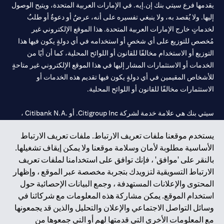
يقدمها فرع سيتي بنك إن.إيه. في الإمارات العربية المتحدة، ويتيح الوصول
إليها. ولا يُقصد به، ولا ينبغي تفسيره على أنه، عرضٌ أو دعوةٌ أو طلبٌ
لخدماتٍ خارج الإمارات العربية المتحدة. هذا الموقع الإلكتروني غير
مُخصص للتوزيع على أي شخصٍ أو استخدامه في أي دولةٍ يكون فيها هذا
التوزيع أو الاستخدام مخالفًا للقانون أو اللوائح المحلية، كما أن أيًا من
الخدمات أو الاستثمارات المشار إليها في هذا الموقع الإلكتروني غير متاحةٍ
للأشخاص المقيمين في أي دولةٍ يكون فيها تقديم هذه الخدمات أو
الاستثمارات مخالفًا للقانون أو اللوائح المحلية.
سيتي بنك هي علامة خدمة لشركة Citigroup Inc. أو .Citibank N.A ،
مستخدمة ومسجلة في جميع أنحاء العالم.
يستخدم موقعنا ملفات تعريف الارتباط. ملفات تعريف الارتباط
الأساسية مطلوبة لأمان وسلامة موقعنا ولا يمكن إيقاف تشغيلها.
سيتي بنك إن. إيه. الإمارات مسجل لدى مصرف الإمارات المركزي تحت
بالنقر على 'موافق' ، فإنك توافق على استخدامنا لملفات تعريف
أرقام التراخيص 202563 لفرع الوصل في دبي، 531989 لفرع مول
الارتباط التسويقية لتزويدك بتجربة مخصصة عبر الموقع ، وإظهار
الإمارات في دبي، و
CN-1002019
لفرع أبوظبي. هاتف: 4000 311 04.
المحتوى والإعلانات المستهدفة ، وجمع البيانات الإحصائية حول
فرع سيتي بنك إن إيه - الإمارات العربية المتحدة مرخص من مصرف
استخدام الموقع. يمكن مشاركة هذه المعلومات مع شركائنا في
الإمارات العربية المتحدة المركزي كفرع لبنك أجنبي.
وسائل التواصل الاجتماعي والإعلان والتحليل والذين قد يجمعونها
سيتي بنك إن إيه الإمارات العربية المتحدة مرخص من هيئة الأوراق المالية
مع المعلومات الأخرى التي قدمتها لهم أو التي جمعوها من
والسلع في الإمارات العربية المتحدة ("SCA") للقيام بالنشاط المالي لـ أ)