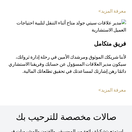
(opens in a new tab)
معرفة المزيد>
فريق متكامل
لأننا شريكك الموثوق ومرشدك الأمين في رحلة إدارة ثرواتك،
سيكون مدير العلاقات المسؤول عن حسابك وفريقنا الاستشاري
دائمًا رهن إشارتك لمساعدتك في تحقيق تطلعاتك المالية.
(opens in a new tab)
معرفة المزيد>
صالات مخصصة للترحيب بك
استمتع بتشكيلة رائعة من الموسيقى والفنون والمشروبات في