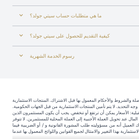
ما هي متطلبات حساب سيتي جولد؟
كيفية التقديم للحصول على سيتي جولد؟
رسوم الخدمة الشهرية
ة والشروط والأحكام المعمول بها قبل الاشتراك. المنتجات الاستثمارية
وجه التحديد. لا يتم تأمين المنتجات الاستثمارية من قبل الجهات الحكومية.
قبلية: الأسعار يمكن أن ترتفع أو تنخفض. يجب أن يكون المستثمرون الذين
 عند تحويل العملة الأجنبية إلى العملة المحلية للمستثمرين. لا تتوفر
 العميل أنه من مسؤوليته طلب المشورة القانونية و / أو الضريبية فيما
ستثمارية بهذا التغيير والامتثال لجميع القوانين واللوائح المعمول بها عندما
اته. لا يوفر سيتي بنك الإمارات العربية المتحدة مراقبة مستمرة لممتلكات