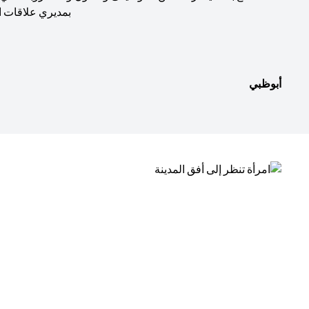
بمديري علاقات ا
أبوظبي