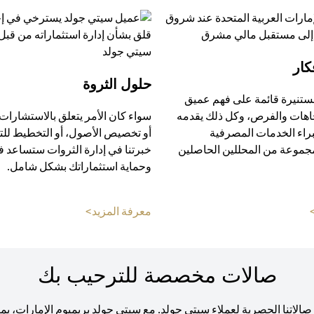
كار
حلول الثروة
ستنيرة قائمة على فهم عميق
جاهات والفرص، وكل ذلك يقدمه
سواء كان الأمر يتعلق بالاستشارات 
راء الخدمات المصرفية
أو تخصيص الأصول، أو التخطيط للت
مجموعة من المحللين الحاصلين
خبرتنا في إدارة الثروات ستساعد ف
وحماية استثماراتك بشكل شامل.
pens in a new tab
opens in a new tab
معرفة المزيد>
صالات مخصصة للترحيب بك
اتنا الحصرية لعملاء سيتي جولد. مع سيتي جولد بريميوم الإمارات، يمكنك