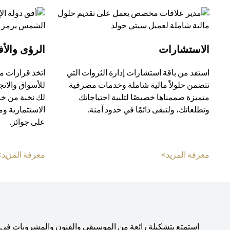
الاستشارات
الرؤى والأف
استفد من باقة استشارات إدارة الثروات التي
اتخذ قرارات م
تتضمن حلولاً مالية شاملة وخدمات مصرفية
للأسواق والات
متميزة صممناها خصيصًا لتلبية احتياجاتك
لك نخبة من خب
وتطلعاتك، ولتبقى دائمًا في حدود آمنة.
الاستثمارية و
على جوائز.
opens in a new tab
معرفة المزيد>
معرفة المزيد>
استمتع بتشكيلة رائعة من الموسيقى والفنون والمشروبات في صال