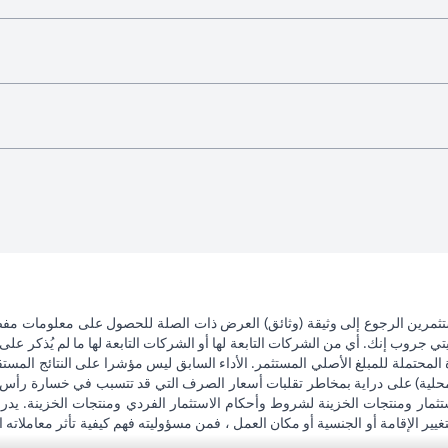
تثمرين الرجوع إلى وثيقة (وثائق) العرض ذات الصلة للحصول على معلومات مفصل
 جروب إنك. أي من الشركات التابعة لها أو الشركات التابعة لها ما لم يُذكر على 
 المحتملة للمبلغ الأصلي المستثمر. الأداء السابق ليس مؤشرا على النتائج المست
حلية) على دراية بمخاطر تقلبات أسعار الصرف التي قد تتسبب في خسارة رأس المال
ثمار ومنتجات الخزينة لشروط وأحكام الاستثمار الفردي ومنتجات الخزينة. يدرك
تغيير الإقامة أو الجنسية أو مكان العمل ، فمن مسؤوليته فهم كيفية تأثر معاملاته الا
ضريبية وليس مسؤولاً عن تقديم المشورة له / لها بشأن القوانين المتعلقة بمعامل