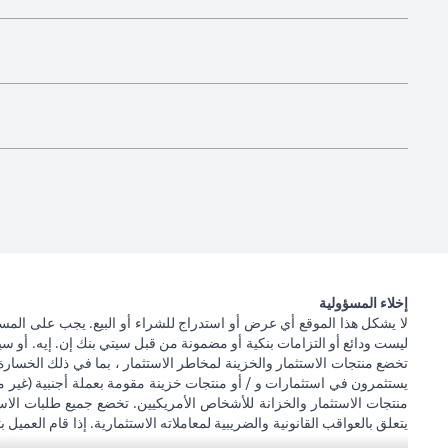
إخلاء المسؤولية
لا يشكل هذا الموقع أي عرض أو استدراج للشراء أو البيع. يجب على المس
ليست ودائع أو التزامات بنكية أو مضمونة من قبل سيتي بنك إن. إيه. أو سيتي
تخضع منتجات الاستثمار والخزينة لمخاطر الاستثمار ، بما في ذلك الخسارة
يستثمرون في استثمارات و / أو منتجات خزينة مقومة بعملة أجنبية (غير م
منتجات الاستثمار والخزانة للأشخاص الأمريكيين. تخضع جميع طلبات الاست
يتعلق بالعواقب القانونية والضريبية لمعاملاته الاستثمارية. إذا قام العميل ب
يصبح ذلك ساريًا. يدرك العميل أن سيتي بنك لا يقدم مشورة قانونية و / أو 