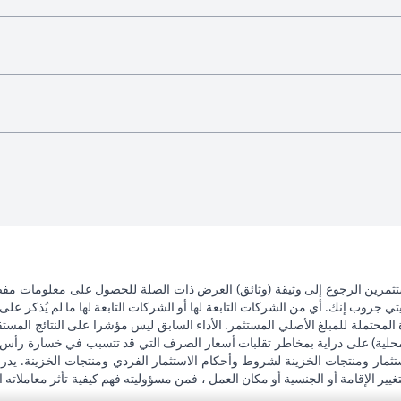
تثمرين الرجوع إلى وثيقة (وثائق) العرض ذات الصلة للحصول على معلومات مفصل
 جروب إنك. أي من الشركات التابعة لها أو الشركات التابعة لها ما لم يُذكر على 
 المحتملة للمبلغ الأصلي المستثمر. الأداء السابق ليس مؤشرا على النتائج المست
حلية) على دراية بمخاطر تقلبات أسعار الصرف التي قد تتسبب في خسارة رأس المال
ثمار ومنتجات الخزينة لشروط وأحكام الاستثمار الفردي ومنتجات الخزينة. يدرك
تغيير الإقامة أو الجنسية أو مكان العمل ، فمن مسؤوليته فهم كيفية تأثر معاملاته الا
ضريبية وليس مسؤولاً عن تقديم المشورة له / لها بشأن القوانين المتعلقة بمعامل