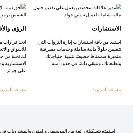
الاستشارات
الرؤى والأف
استفد من باقة استشارات إدارة الثروات التي
اتخذ قرارات م
تتضمن حلولاً مالية شاملة وخدمات مصرفية
للأسواق والات
متميزة صممناها خصيصًا لتلبية احتياجاتك
لك نخبة من خب
وتطلعاتك، ولتبقى دائمًا في حدود آمنة.
الاستثمارية و
على جوائز.
opens in a new tab
معرفة المزيد>
معرفة المزيد>
استمتع بتشكيلة رائعة من الموسيقى والفنون والمشروبات في صال