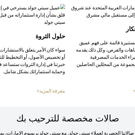
كار
حلول الثروة
ستنيرة قائمة على فهم عميق
جاهات والفرص، وكل ذلك يقدمه
سواء كان الأمر يتعلق بالاستشارات 
راء الخدمات المصرفية
أو تخصيص الأصول، أو التخطيط للت
مجموعة من المحللين الحاصلين
خبرتنا في إدارة الثروات ستساعد ف
وحماية استثماراتك بشكل شامل.
pens in a new tab
opens in a new tab
معرفة المزيد>
صالات مخصصة للترحيب بك
اتنا الحصرية لعملاء سيتي جولد. مع سيتي جولد بريميوم الإمارات، يمكنك