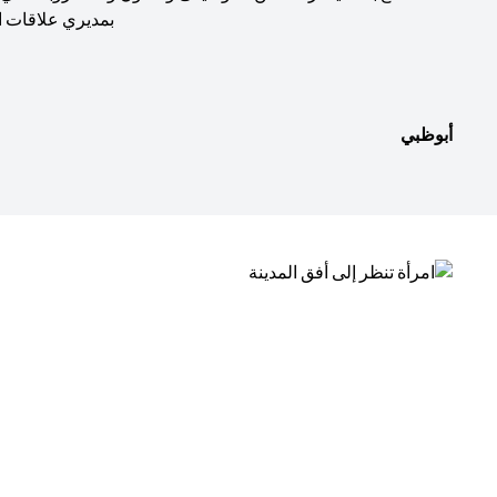
بمديري علاقات ا
أبوظبي