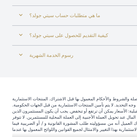
ما هي متطلبات حساب سيتي جولد؟
كيفية التقديم للحصول على سيتي جولد؟
رسوم الخدمة الشهرية
ة والشروط والأحكام المعمول بها قبل الاشتراك. المنتجات الاستثمارية
وجه التحديد. لا يتم تأمين المنتجات الاستثمارية من قبل الجهات الحكومية.
قبلية: الأسعار يمكن أن ترتفع أو تنخفض. يجب أن يكون المستثمرون الذين
 عند تحويل العملة الأجنبية إلى العملة المحلية للمستثمرين. لا تتوفر
 العميل أنه من مسؤوليته طلب المشورة القانونية و / أو الضريبية فيما
ستثمارية بهذا التغيير والامتثال لجميع القوانين واللوائح المعمول بها عندما
اته. لا يوفر سيتي بنك الإمارات العربية المتحدة مراقبة مستمرة لممتلكات