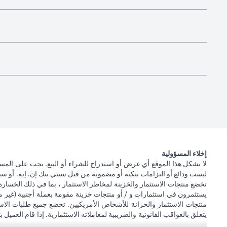
إخلاء المسؤولية
لا يشكل هذا الموقع أي عرض أو استدراج للشراء أو البيع. يجب على المس
ليست ودائع أو التزامات بنكية أو مضمونة من قبل سيتي بنك إن. إيه. أو سيتي
تخضع منتجات الاستثمار والخزينة لمخاطر الاستثمار ، بما في ذلك الخسارة
يستثمرون في استثمارات و / أو منتجات خزينة مقومة بعملة أجنبية (غير م
منتجات الاستثمار والخزانة للأشخاص الأمريكيين. تخضع جميع طلبات الاست
يتعلق بالعواقب القانونية والضريبية لمعاملاته الاستثمارية. إذا قام العميل ب
يصبح ذلك ساريًا. يدرك العميل أن سيتي بنك لا يقدم مشورة قانونية و / أو 