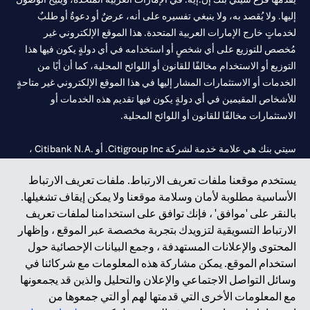
إليها. ولا يُقصد به، ولا ينبغي تفسيره على أنه، عرضٌ أو دعوةٌ أو طلبٌ
لخدماتٍ خارج الإمارات العربية المتحدة. هذا الموقع الإلكتروني غير
مُخصص للتوزيع على أي شخصٍ أو استخدامه في أي دولةٍ يكون فيها هذا
التوزيع أو الاستخدام مخالفًا للقانون أو اللوائح المحلية، كما أن أيًا من
الخدمات أو الاستثمارات المشار إليها في هذا الموقع الإلكتروني غير متاحةٍ
للأشخاص المقيمين في أي دولةٍ يكون فيها تقديم هذه الخدمات أو
الاستثمارات مخالفًا للقانون أو اللوائح المحلية.
سيتي بنك هي علامة خدمة لشركة Citigroup Inc. أو .Citibank N.A ،
مستخدمة ومسجلة في جميع أنحاء العالم.
يستخدم موقعنا ملفات تعريف الارتباط. ملفات تعريف الارتباط
الأساسية مطلوبة لأمان وسلامة موقعنا ولا يمكن إيقاف تشغيلها.
سيتي بنك إن. إيه. الإمارات مسجل لدى مصرف الإمارات المركزي تحت
بالنقر على 'موافق' ، فإنك توافق على استخدامنا لملفات تعريف
أرقام التراخيص 202563 لفرع الوصل في دبي، 531989 لفرع مول
الارتباط التسويقية لتزويدك بتجربة مخصصة عبر الموقع ، وإظهار
الإمارات في دبي، و
CN-1002019
لفرع أبوظبي. هاتف: 4000 311 04.
المحتوى والإعلانات المستهدفة ، وجمع البيانات الإحصائية حول
فرع سيتي بنك إن إيه - الإمارات العربية المتحدة مرخص من مصرف
استخدام الموقع. يمكن مشاركة هذه المعلومات مع شركائنا في
الإمارات العربية المتحدة المركزي كفرع لبنك أجنبي.
وسائل التواصل الاجتماعي والإعلان والتحليل والذين قد يجمعونها
سيتي بنك إن إيه الإمارات العربية المتحدة مرخص من هيئة الأوراق المالية
مع المعلومات الأخرى التي قدمتها لهم أو التي جمعوها من
والسلع في الإمارات العربية المتحدة ("SCA") للقيام بالنشاط المالي لـ أ)