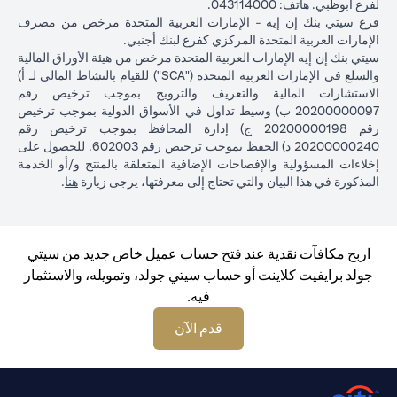
لفرع أبوظبي. هاتف: 043114000.
فرع سيتي بنك إن إيه - الإمارات العربية المتحدة مرخص من مصرف
الإمارات العربية المتحدة المركزي كفرع لبنك أجنبي.
سيتي بنك إن إيه الإمارات العربية المتحدة مرخص من هيئة الأوراق المالية
والسلع في الإمارات العربية المتحدة ("SCA") للقيام بالنشاط المالي لـ أ)
الاستشارات المالية والتعريف والترويج بموجب ترخيص رقم
20200000097 ب) وسيط تداول في الأسواق الدولية بموجب ترخيص
رقم 20200000198 ج) إدارة المحافظ بموجب ترخيص رقم
20200000240 د) الحفظ بموجب ترخيص رقم 602003. للحصول على
إخلاءات المسؤولية والإفصاحات الإضافية المتعلقة بالمنتج و/أو الخدمة
(opens in a new tab)
المذكورة في هذا البيان والتي تحتاج إلى معرفتها، يرجى زيارة
هنا
.
اربح مكافآت نقدية عند فتح حساب عميل خاص جديد من سيتي
جولد برايفيت كلاينت أو حساب سيتي جولد، وتمويله، والاستثمار
فيه.
(opens in a new tab)
قدم الآن