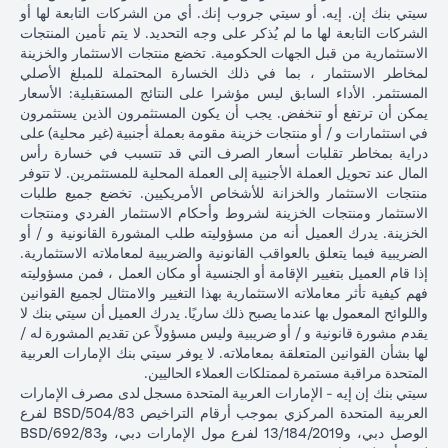
سيتي بنك إن. إيه. أو سيتي جروب إنك. أي من الشركات التابعة لها أو
الشركات التابعة لها ما لم يُذكر على وجه التحديد. لا يتم تأمين المنتجات
الاستثمارية من قبل الجهات الحكومية. تخضع منتجات الاستثمار والخزينة
لمخاطر الاستثمار ، بما في ذلك الخسارة المحتملة للمبلغ الأصلي
المستثمر. الأداء السابق ليس مؤشرا على النتائج المستقبلية: الأسعار
يمكن أن ترتفع أو تنخفض. يجب أن يكون المستثمرون الذين يستثمرون
في استثمارات و / أو منتجات خزينة مقومة بعملة أجنبية (غير محلية) على
دراية بمخاطر تقلبات أسعار الصرف التي قد تتسبب في خسارة رأس
المال عند تحويل العملة الأجنبية إلى العملة المحلية للمستثمرين. لا تتوفر
منتجات الاستثمار والخزانة للأشخاص الأمريكيين. تخضع جميع طلبات
الاستثمار ومنتجات الخزينة لشروط وأحكام الاستثمار الفردي ومنتجات
الخزينة. يدرك العميل أنه من مسؤوليته طلب المشورة القانونية و / أو
الضريبية فيما يتعلق بالعواقب القانونية والضريبية لمعاملاته الاستثمارية.
إذا قام العميل بتغيير الإقامة أو الجنسية أو مكان العمل ، فمن مسؤوليته
فهم كيفية تأثر معاملاته الاستثمارية بهذا التغيير والامتثال لجميع القوانين
واللوائح المعمول بها عندما يصبح ذلك ساريًا. يدرك العميل أن سيتي بنك لا
يقدم مشورة قانونية و / أو ضريبية وليس مسؤولاً عن تقديم المشورة له /
لها بشأن القوانين المتعلقة بمعاملاته. لا يوفر سيتي بنك الإمارات العربية
المتحدة مراقبة مستمرة لممتلكات العملاء الحاليين.
سيتي بنك إن إيه - الإمارات العربية المتحدة مسجل لدى مصرف الإمارات
العربية المتحدة المركزي بموجب أرقام التراخيص BSD/504/83 لفرع
الوصل دبي، و13/184/2019 لفرع مول الإمارات دبي، وBSD/692/83