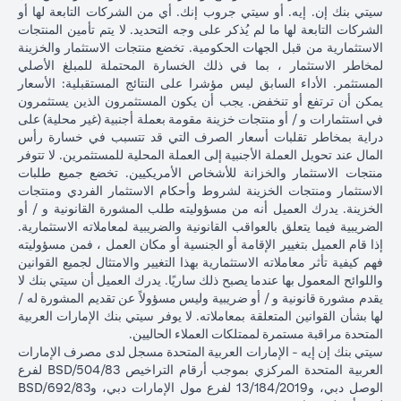
سيتي بنك إن. إيه. أو سيتي جروب إنك. أي من الشركات التابعة لها أو
الشركات التابعة لها ما لم يُذكر على وجه التحديد. لا يتم تأمين المنتجات
الاستثمارية من قبل الجهات الحكومية. تخضع منتجات الاستثمار والخزينة
لمخاطر الاستثمار ، بما في ذلك الخسارة المحتملة للمبلغ الأصلي
المستثمر. الأداء السابق ليس مؤشرا على النتائج المستقبلية: الأسعار
يمكن أن ترتفع أو تنخفض. يجب أن يكون المستثمرون الذين يستثمرون
في استثمارات و / أو منتجات خزينة مقومة بعملة أجنبية (غير محلية) على
دراية بمخاطر تقلبات أسعار الصرف التي قد تتسبب في خسارة رأس
المال عند تحويل العملة الأجنبية إلى العملة المحلية للمستثمرين. لا تتوفر
منتجات الاستثمار والخزانة للأشخاص الأمريكيين. تخضع جميع طلبات
الاستثمار ومنتجات الخزينة لشروط وأحكام الاستثمار الفردي ومنتجات
الخزينة. يدرك العميل أنه من مسؤوليته طلب المشورة القانونية و / أو
الضريبية فيما يتعلق بالعواقب القانونية والضريبية لمعاملاته الاستثمارية.
إذا قام العميل بتغيير الإقامة أو الجنسية أو مكان العمل ، فمن مسؤوليته
فهم كيفية تأثر معاملاته الاستثمارية بهذا التغيير والامتثال لجميع القوانين
واللوائح المعمول بها عندما يصبح ذلك ساريًا. يدرك العميل أن سيتي بنك لا
يقدم مشورة قانونية و / أو ضريبية وليس مسؤولاً عن تقديم المشورة له /
لها بشأن القوانين المتعلقة بمعاملاته. لا يوفر سيتي بنك الإمارات العربية
المتحدة مراقبة مستمرة لممتلكات العملاء الحاليين.
سيتي بنك إن إيه - الإمارات العربية المتحدة مسجل لدى مصرف الإمارات
العربية المتحدة المركزي بموجب أرقام التراخيص BSD/504/83 لفرع
الوصل دبي، و13/184/2019 لفرع مول الإمارات دبي، وBSD/692/83