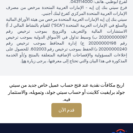
لفرع أبوظبي. هاتف: 043114000.
فرع سيتي بنك إن إيه - الإمارات العربية المتحدة مرخص من مصرف
الإمارات العربية المتحدة المركزي كفرع لبنك أجنبي.
سيتي بنك إن إيه الإمارات العربية المتحدة مرخص من هيئة الأوراق المالية
والسلع في الإمارات العربية المتحدة ("SCA") للقيام بالنشاط المالي لـ أ)
الاستشارات المالية والتعريف والترويج بموجب ترخيص رقم
20200000097 ب) وسيط تداول في الأسواق الدولية بموجب ترخيص
رقم 20200000198 ج) إدارة المحافظ بموجب ترخيص رقم
20200000240 د) الحفظ بموجب ترخيص رقم 602003. للحصول على
إخلاءات المسؤولية والإفصاحات الإضافية المتعلقة بالمنتج و/أو الخدمة
in a new tab
المذكورة في هذا البيان والتي تحتاج إلى معرفتها، يرجى زيارة
هنا
.
اربح مكافآت نقدية عند فتح حساب عميل خاص جديد من سيتي
جولد برايفيت كلاينت أو حساب سيتي جولد، وتمويله، والاستثمار
فيه.
opens in a new tab
قدم الآن