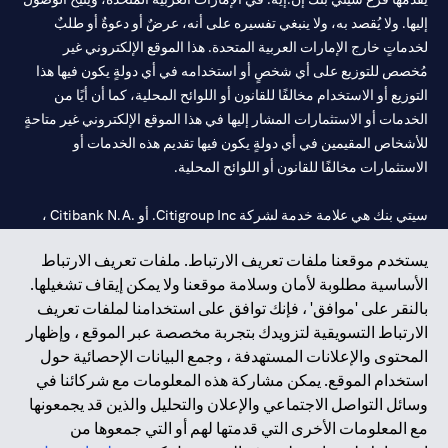
إليها. ولا يُقصد به، ولا ينبغي تفسيره على أنه، عرضٌ أو دعوةٌ أو طلبٌ
لخدماتٍ خارج الإمارات العربية المتحدة. هذا الموقع الإلكتروني غير
مُخصص للتوزيع على أي شخصٍ أو استخدامه في أي دولةٍ يكون فيها هذا
التوزيع أو الاستخدام مخالفًا للقانون أو اللوائح المحلية، كما أن أيًا من
الخدمات أو الاستثمارات المشار إليها في هذا الموقع الإلكتروني غير متاحةٍ
للأشخاص المقيمين في أي دولةٍ يكون فيها تقديم هذه الخدمات أو
الاستثمارات مخالفًا للقانون أو اللوائح المحلية.
سيتي بنك هي علامة خدمة لشركة Citigroup Inc. أو .Citibank N.A ،
مستخدمة ومسجلة في جميع أنحاء العالم.
يستخدم موقعنا ملفات تعريف الارتباط. ملفات تعريف الارتباط
الأساسية مطلوبة لأمان وسلامة موقعنا ولا يمكن إيقاف تشغيلها.
سيتي بنك إن. إيه. الإمارات مسجل لدى مصرف الإمارات المركزي تحت
بالنقر على 'موافق' ، فإنك توافق على استخدامنا لملفات تعريف
أرقام التراخيص 202563 لفرع الوصل في دبي، 531989 لفرع مول
الارتباط التسويقية لتزويدك بتجربة مخصصة عبر الموقع ، وإظهار
الإمارات في دبي، و CN-1002019 لفرع أبوظبي. هاتف: 4000 311 04.
المحتوى والإعلانات المستهدفة ، وجمع البيانات الإحصائية حول
فرع سيتي بنك إن إيه - الإمارات العربية المتحدة مرخص من مصرف
استخدام الموقع. يمكن مشاركة هذه المعلومات مع شركائنا في
الإمارات العربية المتحدة المركزي كفرع لبنك أجنبي.
وسائل التواصل الاجتماعي والإعلان والتحليل والذين قد يجمعونها
سيتي بنك إن إيه الإمارات العربية المتحدة مرخص من هيئة الأوراق المالية
مع المعلومات الأخرى التي قدمتها لهم أو التي جمعوها من
والسلع في الإمارات العربية المتحدة ("SCA") للقيام بالنشاط المالي لـ أ)