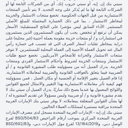
سيتي بنك إن. إيه. أو سيتي جروب إنك. أي من الشركات التابعة لها أو
الشركات التابعة لها ما لم يُذكر على وجه التحديد. لا يتم تأمين المنتجات
الاستثمارية من قبل الجهات الحكومية. تخضع منتجات الاستثمار والخزينة
لمخاطر الاستثمار ، بما في ذلك الخسارة المحتملة للمبلغ الأصلي
المستثمر. الأداء السابق ليس مؤشرا على النتائج المستقبلية: الأسعار
يمكن أن ترتفع أو تنخفض. يجب أن يكون المستثمرون الذين يستثمرون
في استثمارات و / أو منتجات خزينة مقومة بعملة أجنبية (غير محلية) على
دراية بمخاطر تقلبات أسعار الصرف التي قد تتسبب في خسارة رأس
المال عند تحويل العملة الأجنبية إلى العملة المحلية للمستثمرين. لا تتوفر
منتجات الاستثمار والخزانة للأشخاص الأمريكيين. تخضع جميع طلبات
الاستثمار ومنتجات الخزينة لشروط وأحكام الاستثمار الفردي ومنتجات
الخزينة. يدرك العميل أنه من مسؤوليته طلب المشورة القانونية و / أو
الضريبية فيما يتعلق بالعواقب القانونية والضريبية لمعاملاته الاستثمارية.
إذا قام العميل بتغيير الإقامة أو الجنسية أو مكان العمل ، فمن مسؤوليته
فهم كيفية تأثر معاملاته الاستثمارية بهذا التغيير والامتثال لجميع القوانين
واللوائح المعمول بها عندما يصبح ذلك ساريًا. يدرك العميل أن سيتي بنك لا
يقدم مشورة قانونية و / أو ضريبية وليس مسؤولاً عن تقديم المشورة له /
لها بشأن القوانين المتعلقة بمعاملاته. لا يوفر سيتي بنك الإمارات العربية
المتحدة مراقبة مستمرة لممتلكات العملاء الحاليين.
سيتي بنك إن إيه - الإمارات العربية المتحدة مسجل لدى مصرف الإمارات
العربية المتحدة المركزي بموجب أرقام التراخيص BSD/504/83 لفرع
الوصل دبي، و13/184/2019 لفرع مول الإمارات دبي، وBSD/692/83