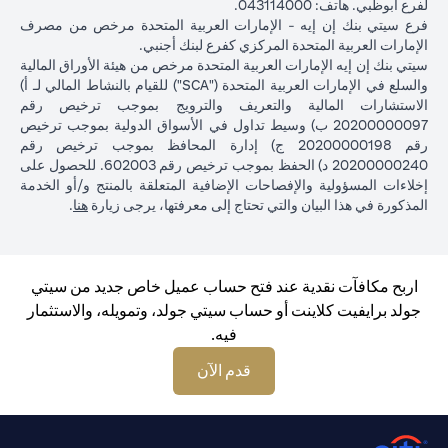
لفرع أبوظبي. هاتف: 043114000.
فرع سيتي بنك إن إيه - الإمارات العربية المتحدة مرخص من مصرف
الإمارات العربية المتحدة المركزي كفرع لبنك أجنبي.
سيتي بنك إن إيه الإمارات العربية المتحدة مرخص من هيئة الأوراق المالية
والسلع في الإمارات العربية المتحدة ("SCA") للقيام بالنشاط المالي لـ أ)
الاستشارات المالية والتعريف والترويج بموجب ترخيص رقم
20200000097 ب) وسيط تداول في الأسواق الدولية بموجب ترخيص
رقم 20200000198 ج) إدارة المحافظ بموجب ترخيص رقم
20200000240 د) الحفظ بموجب ترخيص رقم 602003. للحصول على
إخلاءات المسؤولية والإفصاحات الإضافية المتعلقة بالمنتج و/أو الخدمة
in a new tab
المذكورة في هذا البيان والتي تحتاج إلى معرفتها، يرجى زيارة
هنا
.
اربح مكافآت نقدية عند فتح حساب عميل خاص جديد من سيتي
جولد برايفيت كلاينت أو حساب سيتي جولد، وتمويله، والاستثمار
فيه.
opens in a new tab
قدم الآن