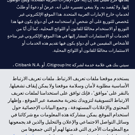
إليها. ولا يُقصد به، ولا ينبغي تفسيره على أنه، عرضٌ أو دعوةٌ أو طلبٌ
لخدماتٍ خارج الإمارات العربية المتحدة. هذا الموقع الإلكتروني غير
مُخصص للتوزيع على أي شخصٍ أو استخدامه في أي دولةٍ يكون فيها هذا
التوزيع أو الاستخدام مخالفًا للقانون أو اللوائح المحلية، كما أن أيًا من
الخدمات أو الاستثمارات المشار إليها في هذا الموقع الإلكتروني غير متاحةٍ
للأشخاص المقيمين في أي دولةٍ يكون فيها تقديم هذه الخدمات أو
الاستثمارات مخالفًا للقانون أو اللوائح المحلية.
سيتي بنك هي علامة خدمة لشركة Citigroup Inc. أو .Citibank N.A ،
مستخدمة ومسجلة في جميع أنحاء العالم.
يستخدم موقعنا ملفات تعريف الارتباط. ملفات تعريف الارتباط
الأساسية مطلوبة لأمان وسلامة موقعنا ولا يمكن إيقاف تشغيلها.
سيتي بنك إن. إيه. الإمارات مسجل لدى مصرف الإمارات المركزي تحت
بالنقر على 'موافق' ، فإنك توافق على استخدامنا لملفات تعريف
أرقام التراخيص 202563 لفرع الوصل في دبي، 531989 لفرع مول
الارتباط التسويقية لتزويدك بتجربة مخصصة عبر الموقع ، وإظهار
الإمارات في دبي، و CN-1002019 لفرع أبوظبي. هاتف: 4000 311 04.
المحتوى والإعلانات المستهدفة ، وجمع البيانات الإحصائية حول
فرع سيتي بنك إن إيه - الإمارات العربية المتحدة مرخص من مصرف
استخدام الموقع. يمكن مشاركة هذه المعلومات مع شركائنا في
الإمارات العربية المتحدة المركزي كفرع لبنك أجنبي.
وسائل التواصل الاجتماعي والإعلان والتحليل والذين قد يجمعونها
سيتي بنك إن إيه الإمارات العربية المتحدة مرخص من هيئة الأوراق المالية
مع المعلومات الأخرى التي قدمتها لهم أو التي جمعوها من
والسلع في الإمارات العربية المتحدة ("SCA") للقيام بالنشاط المالي لـ أ)