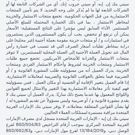
سيتي بنك إن. إيه. أو سيتي جروب إنك. أي من الشركات التابعة لها أو
الشركات التابعة لها ما لم يُذكر على وجه التحديد. لا يتم تأمين المنتجات
الاستثمارية من قبل الجهات الحكومية. تخضع منتجات الاستثمار والخزينة
لمخاطر الاستثمار ، بما في ذلك الخسارة المحتملة للمبلغ الأصلي
المستثمر. الأداء السابق ليس مؤشرا على النتائج المستقبلية: الأسعار
يمكن أن ترتفع أو تنخفض. يجب أن يكون المستثمرون الذين يستثمرون
في استثمارات و / أو منتجات خزينة مقومة بعملة أجنبية (غير محلية) على
دراية بمخاطر تقلبات أسعار الصرف التي قد تتسبب في خسارة رأس
المال عند تحويل العملة الأجنبية إلى العملة المحلية للمستثمرين. لا تتوفر
منتجات الاستثمار والخزانة للأشخاص الأمريكيين. تخضع جميع طلبات
الاستثمار ومنتجات الخزينة لشروط وأحكام الاستثمار الفردي ومنتجات
الخزينة. يدرك العميل أنه من مسؤوليته طلب المشورة القانونية و / أو
الضريبية فيما يتعلق بالعواقب القانونية والضريبية لمعاملاته الاستثمارية.
إذا قام العميل بتغيير الإقامة أو الجنسية أو مكان العمل ، فمن مسؤوليته
فهم كيفية تأثر معاملاته الاستثمارية بهذا التغيير والامتثال لجميع القوانين
واللوائح المعمول بها عندما يصبح ذلك ساريًا. يدرك العميل أن سيتي بنك لا
يقدم مشورة قانونية و / أو ضريبية وليس مسؤولاً عن تقديم المشورة له /
لها بشأن القوانين المتعلقة بمعاملاته. لا يوفر سيتي بنك الإمارات العربية
المتحدة مراقبة مستمرة لممتلكات العملاء الحاليين.
سيتي بنك إن إيه - الإمارات العربية المتحدة مسجل لدى مصرف الإمارات
العربية المتحدة المركزي بموجب أرقام التراخيص BSD/504/83 لفرع
الوصل دبي، و13/184/2019 لفرع مول الإمارات دبي، وBSD/692/83