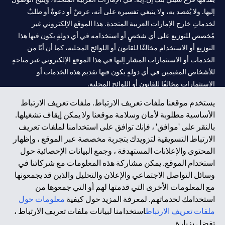
إليها. ولا يُقصد به، ولا ينبغي تفسيره على أنه، عرضٌ أو دعوةٌ أو طلبٌ
لخدماتٍ خارج الإمارات العربية المتحدة. هذا الموقع الإلكتروني غير
مُخصص للتوزيع على أي شخصٍ أو استخدامه في أي دولةٍ يكون فيها هذا
التوزيع أو الاستخدام مخالفًا للقانون أو اللوائح المحلية، كما أن أيًا من
الخدمات أو الاستثمارات المشار إليها في هذا الموقع الإلكتروني غير متاحةٍ
للأشخاص المقيمين في أي دولةٍ يكون فيها تقديم هذه الخدمات أو
الاستثمارات مخالفًا للقانون أو اللوائح المحلية.
يستخدم موقعنا ملفات تعريف الارتباط. ملفات تعريف الارتباط
سيتي بنك هي علامة خدمة لشركة Citigroup Inc. أو .Citibank N.A ،
الأساسية مطلوبة لأمان وسلامة موقعنا ولا يمكن إيقاف تشغيلها.
مستخدمة ومسجلة في جميع أنحاء العالم.
بالنقر على 'موافق' ، فإنك توافق على استخدامنا لملفات تعريف
الارتباط التسويقية لتزويدك بتجربة مخصصة عبر الموقع ، وإظهار
سيتي بنك إن. إيه. الإمارات مسجل لدى مصرف الإمارات المركزي تحت
المحتوى والإعلانات المستهدفة ، وجمع البيانات الإحصائية حول
أرقام التراخيص 202563 لفرع الوصل في دبي، 531989 لفرع مول
استخدام الموقع. يمكن مشاركة هذه المعلومات مع شركائنا في
الإمارات في دبي، و CN-1002019 لفرع أبوظبي. هاتف: 4000 311 04.
وسائل التواصل الاجتماعي والإعلان والتحليل والذين قد يجمعونها
فرع سيتي بنك إن إيه - الإمارات العربية المتحدة مرخص من مصرف
مع المعلومات الأخرى التي قدمتها لهم أو التي جمعوها من
الإمارات العربية المتحدة المركزي كفرع لبنك أجنبي.
استخدامك لخدماتهم. لمعرفة المزيد حول كيفية
معلومات حول
سيتي بنك إن إيه الإمارات العربية المتحدة مرخص من هيئة الأوراق المالية
ملفات تعريف الارتباط
استخدامنا لبيانات ملفات تعريف الارتباط ،
والسلع في الإمارات العربية المتحدة ("SCA") للقيام بالنشاط المالي لـ أ)
تفضل بزيارة.