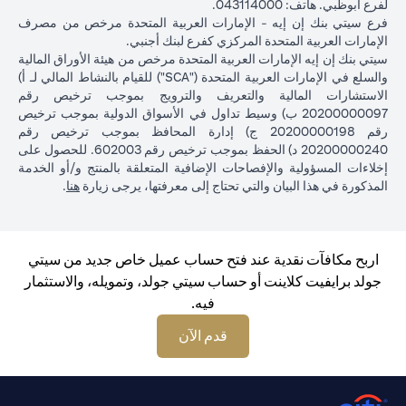
لفرع أبوظبي. هاتف: 043114000.
فرع سيتي بنك إن إيه - الإمارات العربية المتحدة مرخص من مصرف
الإمارات العربية المتحدة المركزي كفرع لبنك أجنبي.
سيتي بنك إن إيه الإمارات العربية المتحدة مرخص من هيئة الأوراق المالية
والسلع في الإمارات العربية المتحدة ("SCA") للقيام بالنشاط المالي لـ أ)
الاستشارات المالية والتعريف والترويج بموجب ترخيص رقم
20200000097 ب) وسيط تداول في الأسواق الدولية بموجب ترخيص
رقم 20200000198 ج) إدارة المحافظ بموجب ترخيص رقم
20200000240 د) الحفظ بموجب ترخيص رقم 602003. للحصول على
إخلاءات المسؤولية والإفصاحات الإضافية المتعلقة بالمنتج و/أو الخدمة
in a new tab
المذكورة في هذا البيان والتي تحتاج إلى معرفتها، يرجى زيارة
هنا
.
اربح مكافآت نقدية عند فتح حساب عميل خاص جديد من سيتي
جولد برايفيت كلاينت أو حساب سيتي جولد، وتمويله، والاستثمار
فيه.
opens in a new tab
قدم الآن