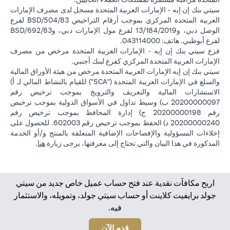
سيتي بنك إن إيه - الإمارات العربية المتحدة مسجل لدى مصرف الإمارات
العربية المتحدة المركزي بموجب أرقام التراخيص BSD/504/83 لفرع
الوصل دبي، و13/184/2019 لفرع مول الإمارات دبي، وBSD/692/83
لفرع أبوظبي. هاتف: 043114000.
فرع سيتي بنك إن إيه - الإمارات العربية المتحدة مرخص من مصرف
الإمارات العربية المتحدة المركزي كفرع لبنك أجنبي.
سيتي بنك إن إيه الإمارات العربية المتحدة مرخص من هيئة الأوراق المالية
والسلع في الإمارات العربية المتحدة ("SCA") للقيام بالنشاط المالي لـ أ)
الاستشارات المالية والتعريف والترويج بموجب ترخيص رقم
20200000097 ب) وسيط تداول في الأسواق الدولية بموجب ترخيص
رقم 20200000198 ج) إدارة المحافظ بموجب ترخيص رقم
20200000240 د) الحفظ بموجب ترخيص رقم 602003. للحصول على
إخلاءات المسؤولية والإفصاحات الإضافية المتعلقة بالمنتج و/أو الخدمة
(opens in a new tab)
المذكورة في هذا البيان والتي تحتاج إلى معرفتها، يرجى زيارة
هنا
.
اربح مكافآت نقدية عند فتح حساب عميل خاص جديد من سيتي
جولد برايفيت كلاينت أو حساب سيتي جولد، وتمويله، والاستثمار
فيه.
(opens in a new tab)
قدم الآن