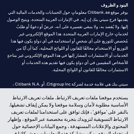
البنود و الظروف
يوفر موقع Citibank.ae معلوماتٍ حول الحسابات والخدمات المالية التي
يقدمها فرع سيتي بنك إن.إيه. في الإمارات العربية المتحدة، ويتيح الوصول
إليها. ولا يُقصد به، ولا ينبغي تفسيره على أنه، عرضٌ أو دعوةٌ أو طلبٌ
لخدماتٍ خارج الإمارات العربية المتحدة. هذا الموقع الإلكتروني غير
مُخصص للتوزيع على أي شخصٍ أو استخدامه في أي دولةٍ يكون فيها هذا
التوزيع أو الاستخدام مخالفًا للقانون أو اللوائح المحلية، كما أن أيًا من
الخدمات أو الاستثمارات المشار إليها في هذا الموقع الإلكتروني غير متاحةٍ
للأشخاص المقيمين في أي دولةٍ يكون فيها تقديم هذه الخدمات أو
الاستثمارات مخالفًا للقانون أو اللوائح المحلية.
سيتي بنك هي علامة خدمة لشركة Citigroup Inc. أو .Citibank N.A ،
مستخدمة ومسجلة في جميع أنحاء العالم.
يستخدم موقعنا ملفات تعريف الارتباط. ملفات تعريف الارتباط
الأساسية مطلوبة لأمان وسلامة موقعنا ولا يمكن إيقاف تشغيلها.
سيتي بنك إن. إيه. الإمارات مسجل لدى مصرف الإمارات المركزي تحت
بالنقر على 'موافق' ، فإنك توافق على استخدامنا لملفات تعريف
أرقام التراخيص 202563 لفرع الوصل في دبي، 531989 لفرع مول
الارتباط التسويقية لتزويدك بتجربة مخصصة عبر الموقع ، وإظهار
الإمارات في دبي، و
CN-1002019
لفرع أبوظبي. هاتف: 4000 311 04.
المحتوى والإعلانات المستهدفة ، وجمع البيانات الإحصائية حول
فرع سيتي بنك إن إيه - الإمارات العربية المتحدة مرخص من مصرف
استخدام الموقع. يمكن مشاركة هذه المعلومات مع شركائنا في