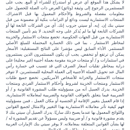
لا يشكل هذا الموقع أي عرض أو استدراج للشراء أو البيع. يجب على
المستثمرين الرجوع إلى وثيقة (وثائق) العرض ذات الصلة للحصول على
معلومات مفصلة والشروط والأحكام المعمول بها قبل الاشتراك.
المنتجات الاستثمارية ليست ودائع أو التزامات بنكية أو مضمونة من قبل
سيتي بنك إن. إيه. أو سيتي جروب إنك. أي من الشركات التابعة لها أو
الشركات التابعة لها ما لم يُذكر على وجه التحديد. لا يتم تأمين المنتجات
الاستثمارية من قبل الجهات الحكومية. تخضع منتجات الاستثمار والخزينة
لمخاطر الاستثمار ، بما في ذلك الخسارة المحتملة للمبلغ الأصلي
المستثمر. الأداء السابق ليس مؤشرا على النتائج المستقبلية: الأسعار
يمكن أن ترتفع أو تنخفض. يجب أن يكون المستثمرون الذين يستثمرون
في استثمارات و / أو منتجات خزينة مقومة بعملة أجنبية (غير محلية) على
دراية بمخاطر تقلبات أسعار الصرف التي قد تتسبب في خسارة رأس
المال عند تحويل العملة الأجنبية إلى العملة المحلية للمستثمرين. لا تتوفر
منتجات الاستثمار والخزانة للأشخاص الأمريكيين. تخضع جميع طلبات
الاستثمار ومنتجات الخزينة لشروط وأحكام الاستثمار الفردي ومنتجات
الخزينة. يدرك العميل أنه من مسؤوليته طلب المشورة القانونية و / أو
الضريبية فيما يتعلق بالعواقب القانونية والضريبية لمعاملاته الاستثمارية.
إذا قام العميل بتغيير الإقامة أو الجنسية أو مكان العمل ، فمن مسؤوليته
فهم كيفية تأثر معاملاته الاستثمارية بهذا التغيير والامتثال لجميع القوانين
واللوائح المعمول بها عندما يصبح ذلك ساريًا. يدرك العميل أن سيتي بنك لا
يقدم مشورة قانونية و / أو ضريبية وليس مسؤولاً عن تقديم المشورة له /
لها بشأن القوانين المتعلقة بمعاملاته. لا يوفر سيتي بنك الإمارات العربية
المتحدة مراقبة مستمرة لممتلكات العملاء الحاليين.