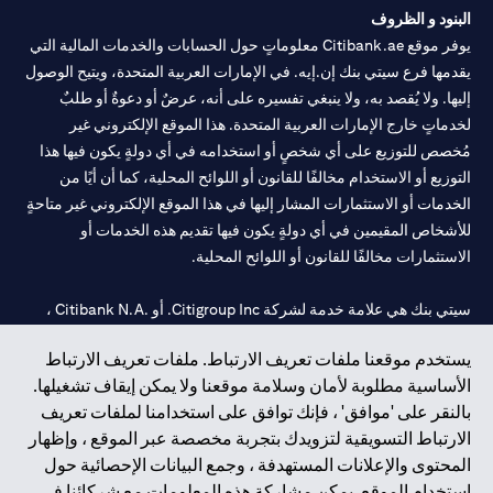
البنود و الظروف
يوفر موقع Citibank.ae معلوماتٍ حول الحسابات والخدمات المالية التي
يقدمها فرع سيتي بنك إن.إيه. في الإمارات العربية المتحدة، ويتيح الوصول
إليها. ولا يُقصد به، ولا ينبغي تفسيره على أنه، عرضٌ أو دعوةٌ أو طلبٌ
لخدماتٍ خارج الإمارات العربية المتحدة. هذا الموقع الإلكتروني غير
مُخصص للتوزيع على أي شخصٍ أو استخدامه في أي دولةٍ يكون فيها هذا
التوزيع أو الاستخدام مخالفًا للقانون أو اللوائح المحلية، كما أن أيًا من
الخدمات أو الاستثمارات المشار إليها في هذا الموقع الإلكتروني غير متاحةٍ
للأشخاص المقيمين في أي دولةٍ يكون فيها تقديم هذه الخدمات أو
الاستثمارات مخالفًا للقانون أو اللوائح المحلية.
سيتي بنك هي علامة خدمة لشركة Citigroup Inc. أو .Citibank N.A ،
مستخدمة ومسجلة في جميع أنحاء العالم.
يستخدم موقعنا ملفات تعريف الارتباط. ملفات تعريف الارتباط
الأساسية مطلوبة لأمان وسلامة موقعنا ولا يمكن إيقاف تشغيلها.
سيتي بنك إن. إيه. الإمارات مسجل لدى مصرف الإمارات المركزي تحت
بالنقر على 'موافق' ، فإنك توافق على استخدامنا لملفات تعريف
أرقام التراخيص 202563 لفرع الوصل في دبي، 531989 لفرع مول
الارتباط التسويقية لتزويدك بتجربة مخصصة عبر الموقع ، وإظهار
الإمارات في دبي، و
CN-1002019
لفرع أبوظبي. هاتف: 4000 311 04.
المحتوى والإعلانات المستهدفة ، وجمع البيانات الإحصائية حول
فرع سيتي بنك إن إيه - الإمارات العربية المتحدة مرخص من مصرف
استخدام الموقع. يمكن مشاركة هذه المعلومات مع شركائنا في