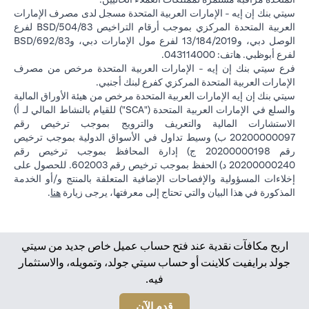
سيتي بنك إن إيه - الإمارات العربية المتحدة مسجل لدى مصرف الإمارات
العربية المتحدة المركزي بموجب أرقام التراخيص BSD/504/83 لفرع
الوصل دبي، و13/184/2019 لفرع مول الإمارات دبي، وBSD/692/83
لفرع أبوظبي. هاتف: 043114000.
فرع سيتي بنك إن إيه - الإمارات العربية المتحدة مرخص من مصرف
الإمارات العربية المتحدة المركزي كفرع لبنك أجنبي.
سيتي بنك إن إيه الإمارات العربية المتحدة مرخص من هيئة الأوراق المالية
والسلع في الإمارات العربية المتحدة ("SCA") للقيام بالنشاط المالي لـ أ)
الاستشارات المالية والتعريف والترويج بموجب ترخيص رقم
20200000097 ب) وسيط تداول في الأسواق الدولية بموجب ترخيص
رقم 20200000198 ج) إدارة المحافظ بموجب ترخيص رقم
20200000240 د) الحفظ بموجب ترخيص رقم 602003. للحصول على
إخلاءات المسؤولية والإفصاحات الإضافية المتعلقة بالمنتج و/أو الخدمة
(opens in a new tab)
المذكورة في هذا البيان والتي تحتاج إلى معرفتها، يرجى زيارة
هنا
.
اربح مكافآت نقدية عند فتح حساب عميل خاص جديد من سيتي
جولد برايفيت كلاينت أو حساب سيتي جولد، وتمويله، والاستثمار
فيه.
(opens in a new tab)
قدم الآن