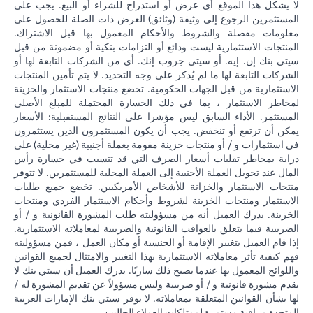
لا يشكل هذا الموقع أي عرض أو استدراج للشراء أو البيع. يجب على
المستثمرين الرجوع إلى وثيقة (وثائق) العرض ذات الصلة للحصول على
معلومات مفصلة والشروط والأحكام المعمول بها قبل الاشتراك.
المنتجات الاستثمارية ليست ودائع أو التزامات بنكية أو مضمونة من قبل
سيتي بنك إن. إيه. أو سيتي جروب إنك. أي من الشركات التابعة لها أو
الشركات التابعة لها ما لم يُذكر على وجه التحديد. لا يتم تأمين المنتجات
الاستثمارية من قبل الجهات الحكومية. تخضع منتجات الاستثمار والخزينة
لمخاطر الاستثمار ، بما في ذلك الخسارة المحتملة للمبلغ الأصلي
المستثمر. الأداء السابق ليس مؤشرا على النتائج المستقبلية: الأسعار
يمكن أن ترتفع أو تنخفض. يجب أن يكون المستثمرون الذين يستثمرون
في استثمارات و / أو منتجات خزينة مقومة بعملة أجنبية (غير محلية) على
دراية بمخاطر تقلبات أسعار الصرف التي قد تتسبب في خسارة رأس
المال عند تحويل العملة الأجنبية إلى العملة المحلية للمستثمرين. لا تتوفر
منتجات الاستثمار والخزانة للأشخاص الأمريكيين. تخضع جميع طلبات
الاستثمار ومنتجات الخزينة لشروط وأحكام الاستثمار الفردي ومنتجات
الخزينة. يدرك العميل أنه من مسؤوليته طلب المشورة القانونية و / أو
الضريبية فيما يتعلق بالعواقب القانونية والضريبية لمعاملاته الاستثمارية.
إذا قام العميل بتغيير الإقامة أو الجنسية أو مكان العمل ، فمن مسؤوليته
فهم كيفية تأثر معاملاته الاستثمارية بهذا التغيير والامتثال لجميع القوانين
واللوائح المعمول بها عندما يصبح ذلك ساريًا. يدرك العميل أن سيتي بنك لا
يقدم مشورة قانونية و / أو ضريبية وليس مسؤولاً عن تقديم المشورة له /
لها بشأن القوانين المتعلقة بمعاملاته. لا يوفر سيتي بنك الإمارات العربية
المتحدة مراقبة مستمرة لممتلكات العملاء الحاليين.