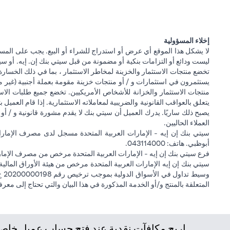
إخلاء المسؤولية
لا يشكل هذا الموقع أي عرض أو استدراج للشراء أو البيع. يجب على المس
ليست ودائع أو التزامات بنكية أو مضمونة من قبل سيتي بنك إن. إيه. أو سيتي
تخضع منتجات الاستثمار والخزينة لمخاطر الاستثمار ، بما في ذلك الخسارة
يستثمرون في استثمارات و / أو منتجات خزينة مقومة بعملة أجنبية (غير م
منتجات الاستثمار والخزانة للأشخاص الأمريكيين. تخضع جميع طلبات الاست
يتعلق بالعواقب القانونية والضريبية لمعاملاته الاستثمارية. إذا قام العميل ب
يصبح ذلك ساريًا. يدرك العميل أن سيتي بنك لا يقدم مشورة قانونية و / أو 
العملاء الحاليين.
أبوظبي. هاتف: 043114000.
فرع سيتي بنك إن إيه - الإمارات العربية المتحدة مرخص من مصرف الإمارا
المتعلقة بالمنتج و/أو الخدمة المذكورة في هذا البيان والتي تحتاج إلى معر
اربح مكافآت نقدية عند فتح حساب عميل خاص ج