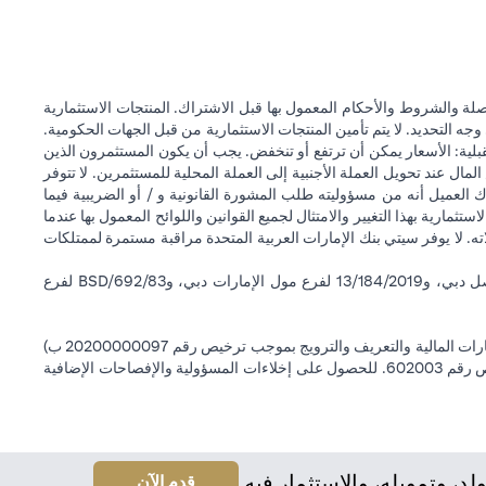
ة والشروط والأحكام المعمول بها قبل الاشتراك. المنتجات الاستثمارية
وجه التحديد. لا يتم تأمين المنتجات الاستثمارية من قبل الجهات الحكومية.
قبلية: الأسعار يمكن أن ترتفع أو تنخفض. يجب أن يكون المستثمرون الذين
 عند تحويل العملة الأجنبية إلى العملة المحلية للمستثمرين. لا تتوفر
 العميل أنه من مسؤوليته طلب المشورة القانونية و / أو الضريبية فيما
ستثمارية بهذا التغيير والامتثال لجميع القوانين واللوائح المعمول بها عندما
اته. لا يوفر سيتي بنك الإمارات العربية المتحدة مراقبة مستمرة لممتلكات
سيتي بنك إن إيه - الإمارات العربية المتحدة مسجل لدى مصرف الإمارات العربية المتحدة المركزي بموجب أرقام التراخيص BSD/504/83 لفرع الوصل دبي، و13/184/2019 لفرع مول الإمارات دبي، وBSD/692/83 لفرع
سيتي بنك إن إيه الإمارات العربية المتحدة مرخص من هيئة الأوراق المالية والسلع في الإمارات العربية المتحدة ("SCA") للقيام بالنشاط المالي لـ أ) الاستشارات المالية والتعريف والترويج بموجب ترخيص رقم 20200000097 ب)
وسيط تداول في الأسواق الدولية بموجب ترخيص رقم 20200000198 ج) إدارة المحافظ بموجب ترخيص رقم 20200000240 د) الحفظ بموجب ترخيص رقم 602003. للحصول على إخلاءات المسؤولية والإفصاحات الإضافية
 وتمويله، والاستثمار فيه.
(opens in a new tab)
قدم الآن