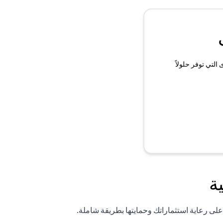
لتي توفر حلولاً
ة
لى رعاية استثماراتك وحمايتها بطريقة شاملة.