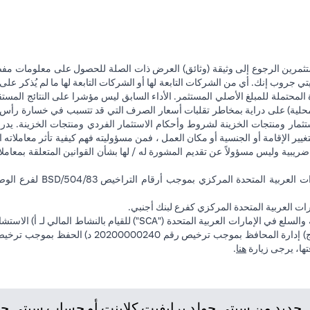
تثمرين الرجوع إلى وثيقة (وثائق) العرض ذات الصلة للحصول على معلومات مفصل
 جروب إنك. أي من الشركات التابعة لها أو الشركات التابعة لها ما لم يُذكر على 
 المحتملة للمبلغ الأصلي المستثمر. الأداء السابق ليس مؤشرا على النتائج المست
حلية) على دراية بمخاطر تقلبات أسعار الصرف التي قد تتسبب في خسارة رأس المال
ثمار ومنتجات الخزينة لشروط وأحكام الاستثمار الفردي ومنتجات الخزينة. يدرك
تغيير الإقامة أو الجنسية أو مكان العمل ، فمن مسؤوليته فهم كيفية تأثر معاملاته الا
ضريبية وليس مسؤولاً عن تقديم المشورة له / لها بشأن القوانين المتعلقة بمعامل
ت العربية المتحدة المركزي كفرع لبنك أجنبي.
(opens in a new tab)
فتها، يرجى زيارة
هنا
.
ديد من سيتي جولد برايفيت كلاينت أو حساب سيتي جولد،