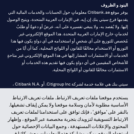
البنود و الظروف
يوفر موقع Citibank.ae معلوماتٍ حول الحسابات والخدمات المالية التي
يقدمها فرع سيتي بنك إن.إيه. في الإمارات العربية المتحدة، ويتيح الوصول
إليها. ولا يُقصد به، ولا ينبغي تفسيره على أنه، عرضٌ أو دعوةٌ أو طلبٌ
لخدماتٍ خارج الإمارات العربية المتحدة. هذا الموقع الإلكتروني غير
مُخصص للتوزيع على أي شخصٍ أو استخدامه في أي دولةٍ يكون فيها هذا
التوزيع أو الاستخدام مخالفًا للقانون أو اللوائح المحلية، كما أن أيًا من
الخدمات أو الاستثمارات المشار إليها في هذا الموقع الإلكتروني غير متاحةٍ
للأشخاص المقيمين في أي دولةٍ يكون فيها تقديم هذه الخدمات أو
الاستثمارات مخالفًا للقانون أو اللوائح المحلية.
سيتي بنك هي علامة خدمة لشركة Citigroup Inc. أو .Citibank N.A ،
مستخدمة ومسجلة في جميع أنحاء العالم.
يستخدم موقعنا ملفات تعريف الارتباط. ملفات تعريف الارتباط
الأساسية مطلوبة لأمان وسلامة موقعنا ولا يمكن إيقاف تشغيلها.
سيتي بنك إن. إيه. الإمارات مسجل لدى مصرف الإمارات المركزي تحت
بالنقر على 'موافق' ، فإنك توافق على استخدامنا لملفات تعريف
أرقام التراخيص 202563 لفرع الوصل في دبي، 531989 لفرع مول
الارتباط التسويقية لتزويدك بتجربة مخصصة عبر الموقع ، وإظهار
الإمارات في دبي، و CN-1002019 لفرع أبوظبي. هاتف: 4000 311 04.
المحتوى والإعلانات المستهدفة ، وجمع البيانات الإحصائية حول
فرع سيتي بنك إن إيه - الإمارات العربية المتحدة مرخص من مصرف
استخدام الموقع. يمكن مشاركة هذه المعلومات مع شركائنا في