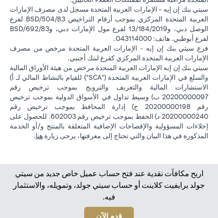
سيتي بنك إن إيه - الإمارات العربية المتحدة مسجل لدى مصرف الإمارات
العربية المتحدة المركزي بموجب أرقام التراخيص BSD/504/83 لفرع
الوصل دبي، و13/184/2019 لفرع مول الإمارات دبي، وBSD/692/83
لفرع أبوظبي. هاتف: 043114000.
فرع سيتي بنك إن إيه - الإمارات العربية المتحدة مرخص من مصرف
الإمارات العربية المتحدة المركزي كفرع لبنك أجنبي.
سيتي بنك إن إيه الإمارات العربية المتحدة مرخص من هيئة الأوراق المالية
والسلع في الإمارات العربية المتحدة ("SCA") للقيام بالنشاط المالي لـ أ)
الاستشارات المالية والتعريف والترويج بموجب ترخيص رقم
20200000097 ب) وسيط تداول في الأسواق الدولية بموجب ترخيص
رقم 20200000198 ج) إدارة المحافظ بموجب ترخيص رقم
20200000240 د) الحفظ بموجب ترخيص رقم 602003. للحصول على
إخلاءات المسؤولية والإفصاحات الإضافية المتعلقة بالمنتج و/أو الخدمة
in a new tab
المذكورة في هذا البيان والتي تحتاج إلى معرفتها، يرجى زيارة
هنا
.
اربح مكافآت نقدية عند فتح حساب عميل خاص جديد من سيتي
جولد برايفيت كلاينت أو حساب سيتي جولد، وتمويله، والاستثمار
فيه.
opens in a new tab
قدم الآن