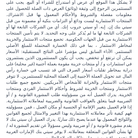
لا يشكل هذا الموقع أي عرض أو استدراج للشراء أو البيع. يجب على
المستثمرين الرجوع إلى وثيقة (وثائق) العرض ذات الصلة للحصول على
معلومات مفصلة والشروط والأحكام المعمول بها قبل الاشتراك.
المنتجات الاستثمارية ليست ودائع أو التزامات بنكية أو مضمونة من قبل
سيتي بنك إن. إيه. أو سيتي جروب إنك. أي من الشركات التابعة لها أو
الشركات التابعة لها ما لم يُذكر على وجه التحديد. لا يتم تأمين المنتجات
الاستثمارية من قبل الجهات الحكومية. تخضع منتجات الاستثمار والخزينة
لمخاطر الاستثمار ، بما في ذلك الخسارة المحتملة للمبلغ الأصلي
المستثمر. الأداء السابق ليس مؤشرا على النتائج المستقبلية: الأسعار
يمكن أن ترتفع أو تنخفض. يجب أن يكون المستثمرون الذين يستثمرون
في استثمارات و / أو منتجات خزينة مقومة بعملة أجنبية (غير محلية) على
دراية بمخاطر تقلبات أسعار الصرف التي قد تتسبب في خسارة رأس
المال عند تحويل العملة الأجنبية إلى العملة المحلية للمستثمرين. لا تتوفر
منتجات الاستثمار والخزانة للأشخاص الأمريكيين. تخضع جميع طلبات
الاستثمار ومنتجات الخزينة لشروط وأحكام الاستثمار الفردي ومنتجات
الخزينة. يدرك العميل أنه من مسؤوليته طلب المشورة القانونية و / أو
الضريبية فيما يتعلق بالعواقب القانونية والضريبية لمعاملاته الاستثمارية.
إذا قام العميل بتغيير الإقامة أو الجنسية أو مكان العمل ، فمن مسؤوليته
فهم كيفية تأثر معاملاته الاستثمارية بهذا التغيير والامتثال لجميع القوانين
واللوائح المعمول بها عندما يصبح ذلك ساريًا. يدرك العميل أن سيتي بنك لا
يقدم مشورة قانونية و / أو ضريبية وليس مسؤولاً عن تقديم المشورة له /
لها بشأن القوانين المتعلقة بمعاملاته. لا يوفر سيتي بنك الإمارات العربية
المتحدة مراقبة مستمرة لممتلكات العملاء الحاليين.