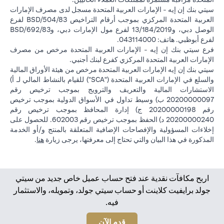
سيتي بنك إن إيه - الإمارات العربية المتحدة مسجل لدى مصرف الإمارات
العربية المتحدة المركزي بموجب أرقام التراخيص BSD/504/83 لفرع
الوصل دبي، و13/184/2019 لفرع مول الإمارات دبي، وBSD/692/83
لفرع أبوظبي. هاتف: 043114000.
فرع سيتي بنك إن إيه - الإمارات العربية المتحدة مرخص من مصرف
الإمارات العربية المتحدة المركزي كفرع لبنك أجنبي.
سيتي بنك إن إيه الإمارات العربية المتحدة مرخص من هيئة الأوراق المالية
والسلع في الإمارات العربية المتحدة ("SCA") للقيام بالنشاط المالي لـ أ)
الاستشارات المالية والتعريف والترويج بموجب ترخيص رقم
20200000097 ب) وسيط تداول في الأسواق الدولية بموجب ترخيص
رقم 20200000198 ج) إدارة المحافظ بموجب ترخيص رقم
20200000240 د) الحفظ بموجب ترخيص رقم 602003. للحصول على
إخلاءات المسؤولية والإفصاحات الإضافية المتعلقة بالمنتج و/أو الخدمة
(opens in a new tab)
المذكورة في هذا البيان والتي تحتاج إلى معرفتها، يرجى زيارة
هنا
.
اربح مكافآت نقدية عند فتح حساب عميل خاص جديد من سيتي
جولد برايفيت كلاينت أو حساب سيتي جولد، وتمويله، والاستثمار
فيه.
(opens in a new tab)
قدم الآن