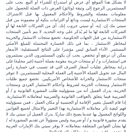
لا يشكل هذا الموقع أي عرض أو استدراج للشراء أو البيع. يجب على
المستثمرين الرجوع إلى وثيقة (وثائق) العرض ذات الصلة للحصول على
معلومات مفصلة والشروط والأحكام المعمول بها قبل الاشتراك.
المنتجات الاستثمارية ليست ودائع أو التزامات بنكية أو مضمونة من قبل
سيتي بنك إن. إيه. أو سيتي جروب إنك. أي من الشركات التابعة لها أو
الشركات التابعة لها ما لم يُذكر على وجه التحديد. لا يتم تأمين المنتجات
الاستثمارية من قبل الجهات الحكومية. تخضع منتجات الاستثمار والخزينة
لمخاطر الاستثمار ، بما في ذلك الخسارة المحتملة للمبلغ الأصلي
المستثمر. الأداء السابق ليس مؤشرا على النتائج المستقبلية: الأسعار
يمكن أن ترتفع أو تنخفض. يجب أن يكون المستثمرون الذين يستثمرون
في استثمارات و / أو منتجات خزينة مقومة بعملة أجنبية (غير محلية) على
دراية بمخاطر تقلبات أسعار الصرف التي قد تتسبب في خسارة رأس
المال عند تحويل العملة الأجنبية إلى العملة المحلية للمستثمرين. لا تتوفر
منتجات الاستثمار والخزانة للأشخاص الأمريكيين. تخضع جميع طلبات
الاستثمار ومنتجات الخزينة لشروط وأحكام الاستثمار الفردي ومنتجات
الخزينة. يدرك العميل أنه من مسؤوليته طلب المشورة القانونية و / أو
الضريبية فيما يتعلق بالعواقب القانونية والضريبية لمعاملاته الاستثمارية.
إذا قام العميل بتغيير الإقامة أو الجنسية أو مكان العمل ، فمن مسؤوليته
فهم كيفية تأثر معاملاته الاستثمارية بهذا التغيير والامتثال لجميع القوانين
واللوائح المعمول بها عندما يصبح ذلك ساريًا. يدرك العميل أن سيتي بنك لا
يقدم مشورة قانونية و / أو ضريبية وليس مسؤولاً عن تقديم المشورة له /
لها بشأن القوانين المتعلقة بمعاملاته. لا يوفر سيتي بنك الإمارات العربية
المتحدة مراقبة مستمرة لممتلكات العملاء الحاليين.