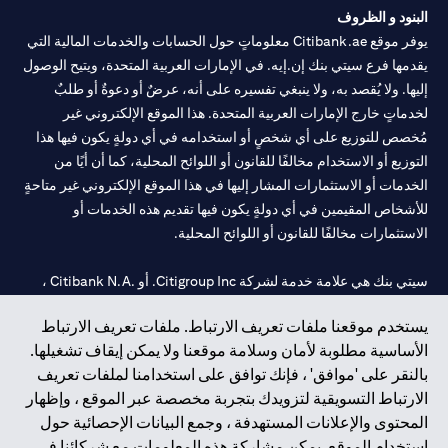
البنود و الظروف
يوفر موقع Citibank.ae معلوماتٍ حول الحسابات والخدمات المالية التي
يقدمها فرع سيتي بنك إن.إيه. في الإمارات العربية المتحدة، ويتيح الوصول
إليها. ولا يُقصد به، ولا ينبغي تفسيره على أنه، عرضٌ أو دعوةٌ أو طلبٌ
لخدماتٍ خارج الإمارات العربية المتحدة. هذا الموقع الإلكتروني غير
مُخصص للتوزيع على أي شخصٍ أو استخدامه في أي دولةٍ يكون فيها هذا
التوزيع أو الاستخدام مخالفًا للقانون أو اللوائح المحلية، كما أن أيًا من
الخدمات أو الاستثمارات المشار إليها في هذا الموقع الإلكتروني غير متاحةٍ
للأشخاص المقيمين في أي دولةٍ يكون فيها تقديم هذه الخدمات أو
الاستثمارات مخالفًا للقانون أو اللوائح المحلية.
سيتي بنك هي علامة خدمة لشركة Citigroup Inc. أو .Citibank N.A ،
مستخدمة ومسجلة في جميع أنحاء العالم.
يستخدم موقعنا ملفات تعريف الارتباط. ملفات تعريف الارتباط
الأساسية مطلوبة لأمان وسلامة موقعنا ولا يمكن إيقاف تشغيلها.
سيتي بنك إن. إيه. الإمارات مسجل لدى مصرف الإمارات المركزي تحت
بالنقر على 'موافق' ، فإنك توافق على استخدامنا لملفات تعريف
أرقام التراخيص 202563 لفرع الوصل في دبي، 531989 لفرع مول
الارتباط التسويقية لتزويدك بتجربة مخصصة عبر الموقع ، وإظهار
الإمارات في دبي، و
CN-1002019
لفرع أبوظبي. هاتف: 4000 311 04.
المحتوى والإعلانات المستهدفة ، وجمع البيانات الإحصائية حول
فرع سيتي بنك إن إيه - الإمارات العربية المتحدة مرخص من مصرف
استخدام الموقع. يمكن مشاركة هذه المعلومات مع شركائنا في