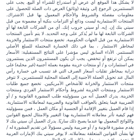
لا يشكل هذا الموقع أي عرض أو استدراج للشراء أو البيع. يجب على
المستثمرين الرجوع إلى وثيقة (وثائق) العرض ذات الصلة للحصول على
معلومات مفصلة والشروط والأحكام المعمول بها قبل الاشتراك.
المنتجات الاستثمارية ليست ودائع أو التزامات بنكية أو مضمونة من قبل
سيتي بنك إن. إيه. أو سيتي جروب إنك. أي من الشركات التابعة لها أو
الشركات التابعة لها ما لم يُذكر على وجه التحديد. لا يتم تأمين المنتجات
الاستثمارية من قبل الجهات الحكومية. تخضع منتجات الاستثمار والخزينة
لمخاطر الاستثمار ، بما في ذلك الخسارة المحتملة للمبلغ الأصلي
المستثمر. الأداء السابق ليس مؤشرا على النتائج المستقبلية: الأسعار
يمكن أن ترتفع أو تنخفض. يجب أن يكون المستثمرون الذين يستثمرون
في استثمارات و / أو منتجات خزينة مقومة بعملة أجنبية (غير محلية) على
دراية بمخاطر تقلبات أسعار الصرف التي قد تتسبب في خسارة رأس
المال عند تحويل العملة الأجنبية إلى العملة المحلية للمستثمرين. لا تتوفر
منتجات الاستثمار والخزانة للأشخاص الأمريكيين. تخضع جميع طلبات
الاستثمار ومنتجات الخزينة لشروط وأحكام الاستثمار الفردي ومنتجات
الخزينة. يدرك العميل أنه من مسؤوليته طلب المشورة القانونية و / أو
الضريبية فيما يتعلق بالعواقب القانونية والضريبية لمعاملاته الاستثمارية.
إذا قام العميل بتغيير الإقامة أو الجنسية أو مكان العمل ، فمن مسؤوليته
فهم كيفية تأثر معاملاته الاستثمارية بهذا التغيير والامتثال لجميع القوانين
واللوائح المعمول بها عندما يصبح ذلك ساريًا. يدرك العميل أن سيتي بنك لا
يقدم مشورة قانونية و / أو ضريبية وليس مسؤولاً عن تقديم المشورة له /
لها بشأن القوانين المتعلقة بمعاملاته. لا يوفر سيتي بنك الإمارات العربية
المتحدة مراقبة مستمرة لممتلكات العملاء الحاليين.