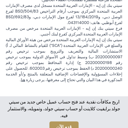
سيتي بنك إن إيه - الإمارات العربية المتحدة مسجل لدى مصرف الإمارات
العربية المتحدة المركزي بموجب أرقام التراخيص BSD/504/83 لفرع
الوصل دبي، و13/184/2019 لفرع مول الإمارات دبي، وBSD/692/83
لفرع أبوظبي. هاتف: 043114000.
فرع سيتي بنك إن إيه - الإمارات العربية المتحدة مرخص من مصرف
الإمارات العربية المتحدة المركزي كفرع لبنك أجنبي.
سيتي بنك إن إيه الإمارات العربية المتحدة مرخص من هيئة الأوراق المالية
والسلع في الإمارات العربية المتحدة ("SCA") للقيام بالنشاط المالي لـ أ)
الاستشارات المالية والتعريف والترويج بموجب ترخيص رقم
20200000097 ب) وسيط تداول في الأسواق الدولية بموجب ترخيص
رقم 20200000198 ج) إدارة المحافظ بموجب ترخيص رقم
20200000240 د) الحفظ بموجب ترخيص رقم 602003. للحصول على
إخلاءات المسؤولية والإفصاحات الإضافية المتعلقة بالمنتج و/أو الخدمة
(opens in a new tab)
المذكورة في هذا البيان والتي تحتاج إلى معرفتها، يرجى زيارة
هنا
.
اربح مكافآت نقدية عند فتح حساب عميل خاص جديد من سيتي
جولد برايفيت كلاينت أو حساب سيتي جولد، وتمويله، والاستثمار
فيه.
(opens in a new tab)
قدم الآن