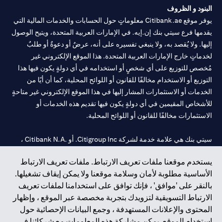
البنود و الظروف
يوفر موقع Citibank.ae معلوماتٍ حول الحسابات والخدمات المالية التي
يقدمها فرع سيتي بنك إن.إيه. في الإمارات العربية المتحدة، ويتيح الوصول
إليها. ولا يُقصد به، ولا ينبغي تفسيره على أنه، عرضٌ أو دعوةٌ أو طلبٌ
لخدماتٍ خارج الإمارات العربية المتحدة. هذا الموقع الإلكتروني غير
مُخصص للتوزيع على أي شخصٍ أو استخدامه في أي دولةٍ يكون فيها هذا
التوزيع أو الاستخدام مخالفًا للقانون أو اللوائح المحلية، كما أن أيًا من
الخدمات أو الاستثمارات المشار إليها في هذا الموقع الإلكتروني غير متاحةٍ
للأشخاص المقيمين في أي دولةٍ يكون فيها تقديم هذه الخدمات أو
الاستثمارات مخالفًا للقانون أو اللوائح المحلية.
سيتي بنك هي علامة خدمة لشركة Citigroup Inc. أو .Citibank N.A ،
مستخدمة ومسجلة في جميع أنحاء العالم.
يستخدم موقعنا ملفات تعريف الارتباط. ملفات تعريف الارتباط
الأساسية مطلوبة لأمان وسلامة موقعنا ولا يمكن إيقاف تشغيلها.
سيتي بنك إن. إيه. الإمارات مسجل لدى مصرف الإمارات المركزي تحت
بالنقر على 'موافق' ، فإنك توافق على استخدامنا لملفات تعريف
أرقام التراخيص 202563 لفرع الوصل في دبي، 531989 لفرع مول
الارتباط التسويقية لتزويدك بتجربة مخصصة عبر الموقع ، وإظهار
الإمارات في دبي، و
CN-1002019
لفرع أبوظبي. هاتف: 4000 311 04.
المحتوى والإعلانات المستهدفة ، وجمع البيانات الإحصائية حول
فرع سيتي بنك إن إيه - الإمارات العربية المتحدة مرخص من مصرف
استخدام الموقع. يمكن مشاركة هذه المعلومات مع شركائنا في