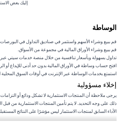
إليك بعض الاست
الوساطة
قم ببيع وشراء الأسهم واستثمر في صناديق التداول في البورصات
قم ببيع وشراء الأوراق المالية في مجموعة من الأسواق.
تداول بسهولة وبأسعار تنافسية من خلال منصة خدمات سيتي عبر ال
افتح حساب وساطة في الأوراق المالية بدون حد أدنى للإيداع أو ال
استمتع بخدمات الوساطة عبر الإنترنت في أوقات السوق المحلية المر
إخلاء مسؤولية
يرجى ملاحظة أن المنتجات الاستثمارية لا تشكل ودائع أو التزامات
ذلك على وجه التحديد. لا يتم تأمين المنتجات الاستثمارية من قبل 
الأداء السابق لمنتجات الاستثمار ليس مؤشرًا على النتائج المستق
بعملة أجنبية (غير محلية) على دراية بمخاطر تقلبات أسعار الصرف ا
للأشخاص الأمريكيين. تخضع جميع الطلبات المتعلقة بمنتجات الاست