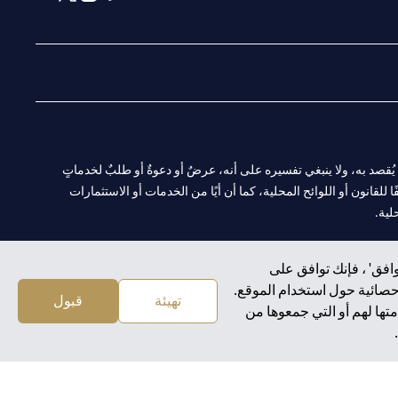
(opens in a new tab)
(opens in a new tab)
(opens in a new tab)
(opens in a new tab)
ا. ولا يُقصد به، ولا ينبغي تفسيره على أنه، عرضٌ أو دعوةٌ أو طلبٌ لخدماتٍ
لقانون أو اللوائح المحلية، كما أن أيًا من الخدمات أو الاستثمارات
لية.
افق' ، فإنك توافق على
إحصائية حول استخدام الموقع.
CN-1002019
لفرع أبوظبي. هاتف: 4000 311 04.
تهيئة
قبول
تها لهم أو التي جمعوها من
سيتي بنك إن إيه الإمارات العربية المتحدة مرخص من هيئة الأوراق المالية والسلع في الإمارات العربية المتحدة ("SCA") للقيام بالنشاط المالي لـ أ) الاستشارات المالية والتعريف والترويج بموجب ترخيص رقم 20200000097 ب)