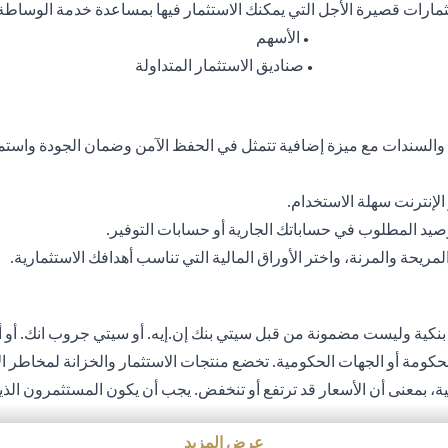
ثمارات قصيرة الأجل التي يمكنك الاستثمار فيها بمساعدة خدمة الوساطة
الأسهم
●
صناديق الاستثمار المتداولة
●
 والسندات مع ميزة إضافية تتمثل في الحفظ الآمن وضمان الجودة واستم
إنترنت سهلة الاستخدام.
رصيد المطلوب في حساباتك الجارية أو حسابات التوفير.
يحة والمرنة، واختر الأوراق المالية التي تناسب أهدافك الاستثمارية.
 بنكية وليست مضمونة من قبل سيتي بنك إن.إيه. أو سيتي جروب انك. أو أي
الحكومة أو الجهات الحكومية. تخضع منتجات الاستثمار والخزانة لمخاطر ال
بلية، بمعنى أن الأسعار قد ترتفع أو تنخفض. يجب أن يكون المستثمرون ال
لتي قد تتسبب في خسارة رأس المال عند تحويل العملة الأجنبية إلى العمل
عرض المزيد
ثمار والخزينة لشروط وأحكام منتجات الاستثمار والخزينة الفردية. يدرك