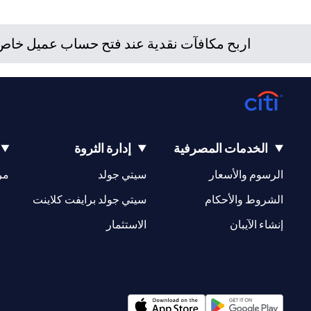
/ أو ضريبية للوقوف على التبعات القانونية والضريبية لمعاملاته ال
بتعاملاته الاستثمارية نتيجة هذا التغيير، والامتثال لجميع القوانين
اربح مكافآت نقدية عند فتح حساب عميل خاص ج
للعميل بشأن القوانين المطبقة على معاملاته. لا يوفر سيتي بنك ال
الخدمات المصرفية
إدارة الثروة
(opens in a new tab)
(opens in a new tab)
الرسوم والأسعار
سيتي جولد
مر
(opens in a new tab)
(opens in a new tab)
الشروط والأحكام
سيتي جولد برايفت كلاينت
(opens in a new tab)
(opens in a new tab)
إنشاء الآيبان
الاستثمار