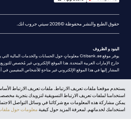
(opens in a new tab)
(opens in a new tab)
حقوق الطبع والنشر محفوظة ©2026 سيتي جروب انك.
البنود و الظروف
يوفر موقع Citibank.ae معلوماتٍ حول الحسابات والخدمات 
خارج الإمارات العربية المتحدة. هذا الموقع الإلكتروني غير مُخصص للتوزيع ع
المشار إليها في هذا الموقع الإلكتروني غير متاحةٍ للأشخاص المقيمين في أي د
سيتي بنك هي علامة خدمة لشركة Citigroup Inc. أو .Citibank N.A ، مستخدمة ومسجلة في جميع أنحاء العالم.
يستخدم موقعنا ملفات تعريف الارتباط. ملفات تعريف الارتباط الأساسي
استخدامنا لملفات تعريف الارتباط التسويقية لتزويدك بتجربة مخصصة ع
سيتي بنك إن. إيه. الإمارات مسجل لدى مصرف الإمارات المركزي تحت أرقام التراخيص 202563 لفرع الوصل في دبي، 531989 لفرع
يمكن مشاركة هذه المعلومات مع شركائنا في وسائل التواصل الاجتماعي
فرع سيتي بنك إن إيه - الإمارات العربية المتحدة مرخص من مصرف الإمارا
استخدامك لخدماتهم. لمعرفة المزيد حول كيفية
معلومات حول ملفات 
وسيط تداول في الأسواق الدولية بموجب ترخيص رقم 20200000198 ج) إدارة المحافظ بموجب ترخيص رقم 20200000240 د) الحفظ بموجب ترخيص رقم 602003.
حقوق الطبع والنشر محفوظة ©2026 سيتي جروب انك.