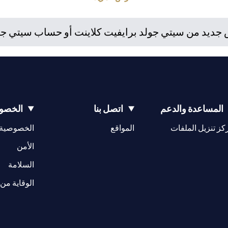
استثمارية. إذا قام العميل بتغيير محل إقامته أو جنسيته أو محل عمله، فإ
 واللوائح المعمول بها عند دخولها حيز التنفيذ. يدرك العميل أن سيتي بنك 
ديد من سيتي جولد برايفيت كلاينت أو حساب سيتي جولد،
إمارات مراقبة مستمرة لممتلكات العملاء الحاليين.
المساعدة والدعم
اتصل بنا
الخصوص
(opens in a new tab)
كز تنزيل الملفات
المواقع
الخصوصية
(opens in a new tab)
الأمن
(opens in a new tab)
السلامة
الوقاية من 