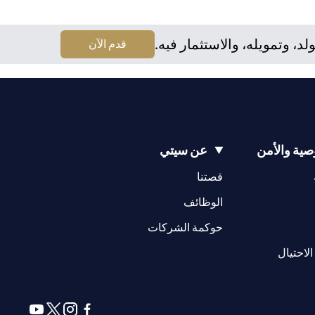
نه يقع على عاتقه مسؤولية اطلاع نفسه على الآثار التي قد تلحق
لا يقدم مشورة قانونية و/أو ضريبية وليس مسؤولاً عن تقديم المشورة
 وتمويله، والاستثمار فيه.
(opens in a new tab)
قدم الآن
ية والأمن
عن سيتي
(opens in a new tab)
(opens in a new tab)
قصتنا
(opens in a new tab)
الوظائف
(opens in a new tab)
حوكمة الشركات
(opens in a new tab)
الاحتيال