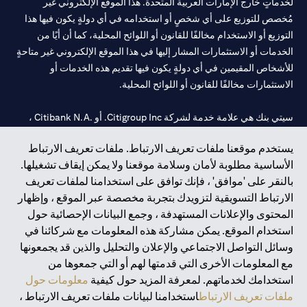
لخدماتٍ خارج الإمارات العربية المتحدة. هذا الموقع الإلكتروني غير
مُخصص للتوزيع على أي شخصٍ أو استخدامه في أي دولةٍ يكون فيها هذا
التوزيع أو الاستخدام مخالفًا للقانون أو اللوائح المحلية، كما أن أيًا من
الخدمات أو الاستثمارات المشار إليها في هذا الموقع الإلكتروني غير متاحةٍ
للأشخاص المقيمين في أي دولةٍ يكون فيها تقديم هذه الخدمات أو
الاستثمارات مخالفًا للقانون أو اللوائح المحلية.
سيتي بنك هي علامة خدمة لشركة Citigroup Inc. أو .Citibank N.A ،
مستخدمة ومسجلة في جميع أنحاء العالم.
يستخدم موقعنا ملفات تعريف الارتباط. ملفات تعريف الارتباط
الأساسية مطلوبة لأمان وسلامة موقعنا ولا يمكن إيقاف تشغيلها.
سيتي بنك إن. إيه. الإمارات مسجل لدى مصرف الإمارات المركزي تحت
بالنقر على 'موافق' ، فإنك توافق على استخدامنا لملفات تعريف
أرقام التراخيص 202563 لفرع الوصل في دبي، 531989 لفرع مول
الارتباط التسويقية لتزويدك بتجربة مخصصة عبر الموقع ، وإظهار
الإمارات في دبي، و CN-1002019 لفرع أبوظبي. هاتف: 4000 311 04.
المحتوى والإعلانات المستهدفة ، وجمع البيانات الإحصائية حول
فرع سيتي بنك إن إيه - الإمارات العربية المتحدة مرخص من مصرف
استخدام الموقع. يمكن مشاركة هذه المعلومات مع شركائنا في
الإمارات العربية المتحدة المركزي كفرع لبنك أجنبي.
وسائل التواصل الاجتماعي والإعلان والتحليل والذين قد يجمعونها
سيتي بنك إن إيه الإمارات العربية المتحدة مرخص من هيئة الأوراق المالية
مع المعلومات الأخرى التي قدمتها لهم أو التي جمعوها من
والسلع في الإمارات العربية المتحدة ("SCA") للقيام بالنشاط المالي لـ أ)
استخدامك لخدماتهم. لمعرفة المزيد حول كيفية
معلومات حول
الاستشارات المالية والتعريف والترويج بموجب ترخيص رقم
ملفات تعريف الارتباط
استخدامنا لبيانات ملفات تعريف الارتباط ،
20200000097 ب) وسيط تداول في الأسواق الدولية بموجب ترخيص