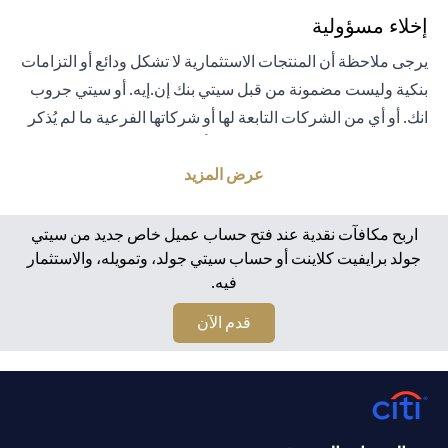
إخلاء مسؤولية
يرجى ملاحظة أن المنتجات الاستثمارية لا تشكل ودائع أو التزامات
بنكية وليست مضمونة من قبل سيتي بنك إن.إيه. أو سيتي جروب
انك. أو أي من الشركات التابعة لها أو شركاتها الفرعية ما لم يُذكر
خلاف ذلك على وجه التحديد. لا يتم تأمين المنتجات الاستثمارية
من قبل الحكومة أو الجهات الحكومية. تخضع منتجات الاستثمار
عرض المزيد
والخزانة لمخاطر الاستثمار، بما في ذلك الخسارة المحتملة للمبلغ
الأصلي المستثمر. الأداء السابق لمنتجات الاستثمار ليس مؤشرًا
اربح مكافآت نقدية عند فتح حساب عميل خاص جديد من سيتي
على النتائج المستقبلية، بمعنى أن الأسعار قد ترتفع أو تنخفض.
جولد برايفيت كلاينت أو حساب سيتي جولد، وتمويله، والاستثمار
فيه.
يجب أن يكون المستثمرون الذين يستثمرون في منتجات
استثمارية و / أو منتجات خزينة مقومة بعملة أجنبية (غير محلية)
opens in a new tab
قدم الآن
على دراية بمخاطر تقلبات أسعار الصرف التي قد تتسبب في
خسارة رأس المال عند تحويل العملة الأجنبية إلى العملة المحلية
للمستثمرين. لا تتوفر منتجات الاستثمار والخزينة للأشخاص
الأمريكيين. تخضع جميع الطلبات المتعلقة بمنتجات الاستثمار