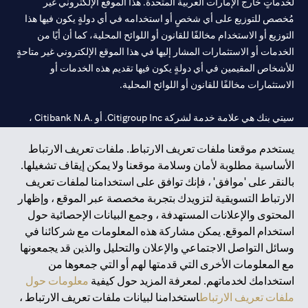
لخدماتٍ خارج الإمارات العربية المتحدة. هذا الموقع الإلكتروني غير
مُخصص للتوزيع على أي شخصٍ أو استخدامه في أي دولةٍ يكون فيها هذا
التوزيع أو الاستخدام مخالفًا للقانون أو اللوائح المحلية، كما أن أيًا من
الخدمات أو الاستثمارات المشار إليها في هذا الموقع الإلكتروني غير متاحةٍ
للأشخاص المقيمين في أي دولةٍ يكون فيها تقديم هذه الخدمات أو
الاستثمارات مخالفًا للقانون أو اللوائح المحلية.
سيتي بنك هي علامة خدمة لشركة Citigroup Inc. أو .Citibank N.A ،
مستخدمة ومسجلة في جميع أنحاء العالم.
يستخدم موقعنا ملفات تعريف الارتباط. ملفات تعريف الارتباط
الأساسية مطلوبة لأمان وسلامة موقعنا ولا يمكن إيقاف تشغيلها.
سيتي بنك إن. إيه. الإمارات مسجل لدى مصرف الإمارات المركزي تحت
بالنقر على 'موافق' ، فإنك توافق على استخدامنا لملفات تعريف
أرقام التراخيص 202563 لفرع الوصل في دبي، 531989 لفرع مول
الارتباط التسويقية لتزويدك بتجربة مخصصة عبر الموقع ، وإظهار
الإمارات في دبي، و
CN-1002019
لفرع أبوظبي. هاتف: 4000 311 04.
المحتوى والإعلانات المستهدفة ، وجمع البيانات الإحصائية حول
فرع سيتي بنك إن إيه - الإمارات العربية المتحدة مرخص من مصرف
استخدام الموقع. يمكن مشاركة هذه المعلومات مع شركائنا في
الإمارات العربية المتحدة المركزي كفرع لبنك أجنبي.
وسائل التواصل الاجتماعي والإعلان والتحليل والذين قد يجمعونها
سيتي بنك إن إيه الإمارات العربية المتحدة مرخص من هيئة الأوراق المالية
مع المعلومات الأخرى التي قدمتها لهم أو التي جمعوها من
والسلع في الإمارات العربية المتحدة ("SCA") للقيام بالنشاط المالي لـ أ)
استخدامك لخدماتهم. لمعرفة المزيد حول كيفية
معلومات حول
الاستشارات المالية والتعريف والترويج بموجب ترخيص رقم
ملفات تعريف الارتباط
استخدامنا لبيانات ملفات تعريف الارتباط ،
20200000097 ب) وسيط تداول في الأسواق الدولية بموجب ترخيص