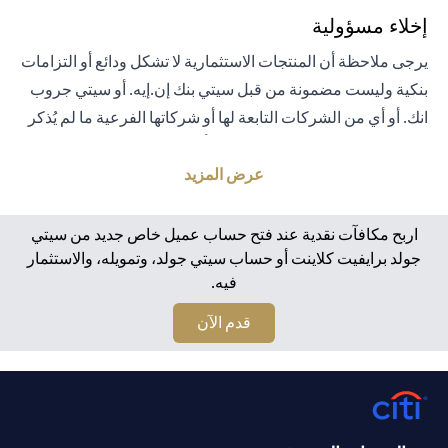
إخلاء مسؤولية
يرجى ملاحظة أن المنتجات الاستثمارية لا تشكل ودائع أو التزامات
بنكية وليست مضمونة من قبل سيتي بنك إن.إيه. أو سيتي جروب
انك. أو أي من الشركات التابعة لها أو شركاتها الفرعية ما لم يُذكر
خلاف ذلك على وجه التحديد. لا يتم تأمين المنتجات الاستثمارية
من قبل الحكومة أو الجهات الحكومية. تخضع منتجات الاستثمار
عرض المزيد
والخزانة لمخاطر الاستثمار، بما في ذلك الخسارة المحتملة للمبلغ
الأصلي المستثمر. الأداء السابق لمنتجات الاستثمار ليس مؤشرًا
اربح مكافآت نقدية عند فتح حساب عميل خاص جديد من سيتي
على النتائج المستقبلية، بمعنى أن الأسعار قد ترتفع أو تنخفض.
جولد برايفيت كلاينت أو حساب سيتي جولد، وتمويله، والاستثمار
فيه.
يجب أن يكون المستثمرون الذين يستثمرون في منتجات
استثمارية و / أو منتجات خزينة مقومة بعملة أجنبية (غير محلية)
(opens in a new tab)
قدم الآن
على دراية بمخاطر تقلبات أسعار الصرف التي قد تتسبب في
خسارة رأس المال عند تحويل العملة الأجنبية إلى العملة المحلية
للمستثمرين. لا تتوفر منتجات الاستثمار والخزينة للأشخاص
الأمريكيين. تخضع جميع الطلبات المتعلقة بمنتجات الاستثمار