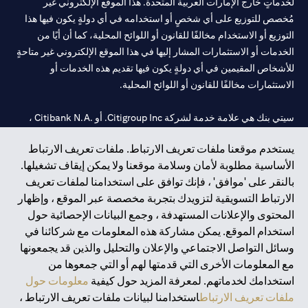
لخدماتٍ خارج الإمارات العربية المتحدة. هذا الموقع الإلكتروني غير
مُخصص للتوزيع على أي شخصٍ أو استخدامه في أي دولةٍ يكون فيها هذا
التوزيع أو الاستخدام مخالفًا للقانون أو اللوائح المحلية، كما أن أيًا من
الخدمات أو الاستثمارات المشار إليها في هذا الموقع الإلكتروني غير متاحةٍ
للأشخاص المقيمين في أي دولةٍ يكون فيها تقديم هذه الخدمات أو
الاستثمارات مخالفًا للقانون أو اللوائح المحلية.
سيتي بنك هي علامة خدمة لشركة Citigroup Inc. أو .Citibank N.A ،
مستخدمة ومسجلة في جميع أنحاء العالم.
يستخدم موقعنا ملفات تعريف الارتباط. ملفات تعريف الارتباط
الأساسية مطلوبة لأمان وسلامة موقعنا ولا يمكن إيقاف تشغيلها.
سيتي بنك إن. إيه. الإمارات مسجل لدى مصرف الإمارات المركزي تحت
بالنقر على 'موافق' ، فإنك توافق على استخدامنا لملفات تعريف
أرقام التراخيص 202563 لفرع الوصل في دبي، 531989 لفرع مول
الارتباط التسويقية لتزويدك بتجربة مخصصة عبر الموقع ، وإظهار
الإمارات في دبي، و
CN-1002019
لفرع أبوظبي. هاتف: 4000 311 04.
المحتوى والإعلانات المستهدفة ، وجمع البيانات الإحصائية حول
فرع سيتي بنك إن إيه - الإمارات العربية المتحدة مرخص من مصرف
استخدام الموقع. يمكن مشاركة هذه المعلومات مع شركائنا في
الإمارات العربية المتحدة المركزي كفرع لبنك أجنبي.
وسائل التواصل الاجتماعي والإعلان والتحليل والذين قد يجمعونها
سيتي بنك إن إيه الإمارات العربية المتحدة مرخص من هيئة الأوراق المالية
مع المعلومات الأخرى التي قدمتها لهم أو التي جمعوها من
والسلع في الإمارات العربية المتحدة ("SCA") للقيام بالنشاط المالي لـ أ)
استخدامك لخدماتهم. لمعرفة المزيد حول كيفية
معلومات حول
الاستشارات المالية والتعريف والترويج بموجب ترخيص رقم
ملفات تعريف الارتباط
استخدامنا لبيانات ملفات تعريف الارتباط ،
20200000097 ب) وسيط تداول في الأسواق الدولية بموجب ترخيص