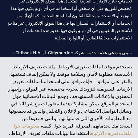
لخدماتٍ خارج الإمارات العربية المتحدة. هذا الموقع الإلكتروني غير
مُخصص للتوزيع على أي شخصٍ أو استخدامه في أي دولةٍ يكون فيها هذا
التوزيع أو الاستخدام مخالفًا للقانون أو اللوائح المحلية، كما أن أيًا من
الخدمات أو الاستثمارات المشار إليها في هذا الموقع الإلكتروني غير متاحةٍ
للأشخاص المقيمين في أي دولةٍ يكون فيها تقديم هذه الخدمات أو
الاستثمارات مخالفًا للقانون أو اللوائح المحلية.
سيتي بنك هي علامة خدمة لشركة Citigroup Inc. أو .Citibank N.A ،
مستخدمة ومسجلة في جميع أنحاء العالم.
يستخدم موقعنا ملفات تعريف الارتباط. ملفات تعريف الارتباط
الأساسية مطلوبة لأمان وسلامة موقعنا ولا يمكن إيقاف تشغيلها.
سيتي بنك إن. إيه. الإمارات مسجل لدى مصرف الإمارات المركزي تحت
بالنقر على 'موافق' ، فإنك توافق على استخدامنا لملفات تعريف
أرقام التراخيص 202563 لفرع الوصل في دبي، 531989 لفرع مول
الارتباط التسويقية لتزويدك بتجربة مخصصة عبر الموقع ، وإظهار
الإمارات في دبي، و
CN-1002019
لفرع أبوظبي. هاتف: 4000 311 04.
المحتوى والإعلانات المستهدفة ، وجمع البيانات الإحصائية حول
فرع سيتي بنك إن إيه - الإمارات العربية المتحدة مرخص من مصرف
استخدام الموقع. يمكن مشاركة هذه المعلومات مع شركائنا في
الإمارات العربية المتحدة المركزي كفرع لبنك أجنبي.
وسائل التواصل الاجتماعي والإعلان والتحليل والذين قد يجمعونها
سيتي بنك إن إيه الإمارات العربية المتحدة مرخص من هيئة الأوراق المالية
مع المعلومات الأخرى التي قدمتها لهم أو التي جمعوها من
والسلع في الإمارات العربية المتحدة ("SCA") للقيام بالنشاط المالي لـ أ)
استخدامك لخدماتهم. لمعرفة المزيد حول كيفية
معلومات حول
الاستشارات المالية والتعريف والترويج بموجب ترخيص رقم
ملفات تعريف الارتباط
استخدامنا لبيانات ملفات تعريف الارتباط ،
20200000097 ب) وسيط تداول في الأسواق الدولية بموجب ترخيص