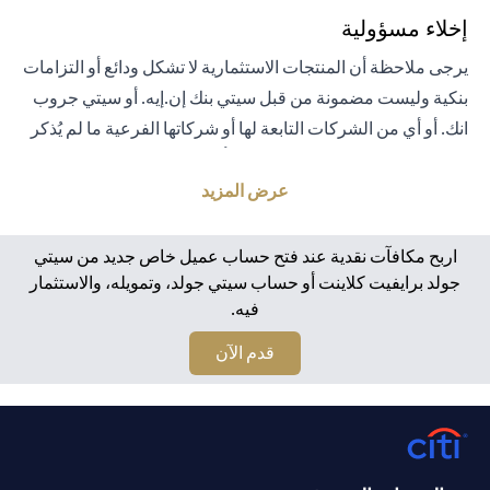
إخلاء مسؤولية
يرجى ملاحظة أن المنتجات الاستثمارية لا تشكل ودائع أو التزامات
بنكية وليست مضمونة من قبل سيتي بنك إن.إيه. أو سيتي جروب
انك. أو أي من الشركات التابعة لها أو شركاتها الفرعية ما لم يُذكر
خلاف ذلك على وجه التحديد. لا يتم تأمين المنتجات الاستثمارية
من قبل الحكومة أو الجهات الحكومية. تخضع منتجات الاستثمار
عرض المزيد
والخزانة لمخاطر الاستثمار، بما في ذلك الخسارة المحتملة للمبلغ
الأصلي المستثمر. الأداء السابق لمنتجات الاستثمار ليس مؤشرًا
اربح مكافآت نقدية عند فتح حساب عميل خاص جديد من سيتي
على النتائج المستقبلية، بمعنى أن الأسعار قد ترتفع أو تنخفض.
جولد برايفيت كلاينت أو حساب سيتي جولد، وتمويله، والاستثمار
فيه.
يجب أن يكون المستثمرون الذين يستثمرون في منتجات
استثمارية و / أو منتجات خزينة مقومة بعملة أجنبية (غير محلية)
(opens in a new tab)
قدم الآن
على دراية بمخاطر تقلبات أسعار الصرف التي قد تتسبب في
خسارة رأس المال عند تحويل العملة الأجنبية إلى العملة المحلية
للمستثمرين. لا تتوفر منتجات الاستثمار والخزينة للأشخاص
الأمريكيين. تخضع جميع الطلبات المتعلقة بمنتجات الاستثمار