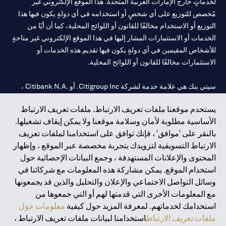
لخدماتٍ خارج الإمارات العربية المتحدة. هذا الموقع الإلكتروني غير
مُخصص للتوزيع على أي شخصٍ أو استخدامه في أي دولةٍ يكون فيها هذا
التوزيع أو الاستخدام مخالفًا للقانون أو اللوائح المحلية، كما أن أيًا من
الخدمات أو الاستثمارات المشار إليها في هذا الموقع الإلكتروني غير متاحةٍ
للأشخاص المقيمين في أي دولةٍ يكون فيها تقديم هذه الخدمات أو
الاستثمارات مخالفًا للقانون أو اللوائح المحلية.
سيتي بنك هي علامة خدمة لشركة Citigroup Inc. أو .Citibank N.A ،
مستخدمة ومسجلة في جميع أنحاء العالم.
يستخدم موقعنا ملفات تعريف الارتباط. ملفات تعريف الارتباط
الأساسية مطلوبة لأمان وسلامة موقعنا ولا يمكن إيقاف تشغيلها.
سيتي بنك إن. إيه. الإمارات مسجل لدى مصرف الإمارات المركزي تحت
بالنقر على 'موافق' ، فإنك توافق على استخدامنا لملفات تعريف
أرقام التراخيص 202563 لفرع الوصل في دبي، 531989 لفرع مول
الارتباط التسويقية لتزويدك بتجربة مخصصة عبر الموقع ، وإظهار
الإمارات في دبي، و
CN-1002019
لفرع أبوظبي. هاتف: 4000 311 04.
المحتوى والإعلانات المستهدفة ، وجمع البيانات الإحصائية حول
فرع سيتي بنك إن إيه - الإمارات العربية المتحدة مرخص من مصرف
استخدام الموقع. يمكن مشاركة هذه المعلومات مع شركائنا في
الإمارات العربية المتحدة المركزي كفرع لبنك أجنبي.
وسائل التواصل الاجتماعي والإعلان والتحليل والذين قد يجمعونها
سيتي بنك إن إيه الإمارات العربية المتحدة مرخص من هيئة الأوراق المالية
مع المعلومات الأخرى التي قدمتها لهم أو التي جمعوها من
والسلع في الإمارات العربية المتحدة ("SCA") للقيام بالنشاط المالي لـ أ)
استخدامك لخدماتهم. لمعرفة المزيد حول كيفية
معلومات حول
الاستشارات المالية والتعريف والترويج بموجب ترخيص رقم
ملفات تعريف الارتباط
استخدامنا لبيانات ملفات تعريف الارتباط ،
20200000097 ب) وسيط تداول في الأسواق الدولية بموجب ترخيص