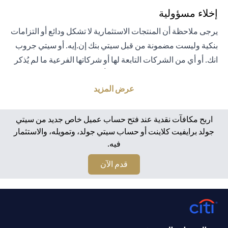
إخلاء مسؤولية
يرجى ملاحظة أن المنتجات الاستثمارية لا تشكل ودائع أو التزامات
بنكية وليست مضمونة من قبل سيتي بنك إن.إيه. أو سيتي جروب
انك. أو أي من الشركات التابعة لها أو شركاتها الفرعية ما لم يُذكر
خلاف ذلك على وجه التحديد. لا يتم تأمين المنتجات الاستثمارية
من قبل الحكومة أو الجهات الحكومية. تخضع منتجات الاستثمار
عرض المزيد
والخزانة لمخاطر الاستثمار، بما في ذلك الخسارة المحتملة للمبلغ
الأصلي المستثمر. الأداء السابق لمنتجات الاستثمار ليس مؤشرًا
اربح مكافآت نقدية عند فتح حساب عميل خاص جديد من سيتي
على النتائج المستقبلية، بمعنى أن الأسعار قد ترتفع أو تنخفض.
جولد برايفيت كلاينت أو حساب سيتي جولد، وتمويله، والاستثمار
فيه.
يجب أن يكون المستثمرون الذين يستثمرون في منتجات
استثمارية و / أو منتجات خزينة مقومة بعملة أجنبية (غير محلية)
(opens in a new tab)
قدم الآن
على دراية بمخاطر تقلبات أسعار الصرف التي قد تتسبب في
خسارة رأس المال عند تحويل العملة الأجنبية إلى العملة المحلية
للمستثمرين. لا تتوفر منتجات الاستثمار والخزينة للأشخاص
الأمريكيين. تخضع جميع الطلبات المتعلقة بمنتجات الاستثمار