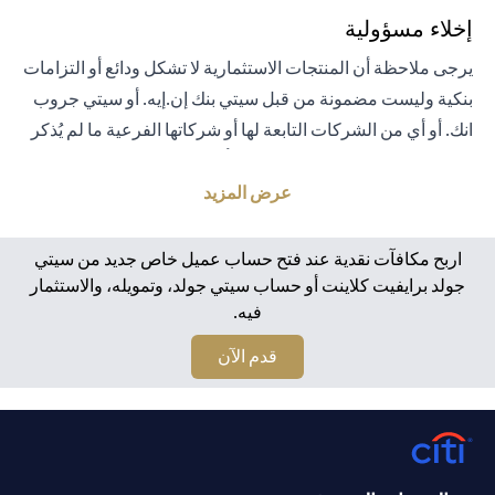
إخلاء مسؤولية
يرجى ملاحظة أن المنتجات الاستثمارية لا تشكل ودائع أو التزامات
بنكية وليست مضمونة من قبل سيتي بنك إن.إيه. أو سيتي جروب
انك. أو أي من الشركات التابعة لها أو شركاتها الفرعية ما لم يُذكر
خلاف ذلك على وجه التحديد. لا يتم تأمين المنتجات الاستثمارية
من قبل الحكومة أو الجهات الحكومية. تخضع منتجات الاستثمار
عرض المزيد
والخزانة لمخاطر الاستثمار، بما في ذلك الخسارة المحتملة للمبلغ
الأصلي المستثمر. الأداء السابق لمنتجات الاستثمار ليس مؤشرًا
اربح مكافآت نقدية عند فتح حساب عميل خاص جديد من سيتي
على النتائج المستقبلية، بمعنى أن الأسعار قد ترتفع أو تنخفض.
جولد برايفيت كلاينت أو حساب سيتي جولد، وتمويله، والاستثمار
فيه.
يجب أن يكون المستثمرون الذين يستثمرون في منتجات
استثمارية و / أو منتجات خزينة مقومة بعملة أجنبية (غير محلية)
opens in a new tab
قدم الآن
على دراية بمخاطر تقلبات أسعار الصرف التي قد تتسبب في
خسارة رأس المال عند تحويل العملة الأجنبية إلى العملة المحلية
للمستثمرين. لا تتوفر منتجات الاستثمار والخزينة للأشخاص
الأمريكيين. تخضع جميع الطلبات المتعلقة بمنتجات الاستثمار