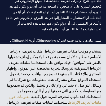
لخدماتٍ خارج الإمارات العربية المتحدة. هذا الموقع الإلكتروني غير
مُخصص للتوزيع على أي شخصٍ أو استخدامه في أي دولةٍ يكون فيها هذا
التوزيع أو الاستخدام مخالفًا للقانون أو اللوائح المحلية، كما أن أيًا من
الخدمات أو الاستثمارات المشار إليها في هذا الموقع الإلكتروني غير متاحةٍ
للأشخاص المقيمين في أي دولةٍ يكون فيها تقديم هذه الخدمات أو
الاستثمارات مخالفًا للقانون أو اللوائح المحلية.
سيتي بنك هي علامة خدمة لشركة Citigroup Inc. أو .Citibank N.A ،
مستخدمة ومسجلة في جميع أنحاء العالم.
يستخدم موقعنا ملفات تعريف الارتباط. ملفات تعريف الارتباط
الأساسية مطلوبة لأمان وسلامة موقعنا ولا يمكن إيقاف تشغيلها.
سيتي بنك إن. إيه. الإمارات مسجل لدى مصرف الإمارات المركزي تحت
بالنقر على 'موافق' ، فإنك توافق على استخدامنا لملفات تعريف
أرقام التراخيص 202563 لفرع الوصل في دبي، 531989 لفرع مول
الارتباط التسويقية لتزويدك بتجربة مخصصة عبر الموقع ، وإظهار
الإمارات في دبي، و CN-1002019 لفرع أبوظبي. هاتف: 4000 311 04.
المحتوى والإعلانات المستهدفة ، وجمع البيانات الإحصائية حول
فرع سيتي بنك إن إيه - الإمارات العربية المتحدة مرخص من مصرف
استخدام الموقع. يمكن مشاركة هذه المعلومات مع شركائنا في
الإمارات العربية المتحدة المركزي كفرع لبنك أجنبي.
وسائل التواصل الاجتماعي والإعلان والتحليل والذين قد يجمعونها
سيتي بنك إن إيه الإمارات العربية المتحدة مرخص من هيئة الأوراق المالية
مع المعلومات الأخرى التي قدمتها لهم أو التي جمعوها من
والسلع في الإمارات العربية المتحدة ("SCA") للقيام بالنشاط المالي لـ أ)
استخدامك لخدماتهم. لمعرفة المزيد حول كيفية
معلومات حول
الاستشارات المالية والتعريف والترويج بموجب ترخيص رقم
ملفات تعريف الارتباط
استخدامنا لبيانات ملفات تعريف الارتباط ،
20200000097 ب) وسيط تداول في الأسواق الدولية بموجب ترخيص